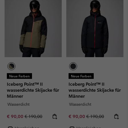
Neue Farben
Neue Farben
Iceberg Point™ II
Iceberg Point™ II
wasserdichte Skijacke für
wasserdichte Skijacke für
Männer
Männer
Wasserdicht
Wasserdicht
Sale price:
Regular price:
Sale price:
Regular price:
€ 90,00
€ 190,00
€ 90,00
€ 190,00