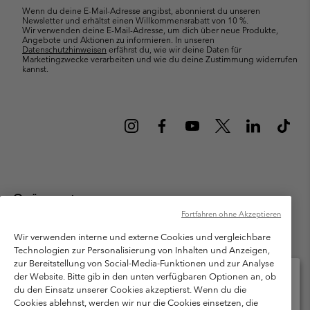
Wenn du deine E-Mail-Adresse angibst, abonnierst du unseren
Newsletter und erhältst einen Willkommensrabatt von 10 %.
Wir verwenden deine E-Mail-Adresse, um dich über neue Produkte,
Angebote und Aktionen zu informieren. In unseren
Datenschutzhinweisen
erfährst du, wie wir deine Daten für
Marketingzwecke verarbeiten und wie du deine Zustimmung widerrufen
kannst.
Österreich
Fortfahren ohne Akzeptieren
©
2026
Columbia Sportswear Austria GmbH. Moosfeldstraße 1, 5101
Bergheim, Salzburg Österreich. Alle Rechte vorbehalten.
Wir verwenden interne und externe Cookies und vergleichbare
Technologien zur Personalisierung von Inhalten und Anzeigen,
Nutzungsbedingungen
Allgemeine Verkaufsbedingungen
Garantie
zur Bereitstellung von Social-Media-Funktionen und zur Analyse
Datenschutzerklärung
der Website. Bitte gib in den unten verfügbaren Optionen an, ob
du den Einsatz unserer Cookies akzeptierst. Wenn du die
Bestimmungen und Bedingungen des Mitglieder Programms
Cookies ablehnst, werden wir nur die Cookies einsetzen, die
Bitte wählen Sie Ihr Lieferland und Ihre Sprache