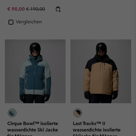
Sale price:
Regular price:
€ 90,00
€ 190,00
Vergleichen
Cirque Bowl™ isolierte
Last Tracks™ II
wasserdichte Ski Jacke
wasserdichte isolierte