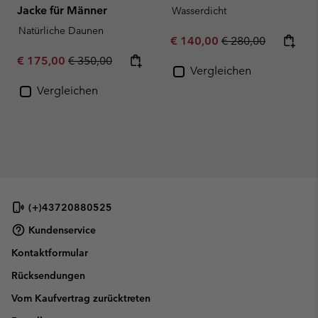
Jacke für Männer
Wasserdicht
Natürliche Daunen
Sale price:
Regular price:
€ 140,00
€ 280,00
Sale price:
Regular price:
€ 175,00
€ 350,00
Vergleichen
Vergleichen
(+)43720880525
Kundenservice
Kontaktformular
Rücksendungen
Vom Kaufvertrag zurücktreten