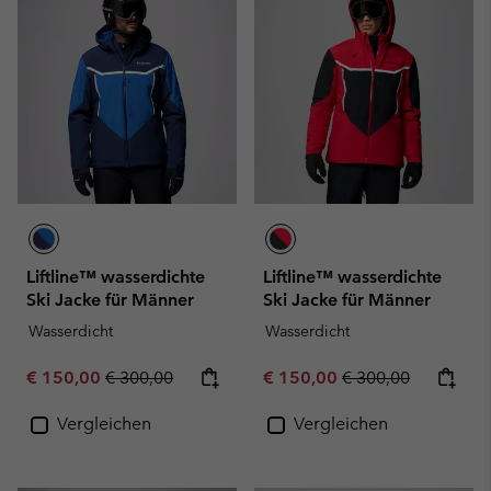
Liftline™ wasserdichte
Liftline™ wasserdichte
Ski Jacke für Männer
Ski Jacke für Männer
Wasserdicht
Wasserdicht
Sale price:
Regular price:
Sale price:
Regular price:
€ 150,00
€ 300,00
€ 150,00
€ 300,00
Vergleichen
Vergleichen