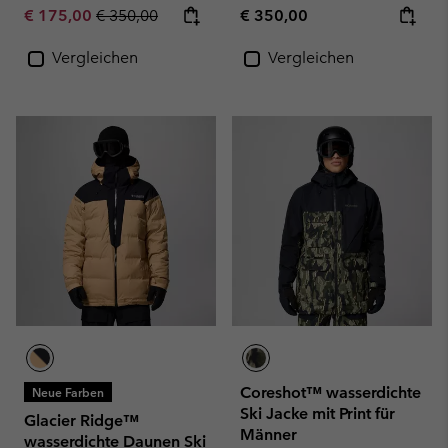
Sale price:
Regular price:
Regular price:
€ 175,00
€ 350,00
€ 350,00
Vergleichen
Vergleichen
Coreshot™ wasserdichte
Neue Farben
Ski Jacke mit Print für
Glacier Ridge™
Männer
wasserdichte Daunen Ski