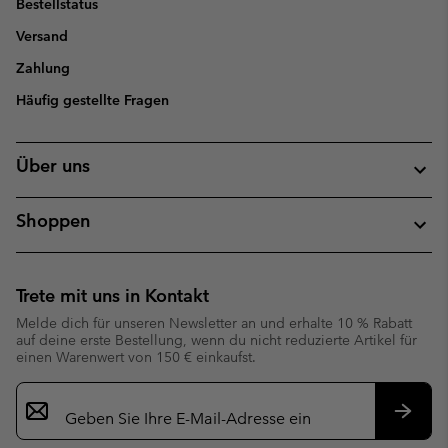
Bestellstatus
Versand
Zahlung
Häufig gestellte Fragen
Über uns
Shoppen
Trete mit uns in Kontakt
Melde dich für unseren Newsletter an und erhalte 10 % Rabatt
auf deine erste Bestellung, wenn du nicht reduzierte Artikel für
einen Warenwert von 150 € einkaufst.
Newsletter-
Anmeldung
Abonn