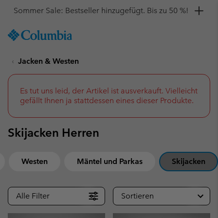
Hol dir einen 10 %-Gutschein
SKIP
Columbia
TO
Sportswear
CONTENT
Jacken & Westen
SKIP
TO
MAIN
NAV
Es tut uns leid, der Artikel ist ausverkauft. Vielleicht
gefällt Ihnen ja stattdessen eines dieser Produkte.
SKIP
TO
SEARCH
Skijacken Herren
Westen
Mäntel und Parkas
Skijacken
Alle Filter
Sortieren