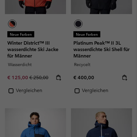
Neue Farben
Neue Farben
Winter District™ III
Platinum Peak™ II 3L
wasserdichte Ski Jacke
wasserdichte Ski Shell für
für Männer
Männer
Wasserdicht
Recycelt
Sale price:
Regular price:
Regular price:
€ 125,00
€ 250,00
€ 400,00
Vergleichen
Vergleichen