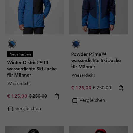
Powder Prime™
Neue Farben
wasserdichte Ski Jacke
Winter District™ III
für Männer
wasserdichte Ski Jacke
für Männer
Wasserdicht
Wasserdicht
Sale price:
Regular price:
€ 125,00
€ 250,00
Sale price:
Regular price:
€ 125,00
€ 250,00
Vergleichen
Vergleichen