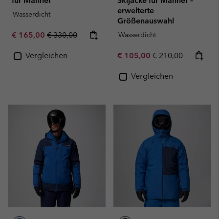
für Männer
Skijacke für Männer –
erweiterte
Wasserdicht
Größenauswahl
Sale price:
Regular price:
€ 165,00
€ 330,00
Wasserdicht
Sale price:
Regular price:
Vergleichen
€ 105,00
€ 210,00
Vergleichen