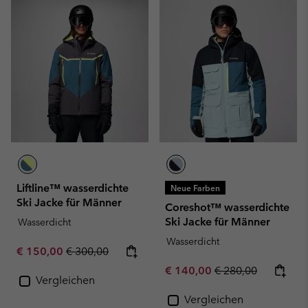
Liftline™ wasserdichte
Neue Farben
Ski Jacke für Männer
Coreshot™ wasserdichte
Ski Jacke für Männer
Wasserdicht
Wasserdicht
Sale price:
Regular price:
€ 150,00
€ 300,00
Sale price:
Regular price:
€ 140,00
€ 280,00
Vergleichen
Vergleichen