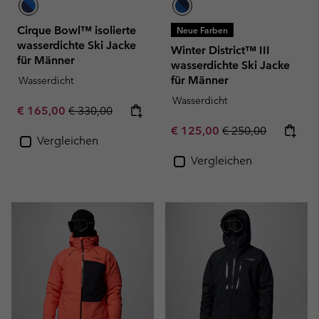
Cirque Bowl™ isolierte
Neue Farben
wasserdichte Ski Jacke
Winter District™ III
für Männer
wasserdichte Ski Jacke
für Männer
Wasserdicht
Wasserdicht
Sale price:
Regular price:
€ 165,00
€ 330,00
Sale price:
Regular price:
€ 125,00
€ 250,00
Vergleichen
Vergleichen