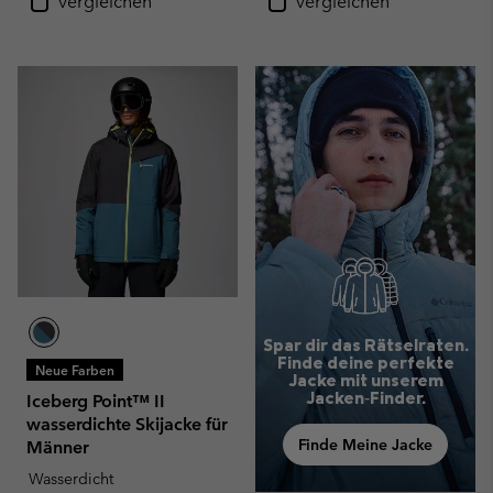
Vergleichen
Vergleichen
Spar dir das Rätselraten.
Finde deine perfekte
Neue Farben
Jacke mit unserem
Jacken‑Finder.
Iceberg Point™ II
wasserdichte Skijacke für
Finde Meine Jacke
Männer
Wasserdicht