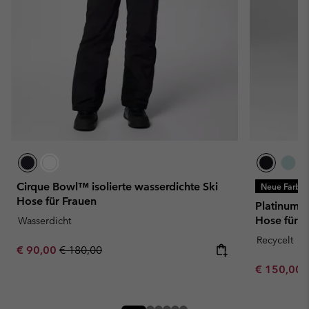
Cirque Bowl™ isolierte wasserdichte Ski
Neue Farbe
Hose für Frauen
Platinum P
Hose für F
Wasserdicht
Recycelt
Sale price:
Regular price:
€ 90,00
€ 180,00
Minimum sa
€ 150,00