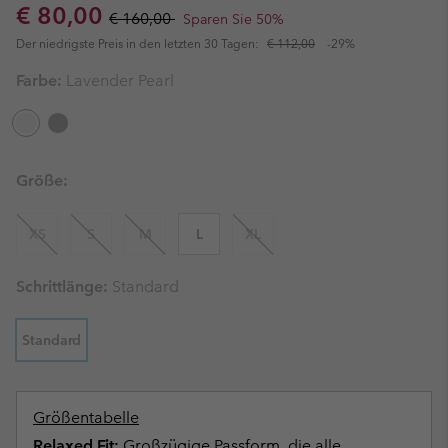
Sale price:
Regular price:
€ 80,00
€ 160,00
Sparen Sie 50%
Der niedrigste Preis in den letzten 30 Tagen:
€ 112,00
-29%
Farbe:
Lavender Pearl
Größe:
XS
S
M
L
XL
Schrittlänge:
Standard
Standard
Größentabelle
Relaxed Fit:
Großzügige Passform, die alle