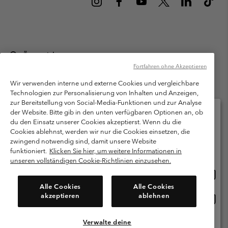
Österreich
Fortfahren ohne Akzeptieren
©
2026
Columbia Sportswear Austria GmbH. Moosfeldstraße 1, 5101
Bergheim, Salzburg Österreich. Alle Rechte vorbehalten.
Wir verwenden interne und externe Cookies und vergleichbare
Technologien zur Personalisierung von Inhalten und Anzeigen,
Nutzungsbedingungen
Allgemeine Verkaufsbedingungen
Garantie
zur Bereitstellung von Social-Media-Funktionen und zur Analyse
Datenschutzerklärung
der Website. Bitte gib in den unten verfügbaren Optionen an, ob
du den Einsatz unserer Cookies akzeptierst. Wenn du die
Bestimmungen und Bedingungen des Mitglieder Programms
Cookies ablehnst, werden wir nur die Cookies einsetzen, die
Bitte wählen Sie Ihr Lieferland und Ihre Sprache
zwingend notwendig sind, damit unsere Website
Nutzungsbedingungen Für Nutzergenerierte Inhalte
Impressum
Online-Einkauf verfügbar
funktioniert.
Klicken Sie hier, um weitere Informationen in
Cookies
unseren vollständigen Cookie-Richtlinien einzusehen.
Online
United States
Einkau
Kundenservice: Mo- Fr. 9:00 - 13:00 & 14:00- 18:00 Uhr
Alle Cookies
Alle Cookies
(+)43720880525
verfü
akzeptieren
ablehnen
Online
Österreich
Einkau
verfü
Verwalte deine
Alle Länder Anzeigen