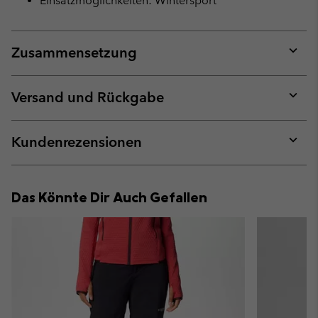
Einsatzmöglichkeiten: Wintersport
Zusammensetzung
Expan
or
collap
Versand und Rückgabe
sectio
Expan
or
collap
Kundenrezensionen
sectio
Expan
or
collap
Das Könnte Dir Auch Gefallen
sectio