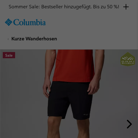
Sommer Sale: Bestseller hinzugefügt. Bis zu 50 %!
SKIP
Columbia
TO
Sportswear
CONTENT
Kurze Wanderhosen
SKIP
TO
MAIN
Sale
NAV
SKIP
TO
SEARCH