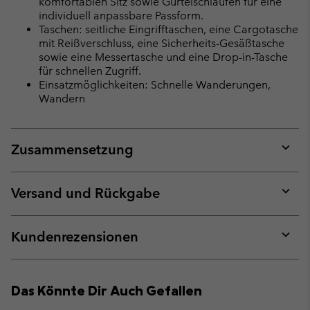
komfortablen Sitz sowie Gürtelschlaufen für eine
individuell anpassbare Passform.
Taschen: seitliche Eingrifftaschen, eine Cargotasche
mit Reißverschluss, eine Sicherheits-Gesäßtasche
sowie eine Messertasche und eine Drop-in-Tasche
für schnellen Zugriff.
Einsatzmöglichkeiten: Schnelle Wanderungen,
Wandern
Zusammensetzung
Expan
or
collap
Versand und Rückgabe
sectio
Expan
or
collap
Kundenrezensionen
sectio
Expan
or
collap
Das Könnte Dir Auch Gefallen
sectio