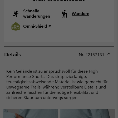
Schnelle
Wandern
wanderungen
Omni-Shield™
Details
Nr. #
2157131
Expan
or
collap
Kein Gelände ist zu anspruchsvoll für diese High-
sectio
Performance-Shorts. Das strapazierfähige,
feuchtigkeitsabweisende Material ist wie gemacht für
unwegsame Trails, während verstellbare Details und
zahlreiche Taschen für die nötige Flexibilität und
sicheren Stauraum unterwegs sorgen.