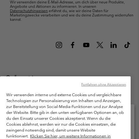
Wir verwenden deine E-Mail-Adresse, um dich über neue Produkte,
Angebote und Aktionen zu informieren. In unseren
Datenschutzhinweisen
erfährst du, wie wir deine Daten für
Marketingzwecke verarbeiten und wie du deine Zustimmung widerrufen
kannst.
Österreich
Fortfahren ohne Akzeptieren
©
2026
Columbia Sportswear Austria GmbH. Moosfeldstraße 1, 5101
Bergheim, Salzburg Österreich. Alle Rechte vorbehalten.
Wir verwenden interne und externe Cookies und vergleichbare
Technologien zur Personalisierung von Inhalten und Anzeigen,
Nutzungsbedingungen
Allgemeine Verkaufsbedingungen
Garantie
zur Bereitstellung von Social-Media-Funktionen und zur Analyse
Datenschutzerklärung
der Website. Bitte gib in den unten verfügbaren Optionen an, ob
du den Einsatz unserer Cookies akzeptierst. Wenn du die
Bestimmungen und Bedingungen des Mitglieder Programms
Cookies ablehnst, werden wir nur die Cookies einsetzen, die
Bitte wählen Sie Ihr Lieferland und Ihre Sprache
zwingend notwendig sind, damit unsere Website
Nutzungsbedingungen Für Nutzergenerierte Inhalte
Impressum
Online-Einkauf verfügbar
funktioniert.
Klicken Sie hier, um weitere Informationen in