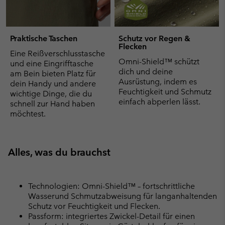
Praktische Taschen
Schutz vor Regen &
Flecken
Eine Reißverschlusstasche
Omni-Shield™ schützt
und eine Eingrifftasche
dich und deine
am Bein bieten Platz für
Ausrüstung, indem es
dein Handy und andere
Feuchtigkeit und Schmutz
wichtige Dinge, die du
einfach abperlen lässt.
schnell zur Hand haben
möchtest.
Alles, was du brauchst
Technologien: Omni-Shield™ – fortschrittliche
Wasserund Schmutzabweisung für langanhaltenden
Schutz vor Feuchtigkeit und Flecken.
Passform: integriertes Zwickel-Detail für einen