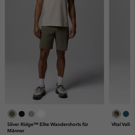
Silver Ridge™ Elite Wandershorts für
Vital Vall
Männer