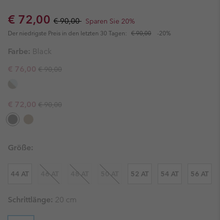
Sale price:
Regular price:
€ 72,00
€ 90,00
Sparen Sie 20%
Der niedrigste Preis in den letzten 30 Tagen:
€ 90,00
-20%
Farbe:
Black
Regular price:
Sale price:
€ 76,00
€ 90,00
Regular price:
Sale price:
€ 72,00
€ 90,00
Größe:
44 AT
46 AT
48 AT
50 AT
52 AT
54 AT
56 AT
Schrittlänge:
20 cm