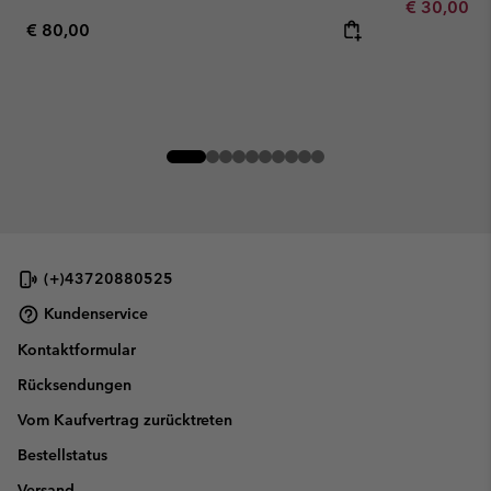
Minimum sa
€ 30,00
-
Regular price:
€ 80,00
(+)43720880525
Kundenservice
Kontaktformular
Rücksendungen
Vom Kaufvertrag zurücktreten
Bestellstatus
Versand