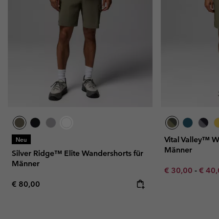
Vital Valley™ W
Neu
Männer
Silver Ridge™ Elite Wandershorts für
Männer
Minimum sale p
Maxim
€ 30,00
-
€ 40
Regular price:
€ 80,00