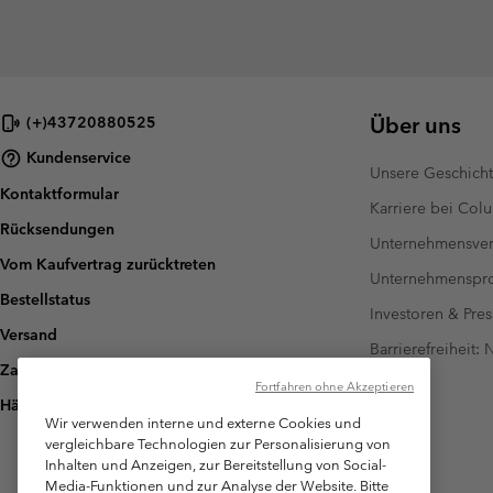
Über uns
(+)43720880525
Kundenservice
Unsere Geschich
Kontaktformular
Karriere bei Col
Rücksendungen
Unternehmensver
Vom Kaufvertrag zurücktreten
Unternehmensp
Bestellstatus
Investoren & Pres
Versand
Barrierefreiheit:
Zahlung
Fortfahren ohne Akzeptieren
Häufig gestellte Fragen
Wir verwenden interne und externe Cookies und
vergleichbare Technologien zur Personalisierung von
Inhalten und Anzeigen, zur Bereitstellung von Social-
Media-Funktionen und zur Analyse der Website. Bitte