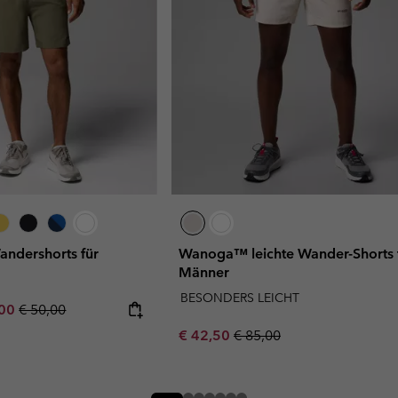
andershorts für
Wanoga™ leichte Wander-Shorts 
Männer
BESONDERS LEICHT
rice:
um sale price:
Regular price:
,00
€ 50,00
Sale price:
Regular price:
€ 42,50
€ 85,00