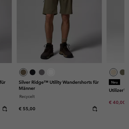
für
Silver Ridge™ Utility Wandershorts für
Neu
Männer
Utilizer
Recycelt
Minimum s
€ 40,00
Regular price:
€ 55,00