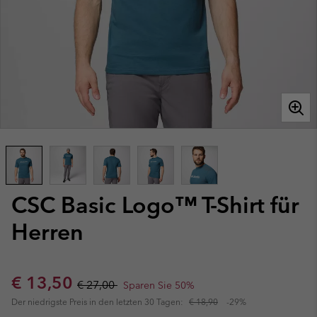
CSC Basic Logo™ T-Shirt für
Herren
Sale price:
Regular price:
€ 13,50
€ 27,00
Sparen Sie 50%
Der niedrigste Preis in den letzten 30 Tagen:
€ 18,90
-29%