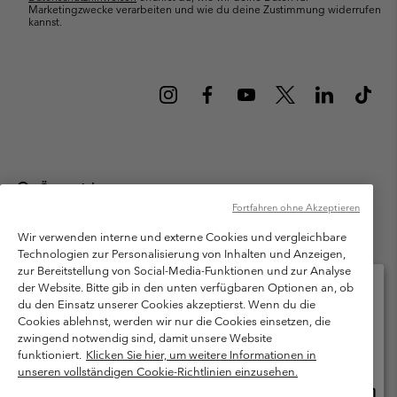
Marketingzwecke verarbeiten und wie du deine Zustimmung widerrufen
kannst.
Österreich
Fortfahren ohne Akzeptieren
©
2026
Columbia Sportswear Austria GmbH. Moosfeldstraße 1, 5101
Bergheim, Salzburg Österreich. Alle Rechte vorbehalten.
Wir verwenden interne und externe Cookies und vergleichbare
Technologien zur Personalisierung von Inhalten und Anzeigen,
Nutzungsbedingungen
Allgemeine Verkaufsbedingungen
Garantie
zur Bereitstellung von Social-Media-Funktionen und zur Analyse
Datenschutzerklärung
der Website. Bitte gib in den unten verfügbaren Optionen an, ob
du den Einsatz unserer Cookies akzeptierst. Wenn du die
Bestimmungen und Bedingungen des Mitglieder Programms
Cookies ablehnst, werden wir nur die Cookies einsetzen, die
Bitte wählen Sie Ihr Lieferland und Ihre Sprache
zwingend notwendig sind, damit unsere Website
Nutzungsbedingungen Für Nutzergenerierte Inhalte
Impressum
Online-Einkauf verfügbar
funktioniert.
Klicken Sie hier, um weitere Informationen in
Cookies
unseren vollständigen Cookie-Richtlinien einzusehen.
Online
United States