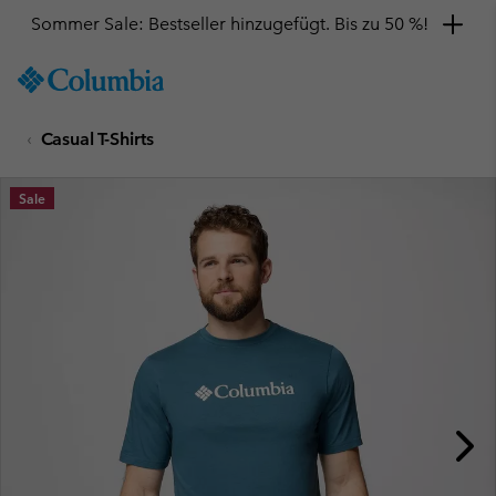
Sommer Sale: Bestseller hinzugefügt. Bis zu 50 %!
SKIP
Columbia
TO
Sportswear
CONTENT
Casual T-Shirts
SKIP
TO
MAIN
Sale
NAV
SKIP
TO
SEARCH