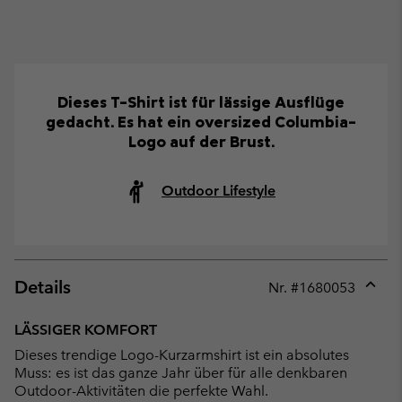
Dieses T-Shirt ist für lässige Ausflüge
gedacht. Es hat ein oversized Columbia-
Logo auf der Brust.
Outdoor Lifestyle
Details
Nr. #
1680053
Expan
or
LÄSSIGER KOMFORT
collap
Dieses trendige Logo-Kurzarmshirt ist ein absolutes
sectio
Muss: es ist das ganze Jahr über für alle denkbaren
Outdoor-Aktivitäten die perfekte Wahl.