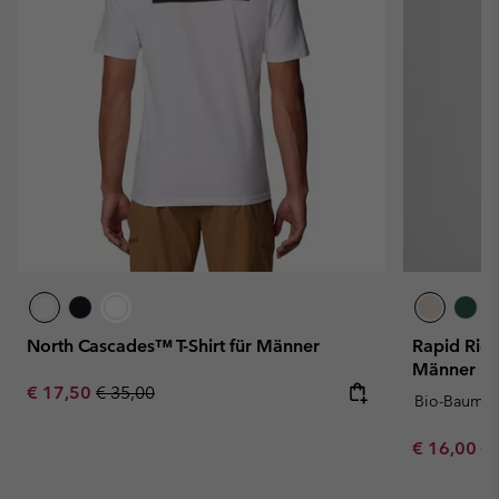
North Cascades™ T-Shirt für Männer
Rapid Ridg
Männer
Sale price:
Regular price:
€ 17,50
€ 35,00
Bio-Baumwo
Sale price:
Re
€ 16,00
€ 