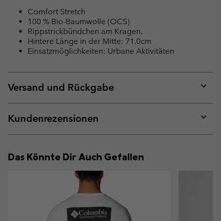
Comfort Stretch
100 % Bio-Baumwolle (OCS)
Rippstrickbündchen am Kragen.
Hintere Länge in der Mitte: 71.0cm
Einsatzmöglichkeiten: Urbane Aktivitäten
Versand und Rückgabe
Expan
or
collap
Kundenrezensionen
sectio
Expan
or
collap
Das Könnte Dir Auch Gefallen
sectio