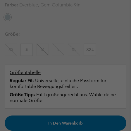
Farbe:
Everblue, Gem Columbia 9in
Größe:
XS
S
M
L
XL
XXL
Größentabelle
Regular Fit:
Universelle, einfache Passform für
komfortable Bewegungsfreiheit.
Größe-Tipp:
Fällt größengerecht aus. Wähle deine
normale Größe.
In Den Warenkorb