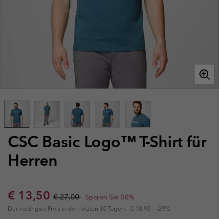
CSC Basic Logo™ T-Shirt für
Herren
Sale price:
Regular price:
€ 13,50
€ 27,00
Sparen Sie 50%
Der niedrigste Preis in den letzten 30 Tagen:
€ 18,90
-29%