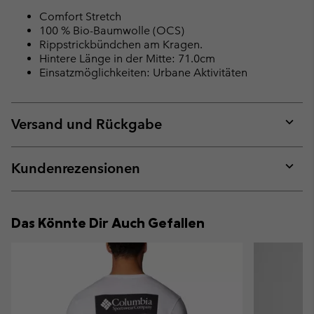
Comfort Stretch
100 % Bio-Baumwolle (OCS)
Rippstrickbündchen am Kragen.
Hintere Länge in der Mitte: 71.0cm
Einsatzmöglichkeiten: Urbane Aktivitäten
Versand und Rückgabe
Expan
or
collap
Kundenrezensionen
sectio
Expan
or
collap
Das Könnte Dir Auch Gefallen
sectio