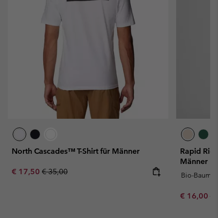
North Cascades™ T-Shirt für Männer
Rapid Ridg
Männer
Sale price:
Regular price:
€ 17,50
€ 35,00
Bio-Baumwo
Sale price:
Re
€ 16,00
€ 