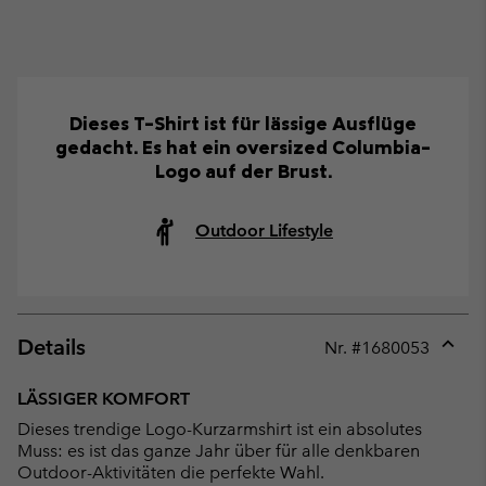
Dieses T-Shirt ist für lässige Ausflüge
gedacht. Es hat ein oversized Columbia-
Logo auf der Brust.
Outdoor Lifestyle
Details
Nr. #
1680053
Expan
or
LÄSSIGER KOMFORT
collap
Dieses trendige Logo-Kurzarmshirt ist ein absolutes
sectio
Muss: es ist das ganze Jahr über für alle denkbaren
Outdoor-Aktivitäten die perfekte Wahl.