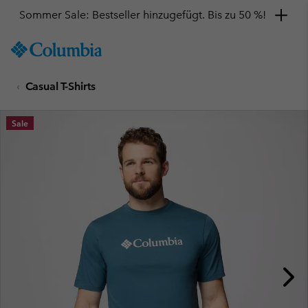
Sommer Sale: Bestseller hinzugefügt. Bis zu 50 %!
SKIP
Columbia
TO
Sportswear
CONTENT
Casual T-Shirts
SKIP
TO
MAIN
Sale
NAV
SKIP
TO
SEARCH