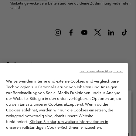
Marketingzwecke verarbeiten und wie du deine Zustimmung widerrufen
kannst.
Österreich
Fortfahren ohne Akzeptieren
©
2026
Columbia Sportswear Austria GmbH. Moosfeldstraße 1, 5101
Bergheim, Salzburg Österreich. Alle Rechte vorbehalten.
Wir verwenden interne und externe Cookies und vergleichbare
Technologien zur Personalisierung von Inhalten und Anzeigen,
Nutzungsbedingungen
Allgemeine Verkaufsbedingungen
Garantie
zur Bereitstellung von Social-Media-Funktionen und zur Analyse
Datenschutzerklärung
der Website. Bitte gib in den unten verfügbaren Optionen an, ob
du den Einsatz unserer Cookies akzeptierst. Wenn du die
Bestimmungen und Bedingungen des Mitglieder Programms
Cookies ablehnst, werden wir nur die Cookies einsetzen, die
Bitte wählen Sie Ihr Lieferland und Ihre Sprache
zwingend notwendig sind, damit unsere Website
Nutzungsbedingungen Für Nutzergenerierte Inhalte
Impressum
Online-Einkauf verfügbar
funktioniert.
Klicken Sie hier, um weitere Informationen in
Cookies
unseren vollständigen Cookie-Richtlinien einzusehen.
Online
United States