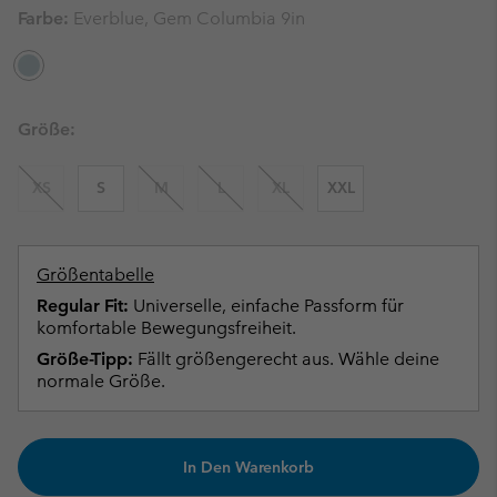
Farbe:
Everblue, Gem Columbia 9in
Größe:
XS
S
M
L
XL
XXL
Größentabelle
Regular Fit:
Universelle, einfache Passform für
komfortable Bewegungsfreiheit.
Größe-Tipp:
Fällt größengerecht aus. Wähle deine
normale Größe.
In Den Warenkorb