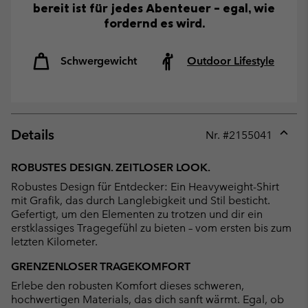
bereit ist für jedes Abenteuer – egal, wie
fordernd es wird.
Schwergewicht
Outdoor Lifestyle
Details
Nr. #
2155041
Expan
or
ROBUSTES DESIGN. ZEITLOSER LOOK.
collap
Robustes Design für Entdecker: Ein Heavyweight-Shirt
sectio
mit Grafik, das durch Langlebigkeit und Stil besticht.
Gefertigt, um den Elementen zu trotzen und dir ein
erstklassiges Tragegefühl zu bieten – vom ersten bis zum
letzten Kilometer.
GRENZENLOSER TRAGEKOMFORT
Erlebe den robusten Komfort dieses schweren,
hochwertigen Materials, das dich sanft wärmt. Egal, ob