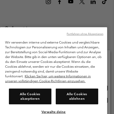
Österreich
Fortfahren ohne Akzeptieren
©
2026
Columbia Sportswear Austria GmbH. Moosfeldstraße 1, 5101
Bergheim, Salzburg Österreich. Alle Rechte vorbehalten.
Wir verwenden interne und externe Cookies und vergleichbare
Technologien zur Personalisierung von Inhalten und Anzeigen,
Nutzungsbedingungen
Allgemeine Verkaufsbedingungen
Garantie
zur Bereitstellung von Social-Media-Funktionen und zur Analyse
Datenschutzerklärung
der Website. Bitte gib in den unten verfügbaren Optionen an, ob
du den Einsatz unserer Cookies akzeptierst. Wenn du die
Bestimmungen und Bedingungen des Mitglieder Programms
Cookies ablehnst, werden wir nur die Cookies einsetzen, die
Bitte wählen Sie Ihr Lieferland und Ihre Sprache
zwingend notwendig sind, damit unsere Website
Nutzungsbedingungen Für Nutzergenerierte Inhalte
Impressum
Online-Einkauf verfügbar
funktioniert.
Klicken Sie hier, um weitere Informationen in
Cookies
unseren vollständigen Cookie-Richtlinien einzusehen.
Online
United States
Einkau
Kundenservice: Mo- Fr. 9:00 - 13:00 & 14:00- 18:00 Uhr
Alle Cookies
Alle Cookies
(+)43720880525
verfü
akzeptieren
ablehnen
Online
Österreich
Einkau
verfü
Verwalte deine