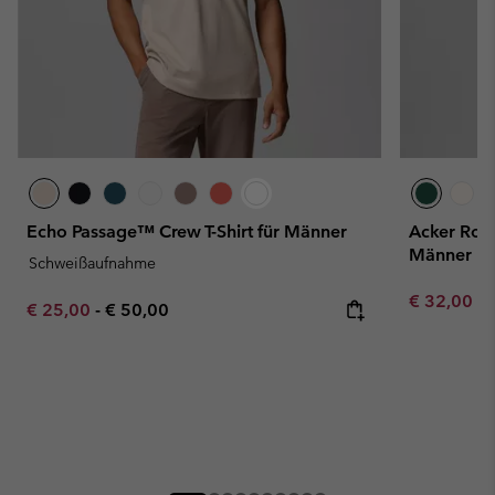
Echo Passage™ Crew T-Shirt für Männer
Acker Rock
Männer
Schweißaufnahme
Minimum sa
€ 32,00
-
Minimum sale price:
Maximum price:
€ 25,00
-
€ 50,00