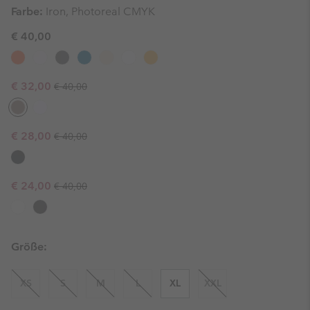
Farbe:
Iron, Photoreal CMYK
€ 40,00
Regular price:
Sale price:
€ 32,00
€ 40,00
Regular price:
Sale price:
€ 28,00
€ 40,00
Regular price:
Sale price:
€ 24,00
€ 40,00
Größe:
XS
S
M
L
XL
XXL