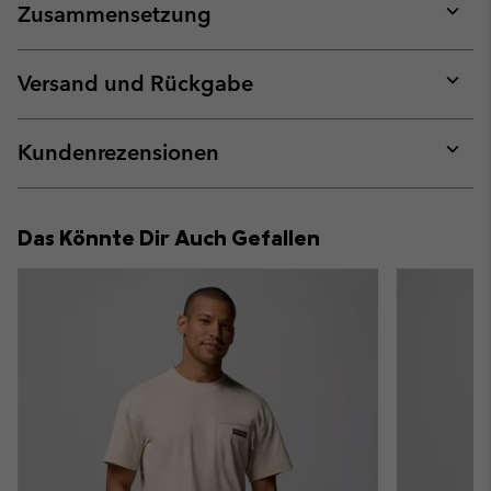
Zusammensetzung
Expan
or
collap
Versand und Rückgabe
sectio
Expan
or
collap
Kundenrezensionen
sectio
Expan
or
collap
Das Könnte Dir Auch Gefallen
sectio