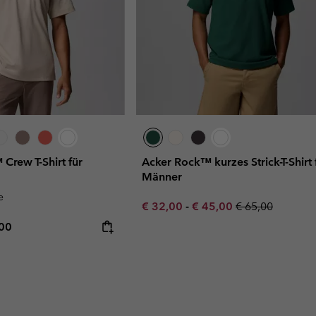
Crew T-Shirt für
Acker Rock™ kurzes Strick-T-Shirt 
Männer
e
Minimum sale price:
Maximum sale price:
Regular price:
€ 32,00
-
€ 45,00
€ 65,00
rice:
mum price:
,00