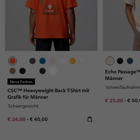
Echo Passage™ 
Männer
Neue Farben
Schweißaufnahm
CSC™ Heavyweight Back T-Shirt mit
Grafik für Männer
Minimum sale p
Maxi
€ 25,00
-
€ 50
Schwergewicht
Minimum sale price:
Maximum price:
€ 24,00
-
€ 40,00