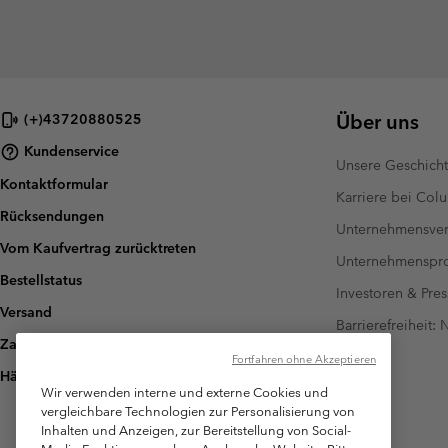
Über uns
(+)43720880525
Kundenservice
Unsere Geschich
Kontaktformular
Karriere bei Col
Rücksendungen
Unternehmensver
Vom Kaufvertrag zurücktreten
Unternehmensp
Bestellstatus
Investoren & Pres
Versand
Barrierefreiheit:
Zahlung
Fortfahren ohne Akzeptieren
Häufig gestellte Fragen
Wir verwenden interne und externe Cookies und
vergleichbare Technologien zur Personalisierung von
Inhalten und Anzeigen, zur Bereitstellung von Social-