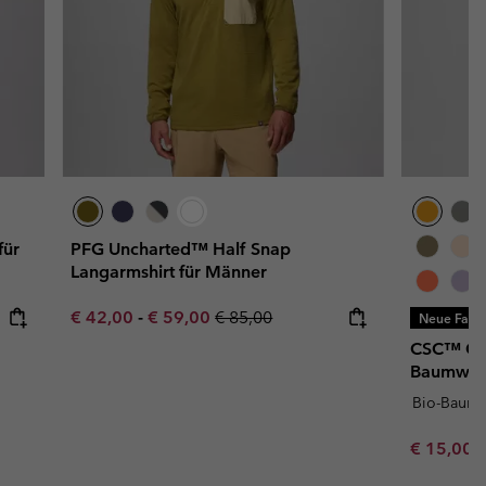
für
PFG Uncharted™ Half Snap
Langarmshirt für Männer
Minimum sale price:
Maximum sale price:
Regular price:
€ 42,00
-
€ 59,00
€ 85,00
Neue Farb
CSC™ Outd
Baumwoll
Bio-Baumw
Minimum s
€ 15,00