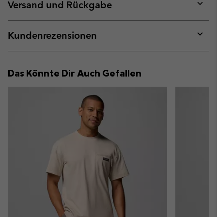
collap
Versand und Rückgabe
sectio
Expan
or
collap
Kundenrezensionen
sectio
Expan
or
collap
Das Könnte Dir Auch Gefallen
sectio