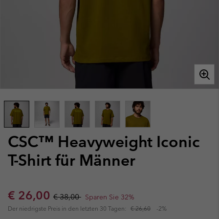
CSC™ Heavyweight Iconic
T-Shirt für Männer
Sale price:
Regular price:
€ 26,00
€ 38,00
Sparen Sie 32%
Der niedrigste Preis in den letzten 30 Tagen:
€ 26,60
-2%