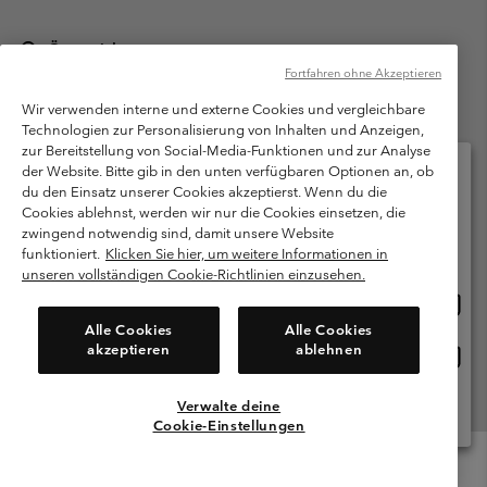
Österreich
Fortfahren ohne Akzeptieren
©
2026
Columbia Sportswear Austria GmbH. Moosfeldstraße 1, 5101
Bergheim, Salzburg Österreich. Alle Rechte vorbehalten.
Wir verwenden interne und externe Cookies und vergleichbare
Technologien zur Personalisierung von Inhalten und Anzeigen,
Nutzungsbedingungen
Allgemeine Verkaufsbedingungen
Garantie
zur Bereitstellung von Social-Media-Funktionen und zur Analyse
Datenschutzerklärung
der Website. Bitte gib in den unten verfügbaren Optionen an, ob
du den Einsatz unserer Cookies akzeptierst. Wenn du die
Bestimmungen und Bedingungen des Mitglieder Programms
Cookies ablehnst, werden wir nur die Cookies einsetzen, die
Bitte wählen Sie Ihr Lieferland und Ihre Sprache
zwingend notwendig sind, damit unsere Website
Nutzungsbedingungen Für Nutzergenerierte Inhalte
Impressum
Online-Einkauf verfügbar
funktioniert.
Klicken Sie hier, um weitere Informationen in
Cookies
unseren vollständigen Cookie-Richtlinien einzusehen.
Online
United States
Einkau
Kundenservice: Mo- Fr. 9:00 - 13:00 & 14:00- 18:00 Uhr
Alle Cookies
Alle Cookies
(+)43720880525
verfü
akzeptieren
ablehnen
Online
Österreich
Einkau
verfü
Verwalte deine
Alle Länder Anzeigen
Cookie-Einstellungen
Menu
Suche
Anmelden
Mini