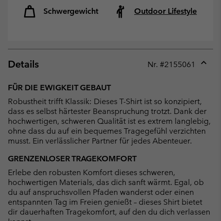
Schwergewicht
Outdoor Lifestyle
Details
Nr. #
2155061
Expan
or
FÜR DIE EWIGKEIT GEBAUT
collap
Robustheit trifft Klassik: Dieses T-Shirt ist so konzipiert,
sectio
dass es selbst härtester Beanspruchung trotzt. Dank der
hochwertigen, schweren Qualität ist es extrem langlebig,
ohne dass du auf ein bequemes Tragegefühl verzichten
musst. Ein verlässlicher Partner für jedes Abenteuer.
GRENZENLOSER TRAGEKOMFORT
Erlebe den robusten Komfort dieses schweren,
hochwertigen Materials, das dich sanft wärmt. Egal, ob
du auf anspruchsvollen Pfaden wanderst oder einen
entspannten Tag im Freien genießt – dieses Shirt bietet
dir dauerhaften Tragekomfort, auf den du dich verlassen