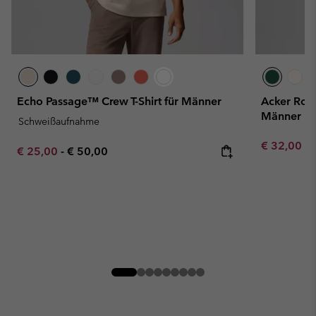
Echo Passage™ Crew T-Shirt für Männer
Acker Rock
Männer
Schweißaufnahme
Minimum sa
€ 32,00
-
Minimum sale price:
Maximum price:
€ 25,00
-
€ 50,00