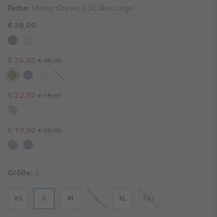
Farbe:
Mossy Green, CSC Box Logo
€ 38,00
Regular price:
Sale price:
€ 26,00
€ 38,00
Regular price:
Sale price:
€ 22,00
€ 38,00
Regular price:
Sale price:
€ 19,00
€ 38,00
Größe:
S
XS
S
M
L
XL
XXL