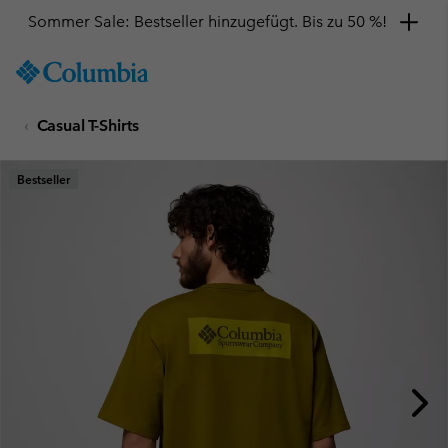
Sommer Sale: Bestseller hinzugefügt. Bis zu 50 %!
SKIP
Columbia
TO
Sportswear
CONTENT
Casual T-Shirts
SKIP
TO
MAIN
Bestseller
NAV
SKIP
TO
SEARCH