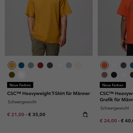
Neue Farben
Neue Farben
CSC™ Heavyweight T-Shirt für Männer
CSC™ Heavyweig
Grafik für Män
Schwergewicht
Schwergewicht
Minimum sale price:
Maximum price:
€ 21,00
-
€ 35,00
Minimum sale p
Maxi
€ 24,00
-
€ 40