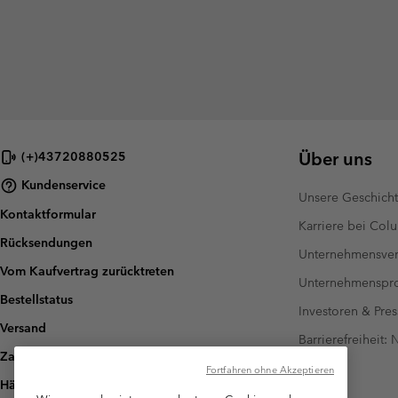
Über uns
(+)43720880525
Kundenservice
Unsere Geschich
Kontaktformular
Karriere bei Col
Rücksendungen
Unternehmensver
Vom Kaufvertrag zurücktreten
Unternehmensp
Bestellstatus
Investoren & Pres
Versand
Barrierefreiheit:
Zahlung
Fortfahren ohne Akzeptieren
Häufig gestellte Fragen