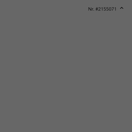
Nr. #
2155071
Expan
or
collap
sectio