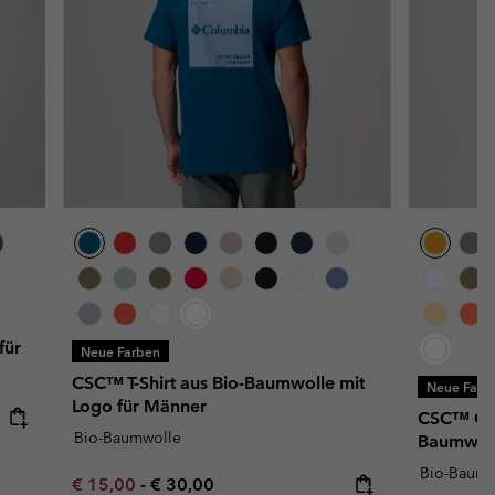
für
Neue Farben
CSC™ T-Shirt aus Bio-Baumwolle mit
Neue Farb
Logo für Männer
CSC™ Outd
Bio-Baumwolle
Baumwoll
Bio-Baumw
Minimum sale price:
Maximum price:
€ 15,00
-
€ 30,00