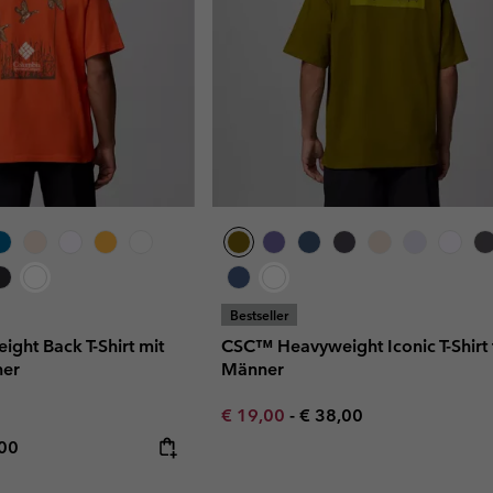
Bestseller
ht Back T-Shirt mit
CSC™ Heavyweight Iconic T-Shirt 
ner
Männer
Minimum sale price:
Maximum price:
€ 19,00
-
€ 38,00
rice:
mum price:
,00