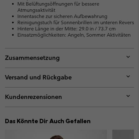
Mit Belüftungsöffnungen für bessere
Atmungsaktivität
Innentasche zur sicheren Aufbewahrung
Reinigungstuch für Sonnenbrillen im unteren Revers
Hintere Länge in der Mitte: 29.0 in / 73.7 cm
Einsatzmöglichkeiten: Angeln, Sommer Aktivitäten
Zusammensetzung
Expan
or
collap
Versand und Rückgabe
sectio
Expan
or
collap
Kundenrezensionen
sectio
Expan
or
collap
Das Könnte Dir Auch Gefallen
sectio