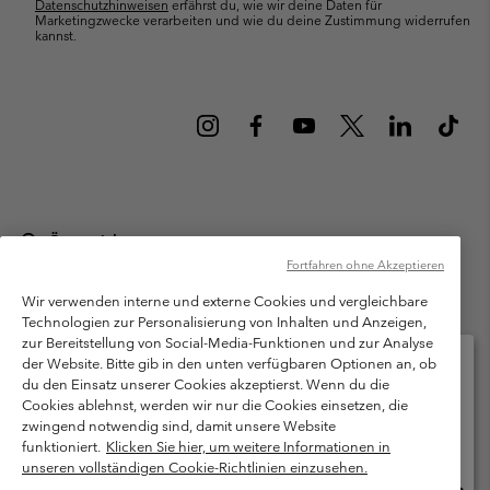
Datenschutzhinweisen
erfährst du, wie wir deine Daten für
Marketingzwecke verarbeiten und wie du deine Zustimmung widerrufen
kannst.
Österreich
Fortfahren ohne Akzeptieren
©
2026
Columbia Sportswear Austria GmbH. Moosfeldstraße 1, 5101
Bergheim, Salzburg Österreich. Alle Rechte vorbehalten.
Wir verwenden interne und externe Cookies und vergleichbare
Technologien zur Personalisierung von Inhalten und Anzeigen,
Nutzungsbedingungen
Allgemeine Verkaufsbedingungen
Garantie
zur Bereitstellung von Social-Media-Funktionen und zur Analyse
Datenschutzerklärung
der Website. Bitte gib in den unten verfügbaren Optionen an, ob
du den Einsatz unserer Cookies akzeptierst. Wenn du die
Bestimmungen und Bedingungen des Mitglieder Programms
Cookies ablehnst, werden wir nur die Cookies einsetzen, die
Bitte wählen Sie Ihr Lieferland und Ihre Sprache
zwingend notwendig sind, damit unsere Website
Nutzungsbedingungen Für Nutzergenerierte Inhalte
Impressum
Online-Einkauf verfügbar
funktioniert.
Klicken Sie hier, um weitere Informationen in
Cookies
unseren vollständigen Cookie-Richtlinien einzusehen.