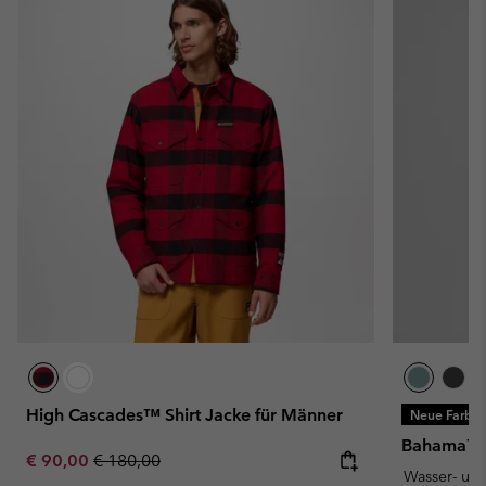
High Cascades™ Shirt Jacke für Männer
Neue Farbe
Bahama™ E
Sale price:
Regular price:
€ 90,00
€ 180,00
Wasser- un