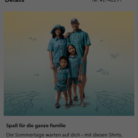
Expan
or
collap
sectio
Spaß für die ganze Familie
Die Sommertage warten auf dich – mit diesen Shirts,