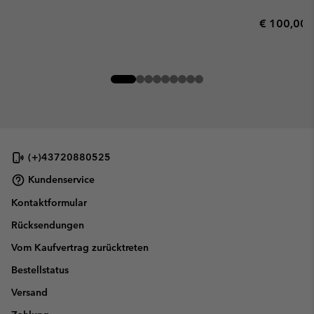
Regular pr
€ 100,00
(+)43720880525
Kundenservice
Kontaktformular
Rücksendungen
Vom Kaufvertrag zurücktreten
Bestellstatus
Versand