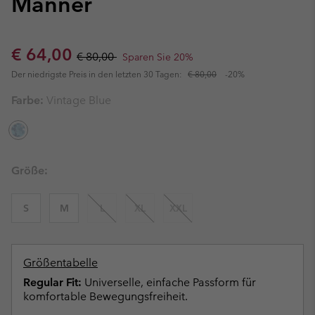
Männer
Sale price:
Regular price:
€ 64,00
€ 80,00
Sparen Sie 20%
Der niedrigste Preis in den letzten 30 Tagen:
€ 80,00
-20%
Farbe:
Vintage Blue
Größe:
S
M
L
XL
XXL
Größentabelle
Regular Fit:
Universelle, einfache Passform für
komfortable Bewegungsfreiheit.