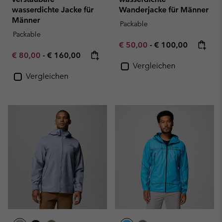
wasserdichte Jacke für
Wanderjacke für Männer
Männer
Packable
Packable
Minimum sale price:
Maximum price:
€ 50,00
-
€ 100,00
Minimum sale price:
Maximum price:
€ 80,00
-
€ 160,00
Vergleichen
Vergleichen