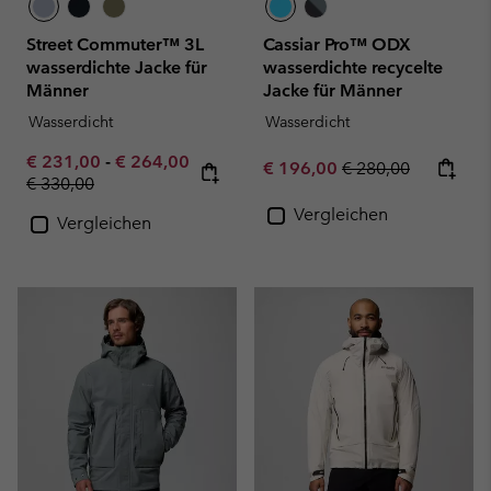
Street Commuter™ 3L
Cassiar Pro™ ODX
wasserdichte Jacke für
wasserdichte recycelte
Männer
Jacke für Männer
Wasserdicht
Wasserdicht
Minimum sale price:
Maximum sale price:
€ 231,00
-
€ 264,00
Sale price:
Regular price:
€ 196,00
€ 280,00
Regular price:
€ 330,00
Vergleichen
Vergleichen