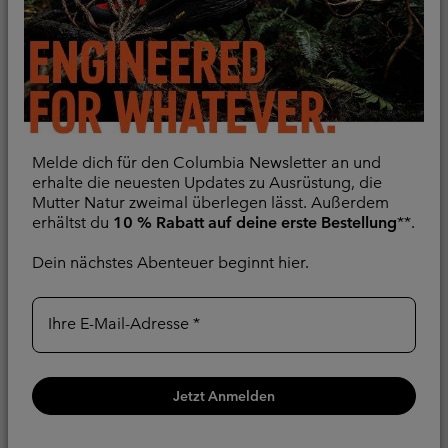
Vergleichen
Vergleichen
Melde dich für den Columbia Newsletter an und
erhalte die neuesten Updates zu Ausrüstung, die
Mutter Natur zweimal überlegen lässt. Außerdem
erhältst du
10 % Rabatt auf deine erste Bestellung
**.
Dein nächstes Abenteuer beginnt hier.
Ihre E-Mail-Adresse
Neue Farben
Neue Farben
Inner Limits™ IV
Inner Limits™ IV
Jetzt Anmelden
wasserdichte Jacke für
wasserdichte Jacke für
Männer
Männer