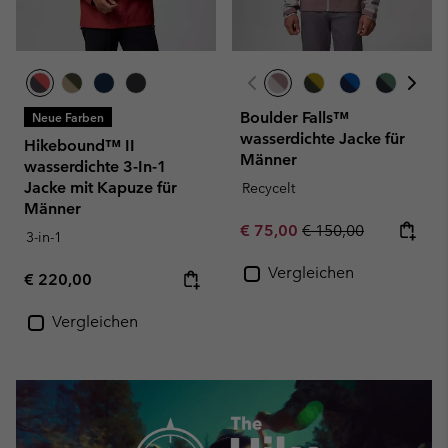
Boulder Falls™
Neue Farben
wasserdichte Jacke für
Hikebound™ II
Männer
wasserdichte 3-In-1
Jacke mit Kapuze für
Recycelt
Männer
Sale price:
Regular price:
€ 75,00
€ 150,00
3-in-1
Vergleichen
Regular price:
€ 220,00
Vergleichen