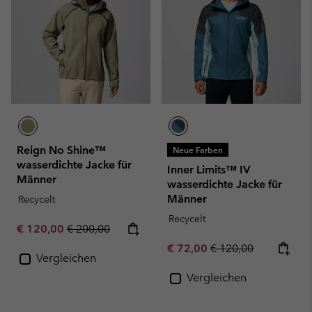
Reign No Shine™
Neue Farben
wasserdichte Jacke für
Inner Limits™ IV
Männer
wasserdichte Jacke für
Männer
Recycelt
Recycelt
Sale price:
Regular price:
€ 120,00
€ 200,00
Sale price:
Regular price:
€ 72,00
€ 120,00
Vergleichen
Vergleichen