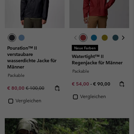
Pouration™ II
Neue Farben
verstaubare
Watertight™ II
wasserdichte Jacke für
Regenjacke für Männer
Männer
Packable
Packable
Minimum sale price:
Maximum price:
€ 54,00
-
€ 90,00
Sale price:
Regular price:
€ 80,00
€ 100,00
Vergleichen
Vergleichen