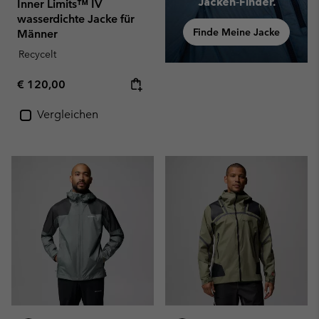
Jacken‑Finder.
Inner Limits™ IV
wasserdichte Jacke für
Finde Meine Jacke
Männer
Recycelt
Regular price:
€ 120,00
Vergleichen