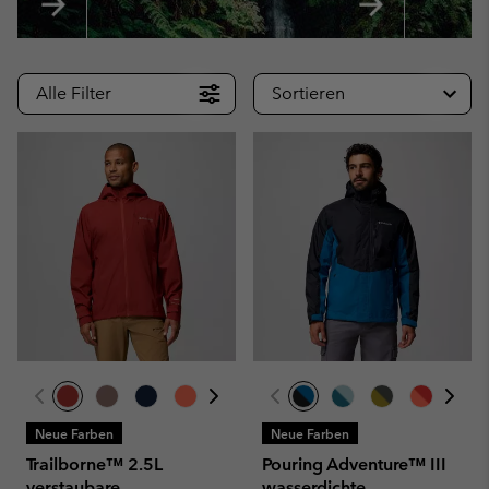
Alle Filter
Sortieren
Neue Farben
Neue Farben
Trailborne™ 2.5L
Pouring Adventure™ III
verstaubare
wasserdichte