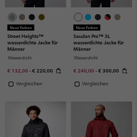
Neue Farben
Neue Farben
Street Heights™
Saudan Pro™ 3L
wasserdichte Jacke für
wasserdichte Jacke für
Männer
Männer
Wasserdicht
Wasserdicht
Minimum sale price:
Maximum price:
Minimum sale price:
Maximum price:
€ 132,00
-
€ 220,00
€ 240,00
-
€ 300,00
Vergleichen
Vergleichen