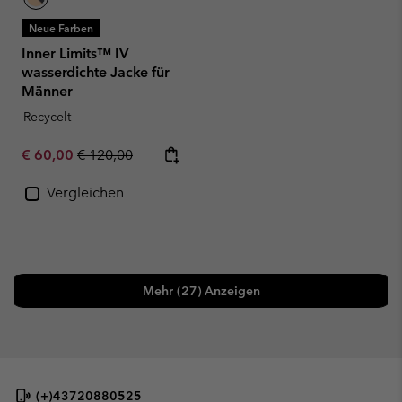
Neue Farben
Inner Limits™ IV
wasserdichte Jacke für
Männer
Recycelt
Sale price:
Regular price:
€ 60,00
€ 120,00
Vergleichen
Mehr (27) Anzeigen
(+)43720880525