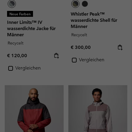
Whistler Peak™
Neue Farben
wasserdichte Shell für
Inner Limits™ IV
Männer
wasserdichte Jacke für
Männer
Recycelt
Recycelt
Regular price:
€ 300,00
Regular price:
€ 120,00
Vergleichen
Vergleichen