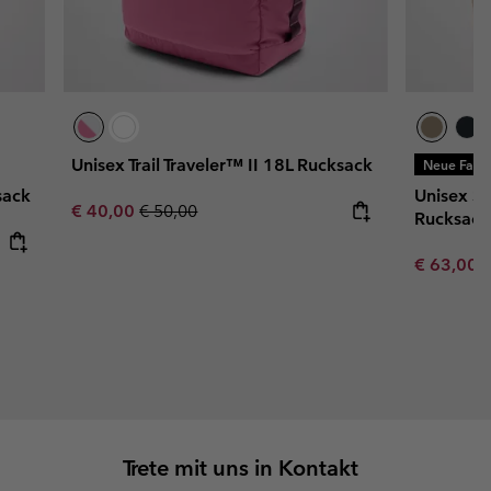
Unisex Trail Traveler™ II 18L Rucksack
Neue Farb
sack
Unisex Str
Sale price:
Regular price:
€ 40,00
€ 50,00
Rucksack
Minimum s
€ 63,00
Trete mit uns in Kontakt