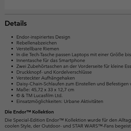
Details
Endor-inspiriertes Design
Rebellenabzeichen
Verstellbare Riemen
In die Tech-Tasche passen Laptops mit einer Größe bis 
Innentasche für das Smartphone
Zwei Zubehörtaschen an der Vorderseite für kleine Ess
Druckknopf- und Kordelverschlüsse
Versteckter Aufhängehaken
Daisy-Chain-Schlaufen zum Einstellen und Befestigen
Maße: 45,72 x 33 x 12,7 cm
© & TM Lucasfilm Ltd.
Einsatzmöglichkeiten: Urbane Aktivitäten
Die Endor™ Kollektion
Die Special-Edition Endor™ Kollektion wurde für den Alltag
coolen Style, der Outdoor- und STAR WARS™-Fans begeist