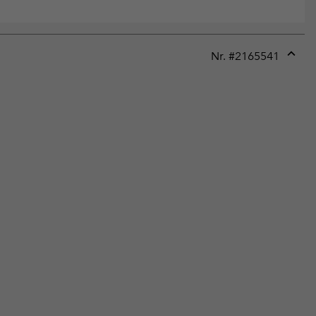
Nr. #
2165541
Expan
or
collap
sectio