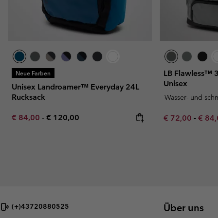
LB Flawless™ 3
Neue Farben
Unisex
Unisex Landroamer™ Everyday 24L
Rucksack
Wasser- und sch
Minimum sale price:
Maximum price:
€ 84,00
-
€ 120,00
Minimum sale p
Maxim
€ 72,00
-
€ 84
Über uns
(+)43720880525