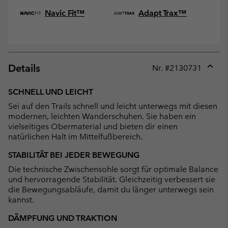
Navic Fit™
Adapt Trax™
Details
Nr. #
2130731
Expan
or
SCHNELL UND LEICHT
collap
Sei auf den Trails schnell und leicht unterwegs mit diesen
sectio
modernen, leichten Wanderschuhen. Sie haben ein
vielseitiges Obermaterial und bieten dir einen
natürlichen Halt im Mittelfußbereich.
STABILITÄT BEI JEDER BEWEGUNG
Die technische Zwischensohle sorgt für optimale Balance
und hervorragende Stabilität. Gleichzeitig verbessert sie
die Bewegungsabläufe, damit du länger unterwegs sein
kannst.
DÄMPFUNG UND TRAKTION