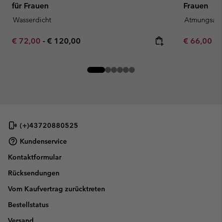
für Frauen
Frauen
Wasserdicht
Atmungsakt
Minimum sale price:
Maximum price:
Minimum sa
€ 72,00
-
€ 120,00
€ 66,00
-
(+)43720880525
Kundenservice
Kontaktformular
Rücksendungen
Vom Kaufvertrag zurücktreten
Bestellstatus
Versand