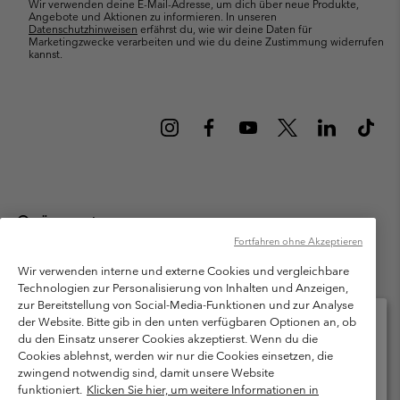
Wir verwenden deine E-Mail-Adresse, um dich über neue Produkte,
Angebote und Aktionen zu informieren. In unseren
Datenschutzhinweisen
erfährst du, wie wir deine Daten für
Marketingzwecke verarbeiten und wie du deine Zustimmung widerrufen
kannst.
Österreich
Fortfahren ohne Akzeptieren
©
2026
Columbia Sportswear Austria GmbH. Moosfeldstraße 1, 5101
Bergheim, Salzburg Österreich. Alle Rechte vorbehalten.
Wir verwenden interne und externe Cookies und vergleichbare
Technologien zur Personalisierung von Inhalten und Anzeigen,
Nutzungsbedingungen
Allgemeine Verkaufsbedingungen
Garantie
zur Bereitstellung von Social-Media-Funktionen und zur Analyse
Datenschutzerklärung
der Website. Bitte gib in den unten verfügbaren Optionen an, ob
du den Einsatz unserer Cookies akzeptierst. Wenn du die
Bestimmungen und Bedingungen des Mitglieder Programms
Cookies ablehnst, werden wir nur die Cookies einsetzen, die
Bitte wählen Sie Ihr Lieferland und Ihre Sprache
zwingend notwendig sind, damit unsere Website
Nutzungsbedingungen Für Nutzergenerierte Inhalte
Impressum
Online-Einkauf verfügbar
funktioniert.
Klicken Sie hier, um weitere Informationen in