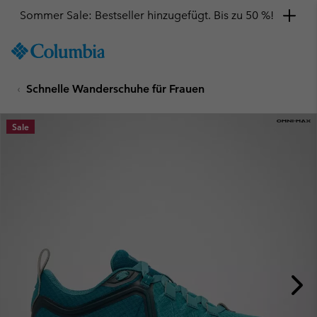
Sommer Sale: Bestseller hinzugefügt. Bis zu 50 %!
SKIP
Columbia
TO
Sportswear
CONTENT
Schnelle Wanderschuhe für Frauen
SKIP
TO
MAIN
Sale
NAV
SKIP
TO
SEARCH