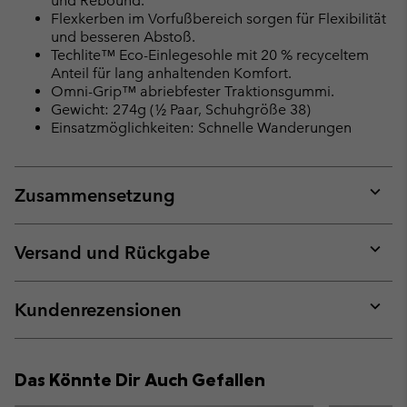
und Rebound.
Flexkerben im Vorfußbereich sorgen für Flexibilität
und besseren Abstoß.
Techlite™ Eco-Einlegesohle mit 20 % recyceltem
Anteil für lang anhaltenden Komfort.
Omni-Grip™ abriebfester Traktionsgummi.
Gewicht: 274g (½ Paar, Schuhgröße 38)
Einsatzmöglichkeiten: Schnelle Wanderungen
Zusammensetzung
Expan
or
collap
Versand und Rückgabe
sectio
Expan
or
collap
Kundenrezensionen
sectio
Expan
or
collap
Das Könnte Dir Auch Gefallen
sectio