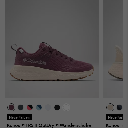
Neue Farben
Neue Farbe
Konos™ TRS II OutDry™ Wanderschuhe
Konos Tri