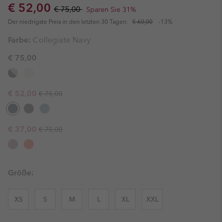
Sale price:
Regular price:
€ 52,00
€ 75,00
Sparen Sie 31%
Der niedrigste Preis in den letzten 30 Tagen:
€ 60,00
-13%
Farbe:
Collegiate Navy
€ 75,00
Regular price:
Sale price:
€ 52,00
€ 75,00
Regular price:
Sale price:
€ 37,00
€ 75,00
Größe:
XS
S
M
L
XL
XXL