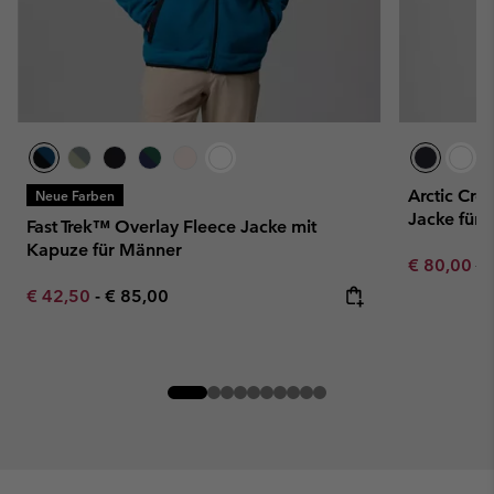
Arctic Cre
Neue Farben
Jacke für
Fast Trek™ Overlay Fleece Jacke mit
Kapuze für Männer
Sale price:
Re
€ 80,00
€ 
Minimum sale price:
Maximum price:
€ 42,50
-
€ 85,00