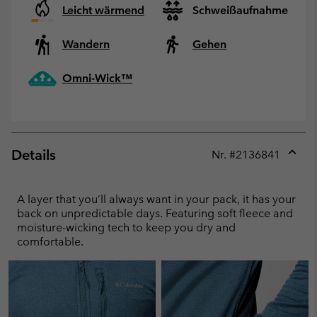
Leicht wärmend
Schweißaufnahme
Wandern
Gehen
Omni-Wick™
Details
Nr. #
2136841
Expan
or
collap
A layer that you’ll always want in your pack, it has your
sectio
back on unpredictable days. Featuring soft fleece and
moisture-wicking tech to keep you dry and
comfortable.