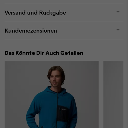
or
collap
Versand und Rückgabe
sectio
Expan
or
collap
Kundenrezensionen
sectio
Expan
or
collap
Das Könnte Dir Auch Gefallen
sectio