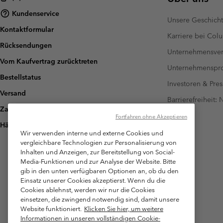
Kundenservice
Unsere Geschich
Kontaktformular
Karriere bei Col
Rücksendungen
Unternehmensver
Vom Kaufvertrag zurücktreten
Unternehmensp
Bestellstatus
Investoren & Pres
Versand
Barrierefreiheit:
Zahlung
Fortfahren ohne Akzeptieren
Häufig gestellte Fragen
Wir verwenden interne und externe Cookies und
vergleichbare Technologien zur Personalisierung von
Inhalten und Anzeigen, zur Bereitstellung von Social-
Media-Funktionen und zur Analyse der Website. Bitte
gib in den unten verfügbaren Optionen an, ob du den
Einsatz unserer Cookies akzeptierst. Wenn du die
Cookies ablehnst, werden wir nur die Cookies
einsetzen, die zwingend notwendig sind, damit unsere
Website funktioniert.
Klicken Sie hier, um weitere
Informationen in unseren vollständigen Cookie-