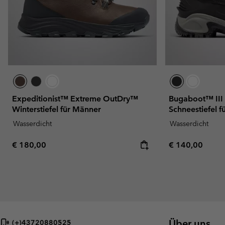
Expeditionist™ Extreme OutDry™
Bugaboot™ III
Winterstiefel für Männer
Schneestiefel 
Wasserdicht
Wasserdicht
Regular price:
Regular price:
€ 180,00
€ 140,00
Über uns
(+)43720880525