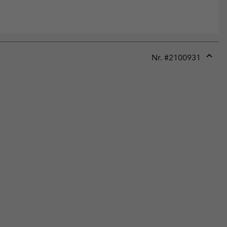
Nr. #
2100931
Expan
or
collap
sectio