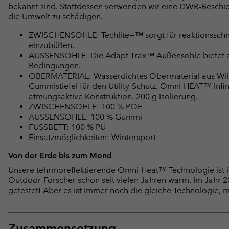
bekannt sind. Stattdessen verwenden wir eine DWR-Beschi
die Umwelt zu schädigen.
ZWISCHENSOHLE: Techlite+™ sorgt für reaktionsschne
einzubüßen.
AUSSENSOHLE: Die Adapt Trax™ Außensohle bietet au
Bedingungen.
OBERMATERIAL: Wasserdichtes Obermaterial aus Wild
Gummistiefel für den Utility-Schutz. Omni-HEAT™ Infi
atmungsaktive Konstruktion. 200 g Isolierung.
ZWISCHENSOHLE: 100 % POE
AUSSENSOHLE: 100 % Gummi
FUSSBETT: 100 % PU
Einsatzmöglichkeiten: Wintersport
Von der Erde bis zum Mond
Unsere tehrmoreflektierende Omni-Heat™ Technologie ist i
Outdoor-Forscher schon seit vielen Jahren warm. Im Jahr
getestet! Aber es ist immer noch die gleiche Technologie, m
Zusammensetzung