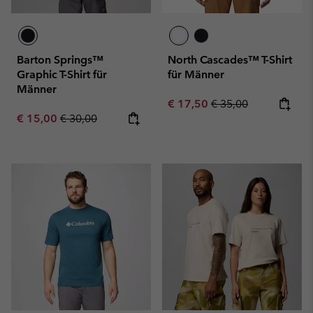
Barton Springs™
North Cascades™ T-Shirt
Graphic T-Shirt für
für Männer
Männer
Sale price:
Regular price:
€ 17,50
€ 35,00
Sale price:
Regular price:
€ 15,00
€ 30,00