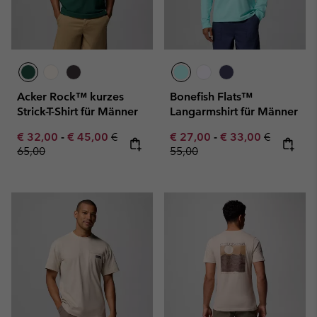
Acker Rock™ kurzes
Bonefish Flats™
Strick-T-Shirt für Männer
Langarmshirt für Männer
Minimum sale price:
Maximum sale price:
Regular price:
Minimum sale price:
Maximum sale pric
Regular pr
€ 32,00
-
€ 45,00
€
€ 27,00
-
€ 33,00
€
65,00
55,00