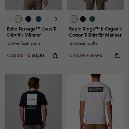
Echo Passage™ Crew T-
Rapid Ridge™ II Organic
Shirt für Männer
Cotton T-Shirt für Männer
Schweißaufnahme
Bio-Baumwolle
Minimum sale price:
Maximum price:
Sale price:
Regular price:
€ 25,00
-
€ 50,00
€ 16,00
€ 32,00