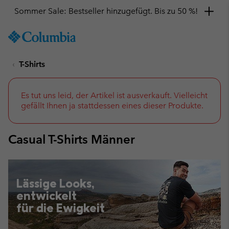
Hol dir einen 10 %-Gutschein
SKIP
Columbia
TO
Sportswear
CONTENT
T-Shirts
SKIP
TO
MAIN
NAV
Es tut uns leid, der Artikel ist ausverkauft. Vielleicht
gefällt Ihnen ja stattdessen eines dieser Produkte.
SKIP
TO
SEARCH
Casual T-Shirts Männer
Lässige Looks,
entwickelt
für die Ewigkeit