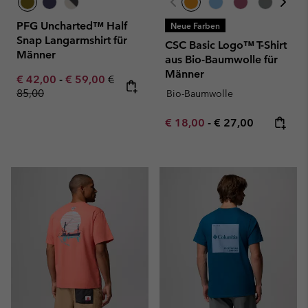
PFG Uncharted™ Half
Neue Farben
Snap Langarmshirt für
CSC Basic Logo™ T-Shirt
Männer
aus Bio-Baumwolle für
Männer
Minimum sale price:
Maximum sale price:
Regular price:
€ 42,00
-
€ 59,00
€
85,00
Bio-Baumwolle
Minimum sale price:
Maximum price:
€ 18,00
-
€ 27,00