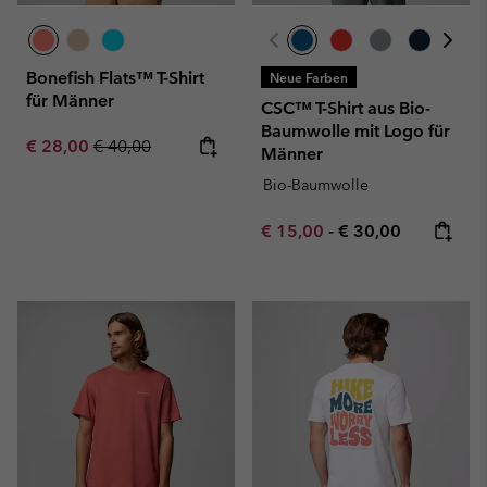
Bonefish Flats™ T-Shirt
Neue Farben
für Männer
CSC™ T-Shirt aus Bio-
Baumwolle mit Logo für
Sale price:
Regular price:
€ 28,00
€ 40,00
Männer
Bio-Baumwolle
Minimum sale price:
Maximum price:
€ 15,00
-
€ 30,00