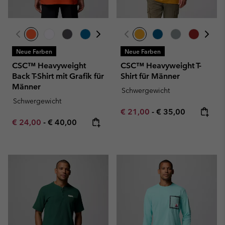
Neue Farben
Neue Farben
CSC™ Heavyweight
CSC™ Heavyweight T-
Back T-Shirt mit Grafik für
Shirt für Männer
Männer
Schwergewicht
Schwergewicht
Minimum sale price:
Maximum price:
€ 21,00
-
€ 35,00
Minimum sale price:
Maximum price:
€ 24,00
-
€ 40,00