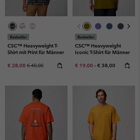
Bestseller
Bestseller
CSC™ Heavyweight T-
CSC™ Heavyweight
Shirt mit Print für Männer
Iconic T-Shirt für Männer
Sale price:
Regular price:
Minimum sale price:
Maximum price:
€ 28,00
€ 40,00
€ 19,00
-
€ 38,00