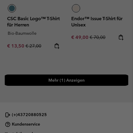
CSC Basic Logo™ T-Shirt
Endor™ Issue T-Shirt für
für Herren
Unisex
Bio-Baumwolle
Sale price:
Regular price:
€ 49,00
€ 70,00
Sale price:
Regular price:
€ 13,50
€ 27,00
Mehr (1) Anzeigen
(+)43720880525
Kundenservice