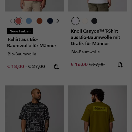
Knoll Canyon™ T-Shirt
Neue Farben
aus Bio-Baumwolle mit
T-Shirt aus Bio-
Grafik für Männer
Baumwolle für Männer
Bio-Baumwolle
Bio-Baumwolle
Sale price:
Regular price:
€ 16,00
€ 27,00
Minimum sale price:
Maximum price:
€ 18,00
-
€ 27,00