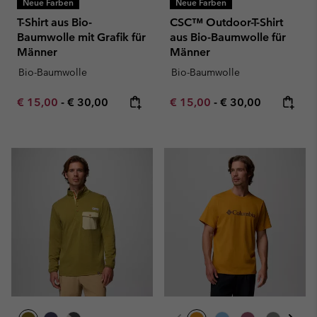
Neue Farben
Neue Farben
T-Shirt aus Bio-
CSC™ Outdoor-T-Shirt
Baumwolle mit Grafik für
aus Bio-Baumwolle für
Männer
Männer
Bio-Baumwolle
Bio-Baumwolle
Minimum sale price:
Maximum price:
Minimum sale price:
Maximum price:
€ 15,00
-
€ 30,00
€ 15,00
-
€ 30,00