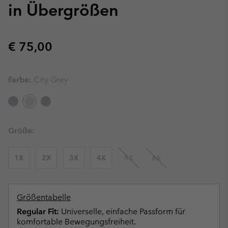
in Übergrößen
Regular price:
€ 75,00
Farbe:
City Grey
Größe:
1X
2X
3X
4X
5X
6X
Größentabelle
Regular Fit:
Universelle, einfache Passform für
komfortable Bewegungsfreiheit.