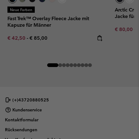
Arctic Cre
Neue Farben
Jacke für
Fast Trek™ Overlay Fleece Jacke mit
Kapuze für Männer
Sale price:
Re
€ 80,00
€ 
Minimum sale price:
Maximum price:
€ 42,50
-
€ 85,00
(+)43720880525
Kundenservice
Kontaktformular
Rücksendungen