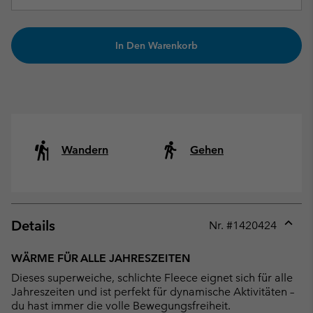
In Den Warenkorb
Wandern
Gehen
Details
Nr. #
1420424
Expan
or
WÄRME FÜR ALLE JAHRESZEITEN
collap
Dieses superweiche, schlichte Fleece eignet sich für alle
sectio
Jahreszeiten und ist perfekt für dynamische Aktivitäten –
du hast immer die volle Bewegungsfreiheit.