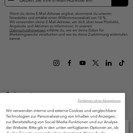
Abonn
Wenn du deine E-Mail-Adresse angibst, abonnierst du unseren
Newsletter und erhältst einen Willkommensrabatt von 10 %.
Wir verwenden deine E-Mail-Adresse, um dich über neue Produkte,
Angebote und Aktionen zu informieren. In unseren
Datenschutzhinweisen
erfährst du, wie wir deine Daten für
Marketingzwecke verarbeiten und wie du deine Zustimmung widerrufen
kannst.
Österreich
Fortfahren ohne Akzeptieren
©
2026
Columbia Sportswear Austria GmbH. Moosfeldstraße 1, 5101
Bergheim, Salzburg Österreich. Alle Rechte vorbehalten.
Wir verwenden interne und externe Cookies und vergleichbare
Technologien zur Personalisierung von Inhalten und Anzeigen,
Nutzungsbedingungen
Allgemeine Verkaufsbedingungen
Garantie
zur Bereitstellung von Social-Media-Funktionen und zur Analyse
Datenschutzerklärung
der Website. Bitte gib in den unten verfügbaren Optionen an, ob