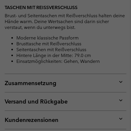
TASCHEN MIT REISSVERSCHLUSS
Brust- und Seitentaschen mit Reißverschluss halten deine
Hände warm. Deine Wertsachen sind darin sicher
verstaut, wenn du unterwegs bist.
Moderne klassische Passform
Brusttasche mit Reißverschluss
Seitentaschen mit Reißverschluss
Hintere Länge in der Mitte: 79.0 cm
Einsatzmöglichkeiten: Gehen, Wandern
Zusammensetzung
Expan
or
collap
Versand und Rückgabe
sectio
Expan
or
collap
Kundenrezensionen
sectio
Expan
or