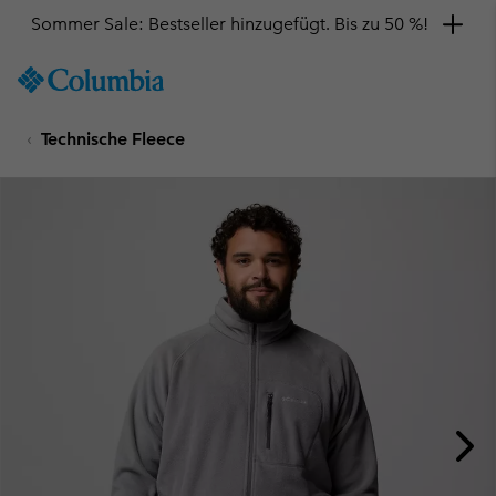
Sommer Sale: Bestseller hinzugefügt. Bis zu 50 %!
SKIP
Columbia
TO
Sportswear
CONTENT
Technische Fleece
SKIP
TO
MAIN
NAV
SKIP
TO
SEARCH