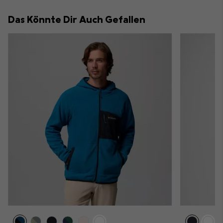
collap
Das Könnte Dir Auch Gefallen
sectio