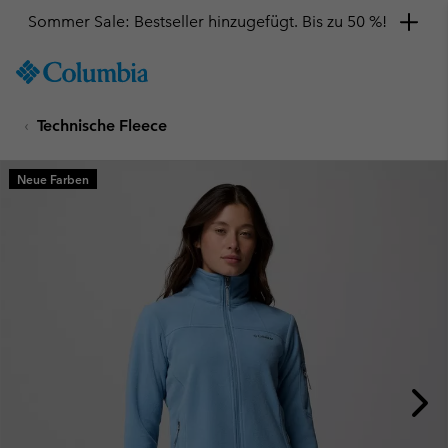
Sommer Sale: Bestseller hinzugefügt. Bis zu 50 %!
SKIP
Columbia
TO
Sportswear
CONTENT
Technische Fleece
SKIP
TO
MAIN
Neue Farben
NAV
SKIP
TO
SEARCH