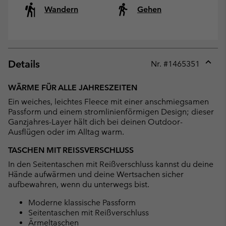
Wandern
Gehen
Details
Nr. #
1465351
Expan
or
WÄRME FÜR ALLE JAHRESZEITEN
collap
Ein weiches, leichtes Fleece mit einer anschmiegsamen
sectio
Passform und einem stromlinienförmigen Design; dieser
Ganzjahres-Layer hält dich bei deinen Outdoor-
Ausflügen oder im Alltag warm.
TASCHEN MIT REISSVERSCHLUSS
In den Seitentaschen mit Reißverschluss kannst du deine
Hände aufwärmen und deine Wertsachen sicher
aufbewahren, wenn du unterwegs bist.
Moderne klassische Passform
Seitentaschen mit Reißverschluss
Ärmeltaschen