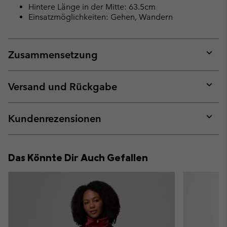
Hintere Länge in der Mitte: 63.5cm
Einsatzmöglichkeiten: Gehen, Wandern
Zusammensetzung
Expan
or
collap
Versand und Rückgabe
sectio
Expan
or
collap
Kundenrezensionen
sectio
Expan
or
collap
Das Könnte Dir Auch Gefallen
sectio