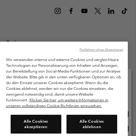
Österreich
Fortfahren ohne Akzeptieren
©
2026
Columbia Sportswear Austria GmbH. Moosfeldstraße 1, 5101
Bergheim, Salzburg Österreich. Alle Rechte vorbehalten.
Wir verwenden interne und externe Cookies und vergleichbare
Technologien zur Personalisierung von Inhalten und Anzeigen,
Nutzungsbedingungen
Allgemeine Verkaufsbedingungen
Garantie
zur Bereitstellung von Social-Media-Funktionen und zur Analyse
Datenschutzerklärung
der Website. Bitte gib in den unten verfügbaren Optionen an, ob
du den Einsatz unserer Cookies akzeptierst. Wenn du die
Bestimmungen und Bedingungen des Mitglieder Programms
Cookies ablehnst, werden wir nur die Cookies einsetzen, die
Bitte wählen Sie Ihr Lieferland und Ihre Sprache
zwingend notwendig sind, damit unsere Website
Nutzungsbedingungen Für Nutzergenerierte Inhalte
Impressum
Online-Einkauf verfügbar
funktioniert.
Klicken Sie hier, um weitere Informationen in
Cookies
unseren vollständigen Cookie-Richtlinien einzusehen.
Online
United States
Einkau
Kundenservice: Mo- Fr. 9:00 - 13:00 & 14:00- 18:00 Uhr
Alle Cookies
Alle Cookies
(+)43720880525
verfü
akzeptieren
ablehnen
Online
Österreich
Einkau