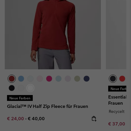
Neue Farbe
Essential 
Neue Farben
Frauen
Glacial™ IV Half Zip Fleece für Frauen
Recycelt
Minimum sale price:
Maximum price:
€ 24,00
-
€ 40,00
Minimum sa
€ 37,00
-