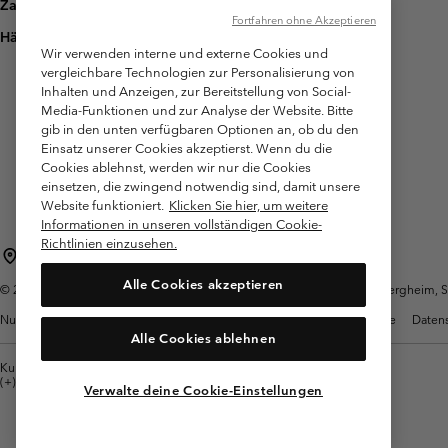
Zahlung
Fortfahren ohne Akzeptieren
Häufig gestellte Fragen
Wir verwenden interne und externe Cookies und
vergleichbare Technologien zur Personalisierung von
Inhalten und Anzeigen, zur Bereitstellung von Social-
Media-Funktionen und zur Analyse der Website. Bitte
gib in den unten verfügbaren Optionen an, ob du den
Einsatz unserer Cookies akzeptierst. Wenn du die
Cookies ablehnst, werden wir nur die Cookies
einsetzen, die zwingend notwendig sind, damit unsere
Website funktioniert.
Klicken Sie hier, um weitere
Informationen in unseren vollständigen Cookie-
Richtlinien einzusehen.
Österreich
Alle Cookies akzeptieren
©
2026
Columbia Sportswear Austria GmbH. Moosfeldstraße 1, 5101 Bergheim, Sal
Nutzungsbedingungen
Allgemeine Verkaufsbedingungen
Garantie
Datens
Alle Cookies ablehnen
Kundenservice: Mo- Fr. 9:00 - 13:00 & 14:00- 18:00 Uhr
(+)43720880525
Verwalte deine Cookie-Einstellungen