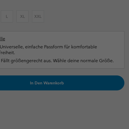
terhandschuhe
er Handschuhe
Guide Für Wasserdichte Artikel
Guide Für Wasserdichte Artikel
L
XL
XXL
ng in
en-Produkte
ßen
lle
ner-Produkte
Universelle, einfache Passform für komfortable
eiheit.
Fällt größengerecht aus. Wähle deine normale Größe.
In Den Warenkorb