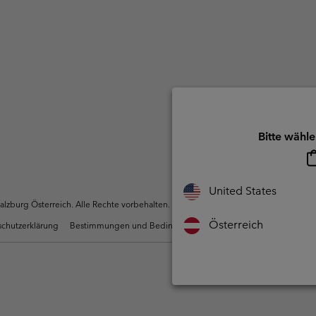
Bitte wähle
United States
zburg Österreich. Alle Rechte vorbehalten.
Österreich
chutzerklärung
Bestimmungen und Bedingungen des Mitglieder Programms