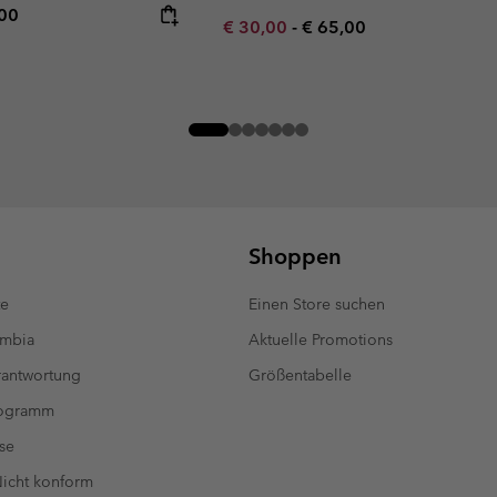
rice:
mum price:
,00
Minimum sale price:
Maximum price:
€ 30,00
-
€ 65,00
Shoppen
te
Einen Store suchen
umbia
Aktuelle Promotions
antwortung
Größentabelle
rogramm
se
 Nicht konform