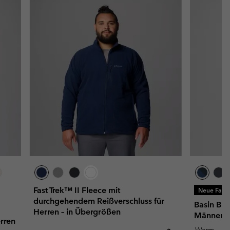
Fast Trek™ II Fleece mit
Neue Farb
durchgehendem Reißverschluss für
Basin But
Herren – in Übergrößen
Männer
erren
Warm