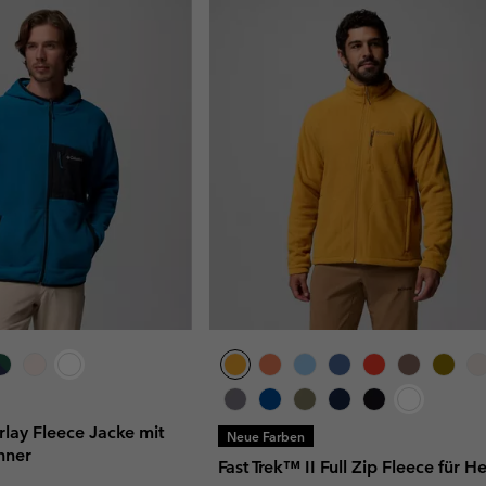
rlay Fleece Jacke mit
Neue Farben
nner
Fast Trek™ II Full Zip Fleece für H