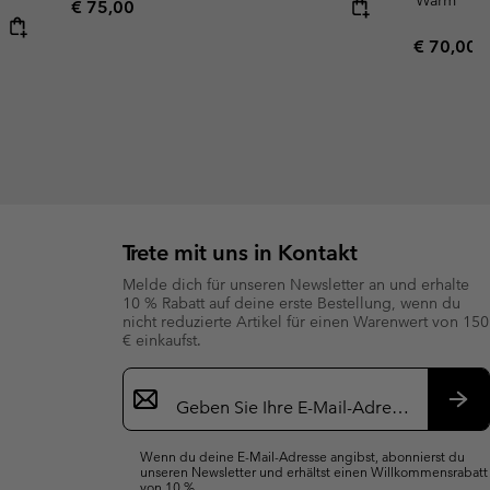
Regular price:
€ 75,00
Regular p
€ 70,00
Trete mit uns in Kontakt
Melde dich für unseren Newsletter an und erhalte
10 % Rabatt auf deine erste Bestellung, wenn du
nicht reduzierte Artikel für einen Warenwert von 150
€ einkaufst.
Newsletter-
Anmeldung
Abo
Wenn du deine E-Mail-Adresse angibst, abonnierst du
unseren Newsletter und erhältst einen Willkommensrabatt
von 10 %.