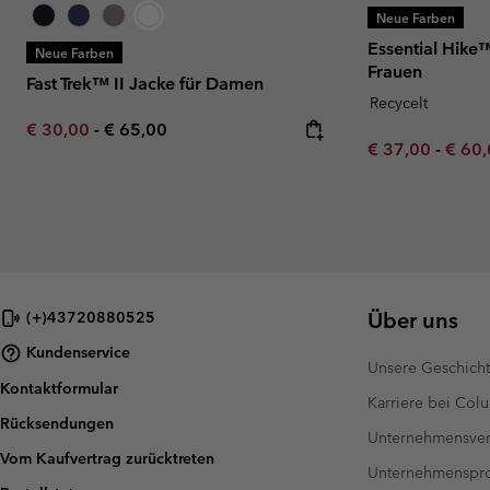
Neue Farben
Essential Hike™
Neue Farben
Frauen
Fast Trek™ II Jacke für Damen
Recycelt
Minimum sale price:
Maximum price:
€ 30,00
-
€ 65,00
Minimum sale p
Maxim
€ 37,00
-
€ 60
Über uns
(+)43720880525
Kundenservice
Unsere Geschich
Kontaktformular
Karriere bei Col
Rücksendungen
Unternehmensver
Vom Kaufvertrag zurücktreten
Unternehmensp