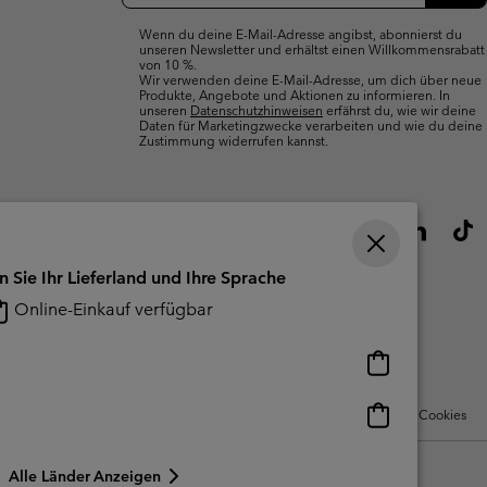
Abo
Wenn du deine E-Mail-Adresse angibst, abonnierst du
unseren Newsletter und erhältst einen Willkommensrabatt
von 10 %.
Wir verwenden deine E-Mail-Adresse, um dich über neue
Produkte, Angebote und Aktionen zu informieren. In
unseren
Datenschutzhinweisen
erfährst du, wie wir deine
Daten für Marketingzwecke verarbeiten und wie du deine
Zustimmung widerrufen kannst.
n Sie Ihr Lieferland und Ihre Sprache
Online-Einkauf verfügbar
Online-
Einkauf
verfügbar
Online-
Nutzungsbedingungen Für Nutzergenerierte Inhalte
Impressum
Cookies
Einkauf
verfügbar
Alle Länder Anzeigen