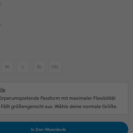
r price:
0
terhandschuhe
er Handschuhe
Guide Für Wasserdichte Artikel
Guide Für Wasserdichte Artikel
ng in
en-Produkte
r price:
0
ßen
ner-Produkte
M
L
XL
XXL
lle
rperumspielende Passform mit maximaler Flexibilität
Fällt größengerecht aus. Wähle deine normale Größe.
In Den Warenkorb