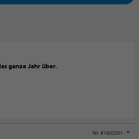
as ganze Jahr über.
Nr. #
1802201
Expan