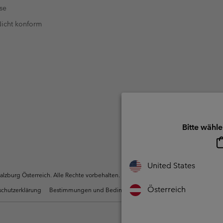
se
 Nicht konform
Bitte wähle
United States
zburg Österreich. Alle Rechte vorbehalten.
Österreich
chutzerklärung
Bestimmungen und Bedingungen des Mitglieder Programms