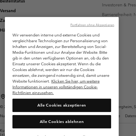
Bestellstatus
Investoren & Pres
Versand
Barrierefreiheit:
Zahlung
Fortfahren ohne Akzeptieren
Häufig gestellte Fragen
Wir verwenden interne und externe Cookies und
vergleichbare Technologien zur Personalisierung von
Inhalten und Anzeigen, zur Bereitstellung von Social-
Media-Funktionen und zur Analyse der Website. Bitte
gib in den unten verfügbaren Optionen an, ob du den
Einsatz unserer Cookies akzeptierst. Wenn du die
Cookies ablehnst, werden wir nur die Cookies
einsetzen, die zwingend notwendig sind, damit unsere
Website funktioniert.
Klicken Sie hier, um weitere
Informationen in unseren vollständigen Cookie-
Richtlinien einzusehen.
Österreich
Alle Cookies akzeptieren
©
2026
Columbia Sportswear Austria GmbH. Moosfeldstraße 1, 5101 Bergheim, Sal
Nutzungsbedingungen
Allgemeine Verkaufsbedingungen
Garantie
Datens
Alle Cookies ablehnen
Kundenservice: Mo- Fr. 9:00 - 13:00 & 14:00- 18:00 Uhr
(+)43720880525