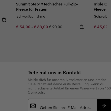
Summit Step™ techisches Full-Zip-
Triple Ca
Fleece für Frauen
Fleece Ja
Schweißaufnahme
Schweißa
Minimum sale price:
Maximum sale price:
Regular price:
Minimum s
€ 54,00
-
€ 63,00
€ 90,00
€ 45,00
Trete mit uns in Kontakt
Melde dich für unseren Newsletter an und erhalte
10 % Rabatt auf deine erste Bestellung, wenn du
nicht reduzierte Artikel für einen Warenwert von 150
€ einkaufst.
Newsletter-
Anmeldung