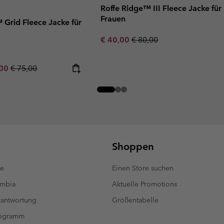
Roffe Ridge™ III Fleece Jacke für
Frauen
 Grid Fleece Jacke für
Sale price:
Regular price:
€ 40,00
€ 80,00
rice:
um sale price:
Regular price:
,00
€ 75,00
Shoppen
te
Einen Store suchen
umbia
Aktuelle Promotions
antwortung
Größentabelle
rogramm