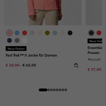
Neue Farbe
Essential 
Neue Farben
Frauen
Fast Trek™ II Jacke für Damen
Recycelt
Minimum sale price:
Maximum price:
€ 30,00
-
€ 65,00
Minimum sa
€ 37,00
-