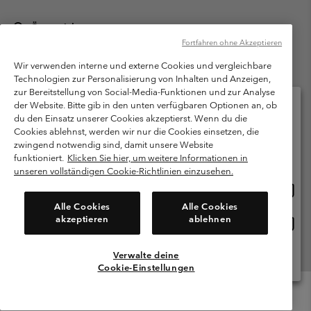
Österreich
Fortfahren ohne Akzeptieren
©
2026
Columbia Sportswear Austria GmbH. Moosfeldstraße 1, 5101
Bergheim, Salzburg Österreich. Alle Rechte vorbehalten.
Wir verwenden interne und externe Cookies und vergleichbare
Technologien zur Personalisierung von Inhalten und Anzeigen,
Nutzungsbedingungen
Allgemeine Verkaufsbedingungen
Garantie
zur Bereitstellung von Social-Media-Funktionen und zur Analyse
Datenschutzerklärung
der Website. Bitte gib in den unten verfügbaren Optionen an, ob
du den Einsatz unserer Cookies akzeptierst. Wenn du die
Bestimmungen und Bedingungen des Mitglieder Programms
Cookies ablehnst, werden wir nur die Cookies einsetzen, die
Bitte wählen Sie Ihr Lieferland und Ihre Sprache
zwingend notwendig sind, damit unsere Website
Nutzungsbedingungen Für Nutzergenerierte Inhalte
Impressum
Online-Einkauf verfügbar
funktioniert.
Klicken Sie hier, um weitere Informationen in
Cookies
unseren vollständigen Cookie-Richtlinien einzusehen.
Online
United States
Einkau
Kundenservice: Mo- Fr. 9:00 - 13:00 & 14:00- 18:00 Uhr
Alle Cookies
Alle Cookies
(+)43720880525
verfü
akzeptieren
ablehnen
Online
Österreich
Einkau
verfü
Verwalte deine
Alle Länder Anzeigen
Cookie-Einstellungen
Menu
Suche
Anmelden
Mini