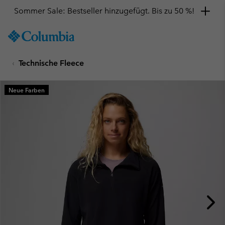
Sommer Sale: Bestseller hinzugefügt. Bis zu 50 %!
SKIP
Columbia
TO
Sportswear
CONTENT
Technische Fleece
SKIP
TO
MAIN
Neue Farben
NAV
SKIP
TO
SEARCH