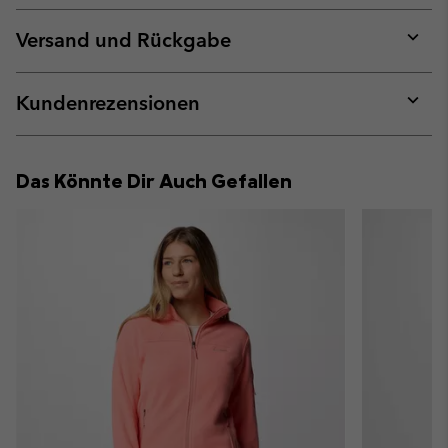
or
collap
Versand und Rückgabe
sectio
Expan
or
collap
Kundenrezensionen
sectio
Expan
or
collap
Das Könnte Dir Auch Gefallen
sectio