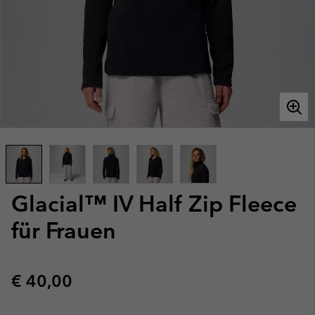
Glacial™ IV Half Zip Fleece
für Frauen
Regular price:
€ 40,00