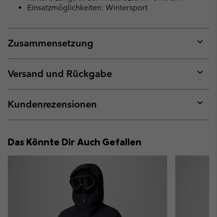
Einsatzmöglichkeiten: Wintersport
Zusammensetzung
Expan
or
collap
Versand und Rückgabe
sectio
Expan
or
collap
Kundenrezensionen
sectio
Expan
or
collap
Das Könnte Dir Auch Gefallen
sectio