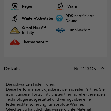
Regen
Warm
RDS-zertifizierte
Winter-Aktivitäten
Daune
Omni-Heat™
Omni-Tech™
Infinity
Thermarator™
Details
Nr. #
2134761
Expan
or
collap
Die schwarzen Pisten rufen!
sectio
Diese Performance-Skijacke ist dein idealer Partner. Sie
ist mit unserer fortschrittlichsten thermoreflektierenden
Technologie ausgestattet und verfügt über eine
federleichte Isolierung für absolute Wärme.
Gleichzeitig hält dich das wasserdichte Material