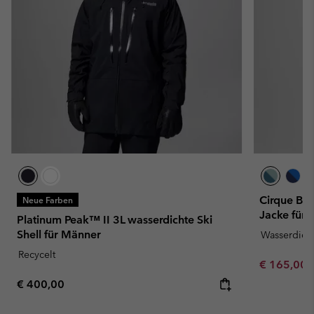
Cirque Bow
Neue Farben
Jacke für
Platinum Peak™ II 3L wasserdichte Ski
Shell für Männer
Wasserdich
Recycelt
Sale price:
€ 165,00
Regular price:
€ 400,00