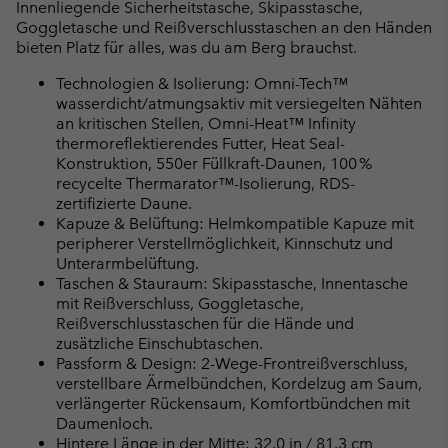
Innenliegende Sicherheitstasche, Skipasstasche,
Goggletasche und Reißverschlusstaschen an den Händen
bieten Platz für alles, was du am Berg brauchst.
Technologien & Isolierung: Omni-Tech™
wasserdicht/atmungsaktiv mit versiegelten Nähten
an kritischen Stellen, Omni-Heat™ Infinity
thermoreflektierendes Futter, Heat Seal-
Konstruktion, 550er Füllkraft-Daunen, 100 %
recycelte Thermarator™-Isolierung, RDS-
zertifizierte Daune.
Kapuze & Belüftung: Helmkompatible Kapuze mit
peripherer Verstellmöglichkeit, Kinnschutz und
Unterarmbelüftung.
Taschen & Stauraum: Skipasstasche, Innentasche
mit Reißverschluss, Goggletasche,
Reißverschlusstaschen für die Hände und
zusätzliche Einschubtaschen.
Passform & Design: 2-Wege-Frontreißverschluss,
verstellbare Ärmelbündchen, Kordelzug am Saum,
verlängerter Rückensaum, Komfortbündchen mit
Daumenloch.
Hintere Länge in der Mitte: 32.0 in / 81.3 cm