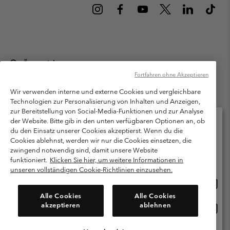
Österreich
Fortfahren ohne Akzeptieren
©
2026
Columbia Sportswear Austria GmbH. Moosfeldstraße 1, 5101
Bergheim, Salzburg Österreich. Alle Rechte vorbehalten.
Wir verwenden interne und externe Cookies und vergleichbare
Technologien zur Personalisierung von Inhalten und Anzeigen,
Nutzungsbedingungen
Allgemeine Verkaufsbedingungen
Garantie
zur Bereitstellung von Social-Media-Funktionen und zur Analyse
Datenschutzerklärung
der Website. Bitte gib in den unten verfügbaren Optionen an, ob
du den Einsatz unserer Cookies akzeptierst. Wenn du die
Bestimmungen und Bedingungen des Mitglieder Programms
Cookies ablehnst, werden wir nur die Cookies einsetzen, die
Bitte wählen Sie Ihr Lieferland und Ihre Sprache
zwingend notwendig sind, damit unsere Website
Nutzungsbedingungen Für Nutzergenerierte Inhalte
Impressum
Online-Einkauf verfügbar
funktioniert.
Klicken Sie hier, um weitere Informationen in
Cookies
unseren vollständigen Cookie-Richtlinien einzusehen.
Online
United States
Einkau
Kundenservice: Mo- Fr. 9:00 - 13:00 & 14:00- 18:00 Uhr
Alle Cookies
Alle Cookies
(+)43720880525
verfü
akzeptieren
ablehnen
Online
Österreich
Einkau
verfü