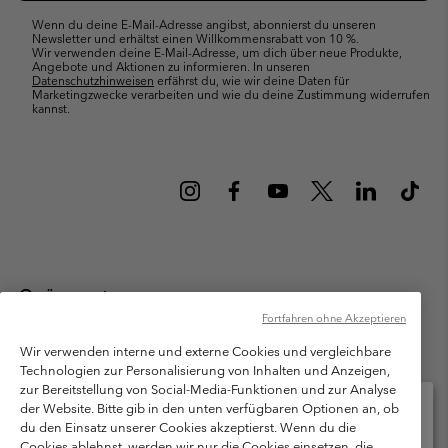
Wenn du deine E-Mail-Adresse angibst, abonnierst du unseren
Newsletter und erhältst einen Willkommensrabatt von 10 %.
Wir verwenden deine E-Mail-Adresse, um dich über neue Produkte,
Angebote und Aktionen zu informieren. In unseren
Datenschutzhinweisen
erfährst du, wie wir deine Daten für
Marketingzwecke verarbeiten und wie du deine Zustimmung widerrufen
kannst.
Österreich
Fortfahren ohne Akzeptieren
©
2026
Columbia Sportswear Austria GmbH. Moosfeldstraße 1, 5101
Bergheim, Salzburg Österreich. Alle Rechte vorbehalten.
Wir verwenden interne und externe Cookies und vergleichbare
Technologien zur Personalisierung von Inhalten und Anzeigen,
Nutzungsbedingungen
Allgemeine Verkaufsbedingungen
Garantie
zur Bereitstellung von Social-Media-Funktionen und zur Analyse
Datenschutzerklärung
der Website. Bitte gib in den unten verfügbaren Optionen an, ob
du den Einsatz unserer Cookies akzeptierst. Wenn du die
Bestimmungen und Bedingungen des Mitglieder Programms
Cookies ablehnst, werden wir nur die Cookies einsetzen, die