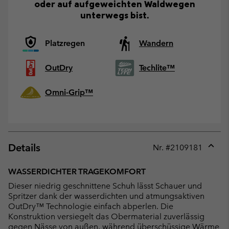
oder auf aufgeweichten Waldwegen
unterwegs bist.
Platzregen
Wandern
OutDry
Techlite™
Omni-Grip™
Details
Nr. #
2109181
Expan
or
WASSERDICHTER TRAGEKOMFORT
collap
Dieser niedrig geschnittene Schuh lässt Schauer und
sectio
Spritzer dank der wasserdichten und atmungsaktiven
OutDry™ Technologie einfach abperlen. Die
Konstruktion versiegelt das Obermaterial zuverlässig
gegen Nässe von außen, während überschüssige Wärme