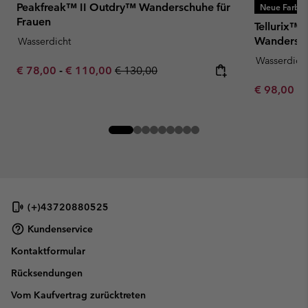
Peakfreak™ II Outdry™ Wanderschuhe für
Neue Farbe
Frauen
Tellurix™
Wandersch
Wasserdicht
Wasserdich
Minimum sale price:
Maximum sale price:
Regular price:
€ 78,00
-
€ 110,00
€ 130,00
Minimum sa
€ 98,00
-
(+)43720880525
Kundenservice
Kontaktformular
Rücksendungen
Vom Kaufvertrag zurücktreten