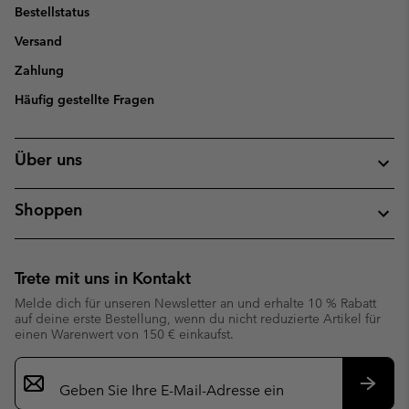
Bestellstatus
Versand
Zahlung
Häufig gestellte Fragen
Über uns
Shoppen
Trete mit uns in Kontakt
Melde dich für unseren Newsletter an und erhalte 10 % Rabatt
auf deine erste Bestellung, wenn du nicht reduzierte Artikel für
einen Warenwert von 150 € einkaufst.
Newsletter-
Anmeldung
Abonn