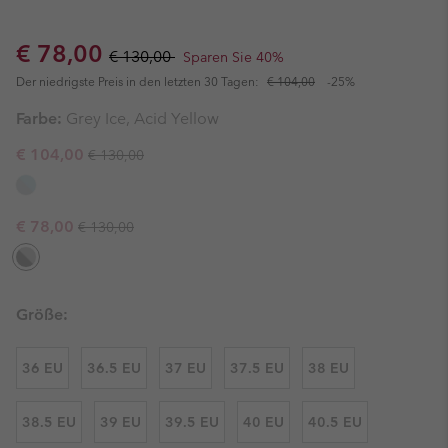
Sale price:
Regular price:
€ 78,00
€ 130,00
Sparen Sie 40%
Der niedrigste Preis in den letzten 30 Tagen:
€ 104,00
-25%
Farbe:
Grey Ice, Acid Yellow
Regular price:
Sale price:
€ 104,00
€ 130,00
Regular price:
Sale price:
€ 78,00
€ 130,00
Größe:
36 EU
36.5 EU
37 EU
37.5 EU
38 EU
38.5 EU
39 EU
39.5 EU
40 EU
40.5 EU