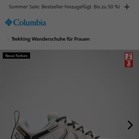
Sommer Sale: Bestseller hinzugefügt. Bis zu 50 %!
SKIP
Columbia
TO
Sportswear
CONTENT
Trekking Wanderschuhe für Frauen
SKIP
TO
MAIN
Neue Farben
NAV
SKIP
TO
SEARCH