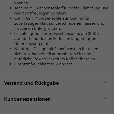
können.
Techlite™ Zwischensohle für leichte Dämpfung und
reaktionsfreudigen Komfort.
Omni-Grip™ Außensohle aus Gummi für
zuverlässigen Halt auf verschiedenen nassen und
trockenen Untergründen.
Leichte, gepolsterte Zwischensohle, die Stöße
abfedert und deinen Füßen an langen Tagen
Unterstützung gibt.
Niedriges Design mit Schnürsenkeln für einen
sicheren, individuell anpassbaren Sitz und
natürliche Beweglichkeit im Knöchelbereich.
Einsatzmöglichkeiten: Wandern
Versand und Rückgabe
Expan
or
collap
Kundenrezensionen
sectio
Expan
or
collap