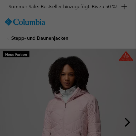
Sommer Sale: Bestseller hinzugefügt. Bis zu 50 %!
SKIP
Columbia
TO
Sportswear
CONTENT
Stepp- und Daunenjacken
SKIP
TO
MAIN
Neue Farben
NAV
SKIP
TO
SEARCH