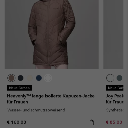
Neue Farben
Neue Farbe
Heavenly™ lange isolierte Kapuzen-Jacke
Joy Peak™ 
für Frauen
für Frauen
Wasser- und schmutzabweisend
Synthetisc
Regular price:
Minimum sa
€ 160,00
€ 85,00
-