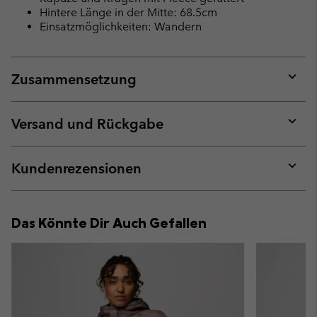
Hintere Länge in der Mitte: 68.5cm
Einsatzmöglichkeiten: Wandern
Zusammensetzung
Expan
or
collap
Versand und Rückgabe
sectio
Expan
or
collap
Kundenrezensionen
sectio
Expan
or
collap
Das Könnte Dir Auch Gefallen
sectio