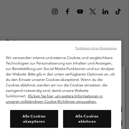
Österreich
Fortfahren ohne Akzeptieren
©
2026
Columbia Sportswear Austria GmbH. Moosfeldstraße 1, 5101
Bergheim, Salzburg Österreich. Alle Rechte vorbehalten.
Wir verwenden interne und externe Cookies und vergleichbare
Technologien zur Personalisierung von Inhalten und Anzeigen,
Nutzungsbedingungen
Allgemeine Verkaufsbedingungen
Garantie
zur Bereitstellung von Social-Media-Funktionen und zur Analyse
Datenschutzerklärung
der Website. Bitte gib in den unten verfügbaren Optionen an, ob
du den Einsatz unserer Cookies akzeptierst. Wenn du die
Bestimmungen und Bedingungen des Mitglieder Programms
Cookies ablehnst, werden wir nur die Cookies einsetzen, die
Bitte wählen Sie Ihr Lieferland und Ihre Sprache
zwingend notwendig sind, damit unsere Website
Nutzungsbedingungen Für Nutzergenerierte Inhalte
Impressum
Online-Einkauf verfügbar
funktioniert.
Klicken Sie hier, um weitere Informationen in
Cookies
unseren vollständigen Cookie-Richtlinien einzusehen.
Online
United States
Einkau
Kundenservice: Mo- Fr. 9:00 - 13:00 & 14:00- 18:00 Uhr
Alle Cookies
Alle Cookies
(+)43720880525
verfü
akzeptieren
ablehnen
Online
Österreich
Einkau