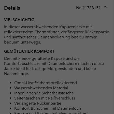
Details
Nr. #
1738151
Expan
or
VIELSCHICHTIG
collap
In dieser wasserabweisenden Kapuzenjacke mit
sectio
reflektierendem Thermofutter, verlängerter Rückenpartie
und synthetischer Daunenisolierung bist du immer
bequem unterwegs.
GEMÜTLICHER KOMFORT
Die mit Fleece gefütterte Kapuze und die
Komfortabschlüsse mit Daumenlöchern machen diese
Jacke ideal für frostige Morgenstunden und kühle
Nachmittage.
Omni-Heat™ thermoreflektierend
Wasserabweisendes Material
Innenliegende Sicherheitstasche
Seitentaschen mit Reißverschluss
Verlängerte Rückenpartie
Komfort-Bündchen mit Daumenloch
Kapuze und Kragen mit Fleece gefüttert