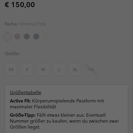
Regular price:
€ 150,00
Farbe:
Mineral Pink
Größe:
XS
S
M
L
XL
XXL
Größentabelle
Active Fit:
Körperumspielende Passform mit
maximaler Flexibilität
Größe-Tipp:
Fällt etwas kleiner aus. Eventuell
Nummer größer zu kaufen, wenn du zwischen zwei
Größen liegst.