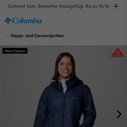
Sommer Sale: Bestseller hinzugefügt. Bis zu 50 %!
SKIP
Columbia
TO
Sportswear
CONTENT
Stepp- und Daunenjacken
SKIP
TO
MAIN
Neue Farben
NAV
SKIP
TO
SEARCH