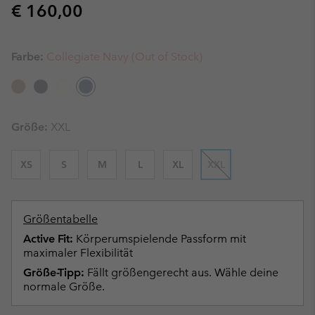
Regular price:
€ 160,00
Farbe:
Collegiate Navy (Out of Stock)
Größe:
XXL
XS
S
M
L
XL
XXL
Größentabelle
Active Fit:
Körperumspielende Passform mit
maximaler Flexibilität
Größe-Tipp:
Fällt größengerecht aus. Wähle deine
normale Größe.