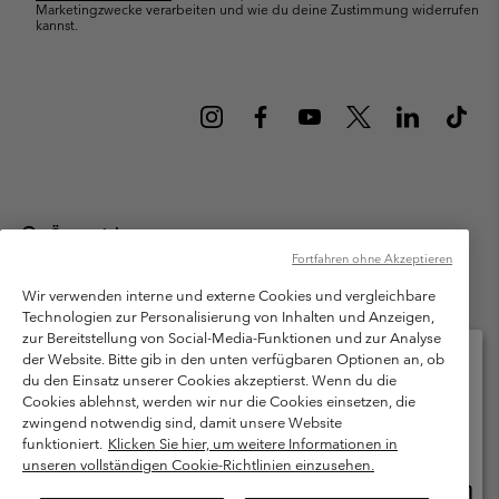
Marketingzwecke verarbeiten und wie du deine Zustimmung widerrufen
kannst.
Österreich
Fortfahren ohne Akzeptieren
©
2026
Columbia Sportswear Austria GmbH. Moosfeldstraße 1, 5101
Bergheim, Salzburg Österreich. Alle Rechte vorbehalten.
Wir verwenden interne und externe Cookies und vergleichbare
Technologien zur Personalisierung von Inhalten und Anzeigen,
Nutzungsbedingungen
Allgemeine Verkaufsbedingungen
Garantie
zur Bereitstellung von Social-Media-Funktionen und zur Analyse
Datenschutzerklärung
der Website. Bitte gib in den unten verfügbaren Optionen an, ob
du den Einsatz unserer Cookies akzeptierst. Wenn du die
Bestimmungen und Bedingungen des Mitglieder Programms
Cookies ablehnst, werden wir nur die Cookies einsetzen, die
Bitte wählen Sie Ihr Lieferland und Ihre Sprache
zwingend notwendig sind, damit unsere Website
Nutzungsbedingungen Für Nutzergenerierte Inhalte
Impressum
Online-Einkauf verfügbar
funktioniert.
Klicken Sie hier, um weitere Informationen in
Cookies
unseren vollständigen Cookie-Richtlinien einzusehen.
Online
United States