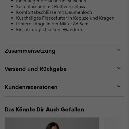
Innenliegende Sicherheitstaschen
Seitentaschen mit Reißverschluss
Komfortabschlüsse mit Daumenloch
Kuscheliges Fleecefutter in Kapuze und Kragen
Hintere Länge in der Mitte: 86.5cm
Einsatzmöglichkeiten: Wandern
Zusammensetzung
Expan
or
collap
Versand und Rückgabe
sectio
Expan
or
collap
Kundenrezensionen
sectio
Expan
or
collap
Das Könnte Dir Auch Gefallen
sectio