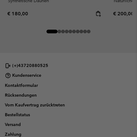
Synthetische Daunen
Natürliche
Regular price:
Regular pr
€ 180,00
€ 200,00
(+)43720880525
Kundenservice
Kontaktformular
Rücksendungen
Vom Kaufvertrag zurücktreten
Bestellstatus
Versand
Zahlung