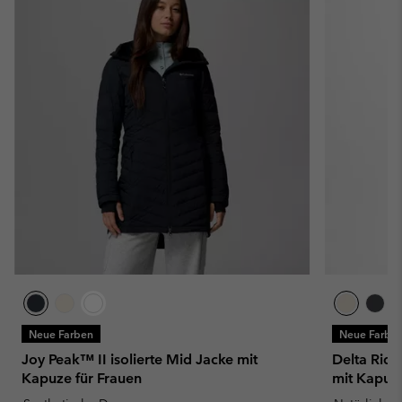
Neue Farben
Neue Farbe
Joy Peak™ II isolierte Mid Jacke mit
Delta Ridg
Kapuze für Frauen
mit Kapuze