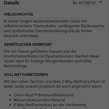
Details
Nr. #
1738161
Expan
or
VIELSCHICHTIG
collap
In dieser langen wasserabweisenden Jacke mit
sectio
reflektierendem Thermofutter, verlängerter Rückenpartie
und synthetischer Daunenisolierung bist du immer
bequem unterwegs.
GEMÜTLICHER KOMFORT
Die mit Fleece gefütterte Kapuze und die
Komfortabschlüsse mit Daumenlöchern machen diese
Jacke ideal für frostige Morgenstunden und kühle
Nachmittage.
VOLL MIT FUNKTIONEN
Mit den vielen Taschen und dem 2-Way-Reißverschluss ist
diese Jacke sowohl praktisch als auch angenehm warm.
Omni-Heat™ thermoreflektierend
Wasserabweisendes Material
2-Way-Reißverschluss an der Vorderseite