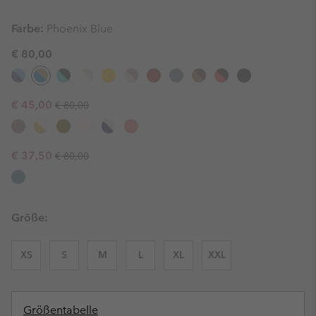
Farbe:
Phoenix Blue
€ 80,00
Regular price:
Sale price:
€ 45,00
€ 80,00
Regular price:
Sale price:
€ 37,50
€ 80,00
Größe:
XS
S
M
L
XL
XXL
Größentabelle