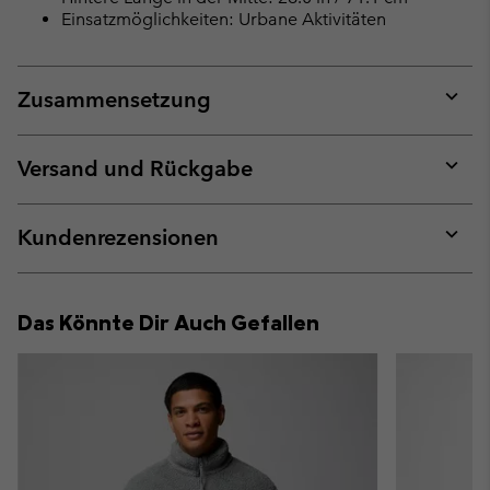
Einsatzmöglichkeiten: Urbane Aktivitäten
Zusammensetzung
Expan
or
collap
Versand und Rückgabe
sectio
Expan
or
collap
Kundenrezensionen
sectio
Expan
or
collap
Das Könnte Dir Auch Gefallen
sectio