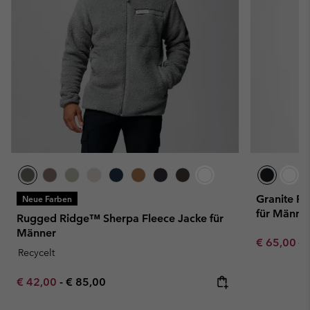
Granite Po
Neue Farben
für Männe
Rugged Ridge™ Sherpa Fleece Jacke für
Männer
Sale price:
Re
€ 65,00
€ 
Recycelt
Minimum sale price:
Maximum price:
€ 42,00
-
€ 85,00