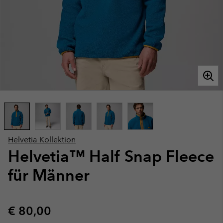
Helvetia Kollektion
Helvetia™ Half Snap Fleece
für Männer
Regular price:
€ 80,00