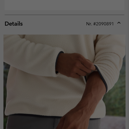
Details
Nr. #
2090891
Expan
or
collap
sectio