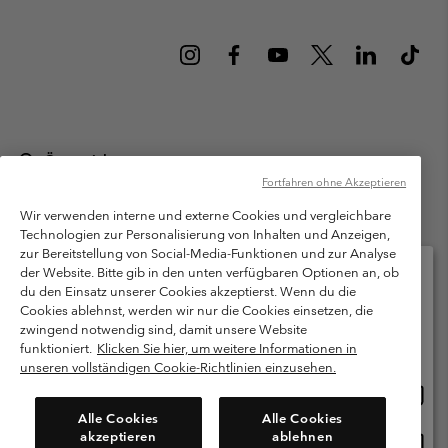
Österreich
Fortfahren ohne Akzeptieren
©
2026
Columbia Sportswear Austria GmbH. Moosfeldstraße 1, 5101
Bergheim, Salzburg Österreich. Alle Rechte vorbehalten.
Wir verwenden interne und externe Cookies und vergleichbare
Technologien zur Personalisierung von Inhalten und Anzeigen,
Nutzungsbedingungen
Allgemeine Verkaufsbedingungen
Garantie
zur Bereitstellung von Social-Media-Funktionen und zur Analyse
Datenschutzerklärung
der Website. Bitte gib in den unten verfügbaren Optionen an, ob
du den Einsatz unserer Cookies akzeptierst. Wenn du die
Bestimmungen und Bedingungen des Mitglieder Programms
Cookies ablehnst, werden wir nur die Cookies einsetzen, die
Bitte wählen Sie Ihr Lieferland und Ihre Sprache
zwingend notwendig sind, damit unsere Website
Nutzungsbedingungen Für Nutzergenerierte Inhalte
Impressum
Online-Einkauf verfügbar
funktioniert.
Klicken Sie hier, um weitere Informationen in
Cookies
unseren vollständigen Cookie-Richtlinien einzusehen.
Online
United States
Einkau
Kundenservice: Mo- Fr. 9:00 - 13:00 & 14:00- 18:00 Uhr
Alle Cookies
Alle Cookies
(+)43720880525
verfü
akzeptieren
ablehnen
Online
Österreich