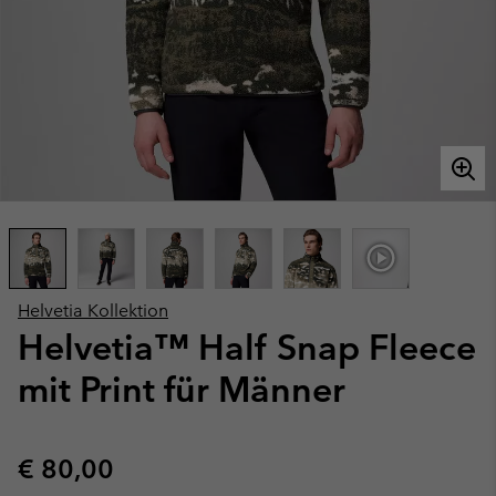
Helvetia Kollektion
Helvetia™ Half Snap Fleece
mit Print für Männer
Regular price:
€ 80,00