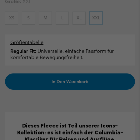
Größe:
XXL
XS
S
M
L
XL
XXL
Größentabelle
Regular Fit:
Universelle, einfache Passform für
komfortable Bewegungsfreiheit.
In Den Warenkorb
Dieses Fleece ist Teil unserer Icons-
Kollektion: es ist einfach der Columbia-
Klassiker für Reisen und Ausflüge.