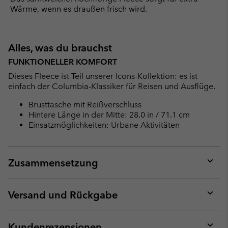
Wärme, wenn es draußen frisch wird.
Alles, was du brauchst
FUNKTIONELLER KOMFORT
Dieses Fleece ist Teil unserer Icons-Kollektion: es ist
einfach der Columbia-Klassiker für Reisen und Ausflüge.
Brusttasche mit Reißverschluss
Hintere Länge in der Mitte: 28.0 in / 71.1 cm
Einsatzmöglichkeiten: Urbane Aktivitäten
Zusammensetzung
Expan
or
collap
Versand und Rückgabe
sectio
Expan
or
collap
Kundenrezensionen