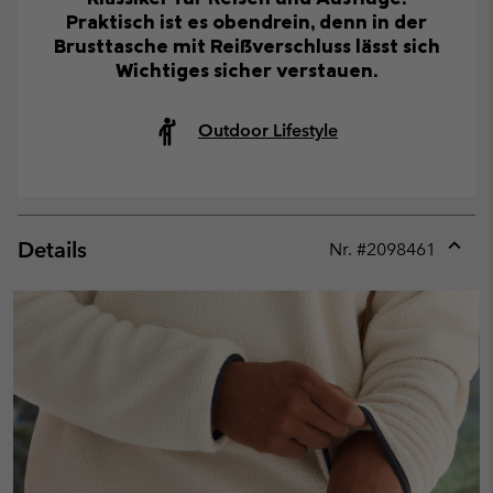
Praktisch ist es obendrein, denn in der
Brusttasche mit Reißverschluss lässt sich
Wichtiges sicher verstauen.
Outdoor Lifestyle
Details
Nr. #
2098461
Expan
or
collap
sectio