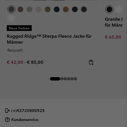
Granite Po
für Männe
Neue Farben
Rugged Ridge™ Sherpa Fleece Jacke für
Sale price:
Re
€ 65,00
€ 
Männer
Recycelt
Minimum sale price:
Maximum price:
€ 42,00
-
€ 85,00
(+)43720880525
Kundenservice