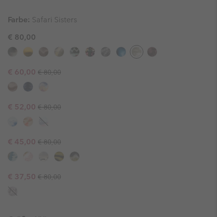
Farbe:
Safari Sisters
€ 80,00
Regular price:
Sale price:
€ 60,00
€ 80,00
Regular price:
Sale price:
€ 52,00
€ 80,00
Regular price:
Sale price:
€ 45,00
€ 80,00
Regular price:
Sale price:
€ 37,50
€ 80,00