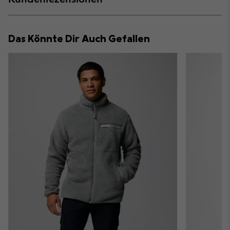
sectio
Expan
or
collap
Das Könnte Dir Auch Gefallen
sectio