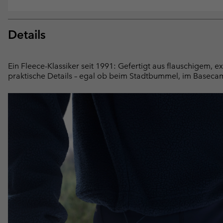
Details
Ein Fleece-Klassiker seit 1991: Gefertigt aus flauschigem, 
praktische Details – egal ob beim Stadtbummel, im Baseca