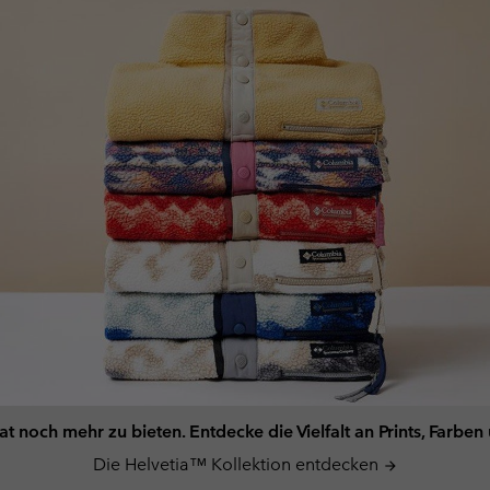
t noch mehr zu bieten. Entdecke die Vielfalt an Prints, Farbe
Die Helvetia™ Kollektion entdecken
arrow_forward