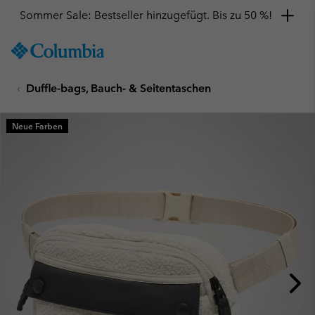
Sommer Sale: Bestseller hinzugefügt. Bis zu 50 %!
SKIP
Columbia
TO
Sportswear
CONTENT
Duffle-bags, Bauch- & Seitentaschen
SKIP
TO
MAIN
Neue Farben
NAV
SKIP
TO
SEARCH