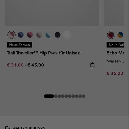
Neue Farben
Neue Farbe
Trail Traveller™ Hip Pack für Unisex
Echo Moun
Wasser- un
Minimum sale price:
Maximum price:
€ 31,00
-
€ 45,00
Minimum sa
€ 36,00
-
(+)43720880525