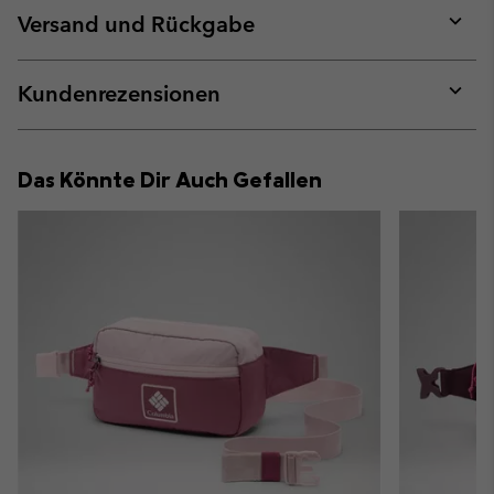
collap
Versand und Rückgabe
sectio
Expan
or
collap
Kundenrezensionen
sectio
Expan
or
collap
Das Könnte Dir Auch Gefallen
sectio