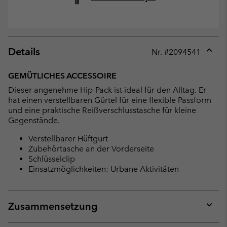
Details
Nr. #
2094541
Expan
or
GEMÜTLICHES ACCESSOIRE
collap
Dieser angenehme Hip-Pack ist ideal für den Alltag. Er
sectio
hat einen verstellbaren Gürtel für eine flexible Passform
und eine praktische Reißverschlusstasche für kleine
Gegenstände.
Verstellbarer Hüftgurt
Zubehörtasche an der Vorderseite
Schlüsselclip
Einsatzmöglichkeiten: Urbane Aktivitäten
Zusammensetzung
Expan
or