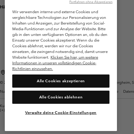
Fortfahren ohne Akzeptieren
Häufig gestellte Fragen
Wir verwenden interne und externe Cookies und
vergleichbare Technologien zur Personalisierung von
Inhalten und Anzeigen, zur Bereitstellung von Social-
Media-Funktionen und zur Analyse der Website. Bitte
gib in den unten verfügbaren Optionen an, ob du den
Einsatz unserer Cookies akzeptierst. Wenn du die
Cookies ablehnst, werden wir nur die Cookies
einsetzen, die zwingend notwendig sind, damit unsere
Website funktioniert.
Klicken Sie hier, um weitere
Informationen in unseren vollständigen Cookie-
Richtlinien einzusehen.
Österreich
Alle Cookies akzeptieren
©
2026
Columbia Sportswear Austria GmbH. Moosfeldstraße 1, 5101 Bergheim, Sal
Nutzungsbedingungen
Allgemeine Verkaufsbedingungen
Garantie
Datens
Alle Cookies ablehnen
Kundenservice: Mo- Fr. 9:00 - 13:00 & 14:00- 18:00 Uhr
(+)43720880525
Verwalte deine Cookie-Einstellungen