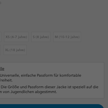
r price:
0
terhandschuhe
er Handschuhe
Guide Für Wasserdichte Artikel
Guide Für Wasserdichte Artikel
ng in
en-Produkte
ßen
ner-Produkte
XS (6-7 jahre)
S (8 jahre)
M (10-12 jahre)
XL (18 jahre)
lle
Universelle, einfache Passform für komfortable
eiheit.
Die Größe und Passform dieser Jacke ist speziell auf die
n von Jugendlichen abgestimmt.