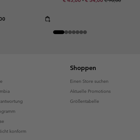
€ 45,00
-
€ 54,00
€ 90,00
rice:
mum price:
,00
Shoppen
te
Einen Store suchen
umbia
Aktuelle Promotions
antwortung
Größentabelle
rogramm
se
 Nicht konform