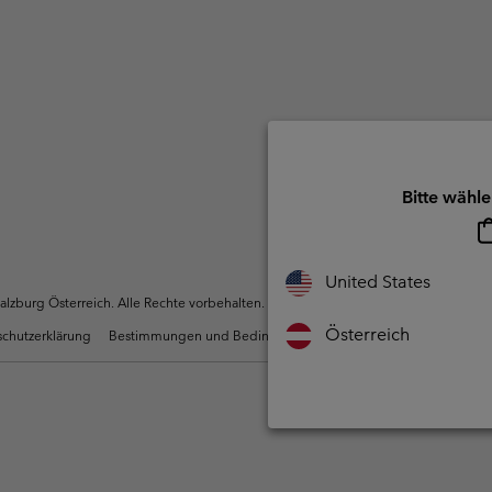
Bitte wähle
United States
zburg Österreich. Alle Rechte vorbehalten.
Österreich
chutzerklärung
Bestimmungen und Bedingungen des Mitglieder Programms