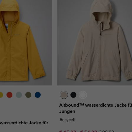
Altbound™ wasserdichte Jacke fü
Jungen
Recycelt
 wasserdichte Jacke für
Minimum sale price:
Maximum sale price:
Regular price: