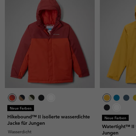
Neue Farben
Hikebound™ II isolierte wasserdichte
Neue Farben
Jacke für Jungen
Watertight™ II
Wasserdicht
Jungen