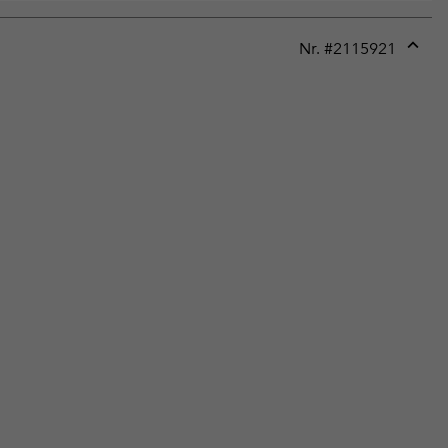
Nr. #
2115921
Expan
or
collap
sectio