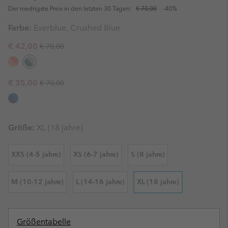
Der niedrigste Preis in den letzten 30 Tagen:
€ 70,00
-40%
Farbe:
Everblue, Crushed Blue
Regular price:
Sale price:
€ 42,00
€ 70,00
Regular price:
Sale price:
€ 35,00
€ 70,00
Größe:
XL (18 jahre)
XXS (4-5 jahre)
XS (6-7 jahre)
S (8 jahre)
M (10-12 jahre)
L (14-16 jahre)
XL (18 jahre)
Größentabelle