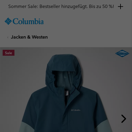
Sommer Sale: Bestseller hinzugefügt. Bis zu 50 %!
SKIP
Columbia
TO
Sportswear
CONTENT
Jacken & Westen
SKIP
TO
MAIN
Sale
NAV
SKIP
TO
SEARCH