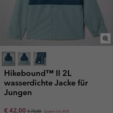
Hikebound™ II 2L
wasserdichte Jacke für
Jungen
Sale price:
Regular price:
€ 42,00
€ 70,00
Sparen Sie 40%