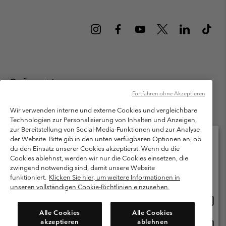
Österreich
Fortfahren ohne Akzeptieren
©
2026
Columbia Sportswear Austria GmbH. Moosfeldstraße 1, 5101
Bergheim, Salzburg Österreich. Alle Rechte vorbehalten.
Wir verwenden interne und externe Cookies und vergleichbare
Technologien zur Personalisierung von Inhalten und Anzeigen,
Nutzungsbedingungen
Allgemeine Verkaufsbedingungen
Garantie
zur Bereitstellung von Social-Media-Funktionen und zur Analyse
Datenschutzerklärung
der Website. Bitte gib in den unten verfügbaren Optionen an, ob
du den Einsatz unserer Cookies akzeptierst. Wenn du die
Bestimmungen und Bedingungen des Mitglieder Programms
Cookies ablehnst, werden wir nur die Cookies einsetzen, die
Bitte wählen Sie Ihr Lieferland und Ihre Sprache
zwingend notwendig sind, damit unsere Website
Nutzungsbedingungen Für Nutzergenerierte Inhalte
Impressum
Online-Einkauf verfügbar
funktioniert.
Klicken Sie hier, um weitere Informationen in
Cookies
unseren vollständigen Cookie-Richtlinien einzusehen.
Online
United States
Einkau
Kundenservice: Mo- Fr. 9:00 - 13:00 & 14:00- 18:00 Uhr
Alle Cookies
Alle Cookies
(+)43720880525
verfü
akzeptieren
ablehnen
Online
Österreich