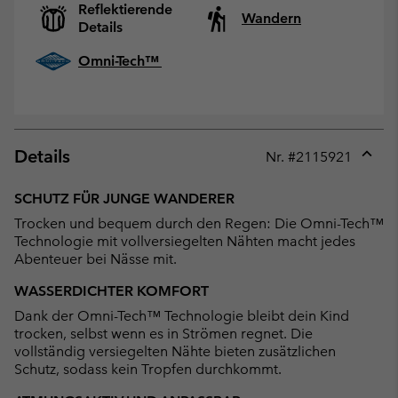
Reflektierende
Wandern
Details
Omni-Tech™
Details
Nr. #
2115921
Expan
or
SCHUTZ FÜR JUNGE WANDERER
collap
Trocken und bequem durch den Regen: Die Omni-Tech™
sectio
Technologie mit vollversiegelten Nähten macht jedes
Abenteuer bei Nässe mit.
WASSERDICHTER KOMFORT
Dank der Omni-Tech™ Technologie bleibt dein Kind
trocken, selbst wenn es in Strömen regnet. Die
vollständig versiegelten Nähte bieten zusätzlichen
Schutz, sodass kein Tropfen durchkommt.