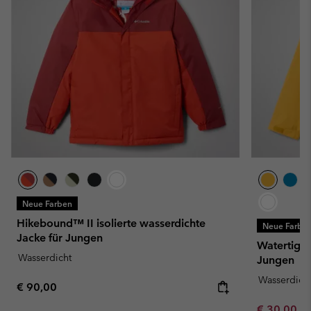
Neue Farben
Hikebound™ II isolierte wasserdichte
Neue Farbe
Jacke für Jungen
Watertight
Wasserdicht
Jungen
Wasserdich
Regular price:
€ 90,00
Minimum sa
€ 30,00
-