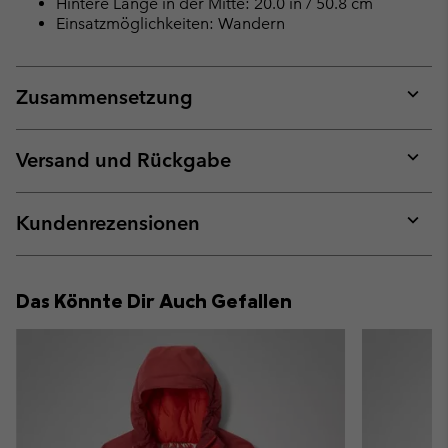
Hintere Länge in der Mitte: 20.0 in / 50.8 cm
Einsatzmöglichkeiten: Wandern
Zusammensetzung
Expan
or
collap
Versand und Rückgabe
sectio
Expan
or
collap
Kundenrezensionen
sectio
Expan
or
collap
Das Könnte Dir Auch Gefallen
sectio