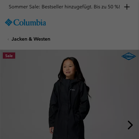
Sommer Sale: Bestseller hinzugefügt. Bis zu 50 %!
SKIP
Columbia
TO
Sportswear
CONTENT
Jacken & Westen
SKIP
TO
MAIN
Sale
NAV
SKIP
TO
SEARCH