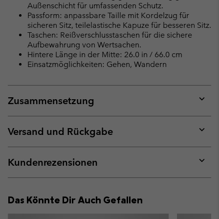
Außenschicht für umfassenden Schutz.
Passform: anpassbare Taille mit Kordelzug für
sicheren Sitz, teilelastische Kapuze für besseren Sitz.
Taschen: Reißverschlusstaschen für die sichere
Aufbewahrung von Wertsachen.
Hintere Länge in der Mitte: 26.0 in / 66.0 cm
Einsatzmöglichkeiten: Gehen, Wandern
Zusammensetzung
Expan
or
collap
Versand und Rückgabe
sectio
Expan
or
collap
Kundenrezensionen
sectio
Expan
or
collap
Das Könnte Dir Auch Gefallen
sectio