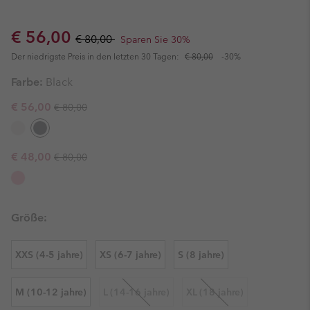
Sale price:
Regular price:
€ 56,00
€ 80,00
Sparen Sie 30%
Der niedrigste Preis in den letzten 30 Tagen:
€ 80,00
-30%
Farbe:
Black
Regular price:
Sale price:
€ 56,00
€ 80,00
Regular price:
Sale price:
€ 48,00
€ 80,00
Größe:
XXS (4-5 jahre)
XS (6-7 jahre)
S (8 jahre)
M (10-12 jahre)
L (14-16 jahre)
XL (18 jahre)