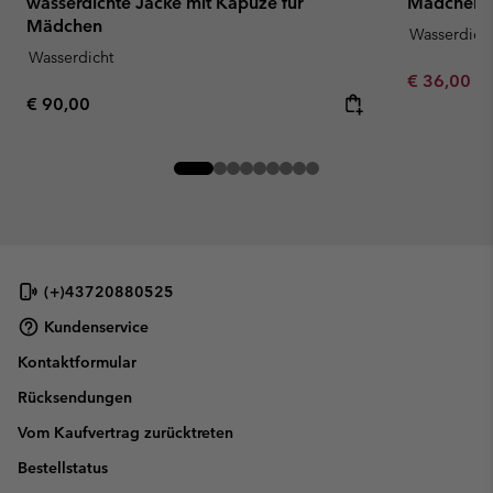
wasserdichte Jacke mit Kapuze für
Mädchen
Mädchen
Wasserdich
Wasserdicht
Minimum sa
€ 36,00
-
Regular price:
€ 90,00
(+)43720880525
Kundenservice
Kontaktformular
Rücksendungen
Vom Kaufvertrag zurücktreten
Bestellstatus