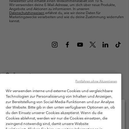
Newsletter und erhältst einen Willkommensrabatt von 10 %.
Wir verwenden deine E-Mail-Adresse, um dich über neue Produkte,
Angebote und Aktionen zu informieren. In unseren
Datenschutzhinweisen
erfährst du, wie wir deine Daten für
Marketingzwecke verarbeiten und wie du deine Zustimmung widerrufen
kannst.
Österreich
Fortfahren ohne Akzeptieren
©
2026
Columbia Sportswear Austria GmbH. Moosfeldstraße 1, 5101
Bergheim, Salzburg Österreich. Alle Rechte vorbehalten.
Wir verwenden interne und externe Cookies und vergleichbare
Technologien zur Personalisierung von Inhalten und Anzeigen,
Nutzungsbedingungen
Allgemeine Verkaufsbedingungen
Garantie
zur Bereitstellung von Social-Media-Funktionen und zur Analyse
Datenschutzerklärung
der Website. Bitte gib in den unten verfügbaren Optionen an, ob
du den Einsatz unserer Cookies akzeptierst. Wenn du die
Bestimmungen und Bedingungen des Mitglieder Programms
Cookies ablehnst, werden wir nur die Cookies einsetzen, die
Bitte wählen Sie Ihr Lieferland und Ihre Sprache
zwingend notwendig sind, damit unsere Website
Nutzungsbedingungen Für Nutzergenerierte Inhalte
Impressum
Online-Einkauf verfügbar