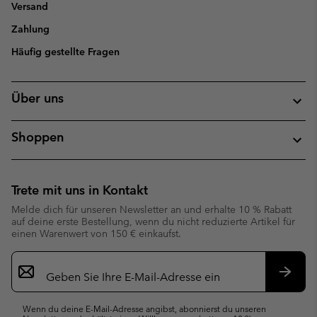
Versand
Zahlung
Häufig gestellte Fragen
Über uns
Shoppen
Trete mit uns in Kontakt
Melde dich für unseren Newsletter an und erhalte 10 % Rabatt
auf deine erste Bestellung, wenn du nicht reduzierte Artikel für
einen Warenwert von 150 € einkaufst.
Newsletter-
Anmeldung
Abonn
Wenn du deine E-Mail-Adresse angibst, abonnierst du unseren