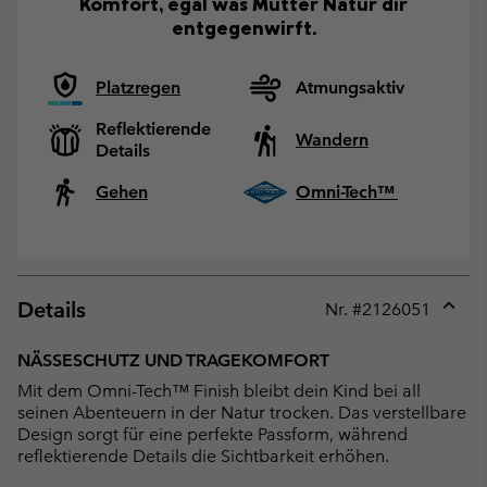
Komfort, egal was Mutter Natur dir
entgegenwirft.
Platzregen
Atmungsaktiv
Reflektierende
Wandern
Details
Gehen
Omni-Tech™
Details
Nr. #
2126051
Expan
or
NÄSSESCHUTZ UND TRAGEKOMFORT
collap
Mit dem Omni-Tech™ Finish bleibt dein Kind bei all
sectio
seinen Abenteuern in der Natur trocken. Das verstellbare
Design sorgt für eine perfekte Passform, während
reflektierende Details die Sichtbarkeit erhöhen.