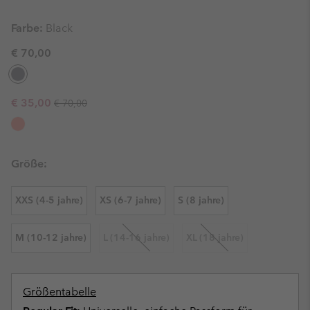
Farbe:
Black
€ 70,00
Regular price:
Sale price:
€ 35,00
€ 70,00
Größe:
XXS (4-5 jahre)
XS (6-7 jahre)
S (8 jahre)
M (10-12 jahre)
L (14-16 jahre)
XL (18 jahre)
Größentabelle