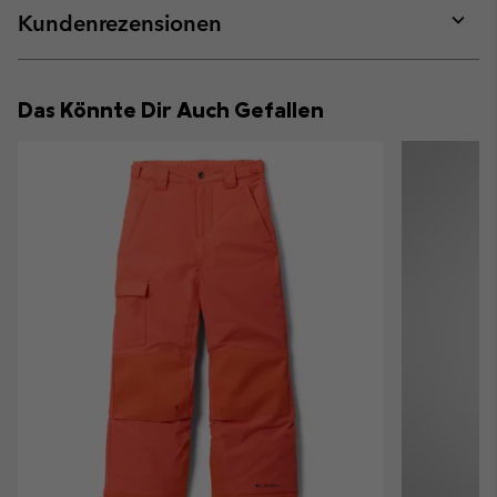
collap
Kundenrezensionen
sectio
Expan
or
collap
Das Könnte Dir Auch Gefallen
sectio