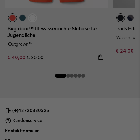
Bugaboo™ III wasserdichte Skihose für
Trails Ed
Jugendliche
Wasser- un
Outgrown™
Minimum sa
€ 24,00
-
Sale price:
Regular price:
€ 40,00
€ 80,00
(+)43720880525
Kundenservice
Kontaktformular