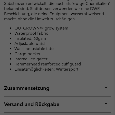
Substanzen) entwickelt, die auch als "ewige Chemikalien"
bekannt sind. Stattdessen verwenden wir eine DWR-
Beschichtung, die deine Equipment wasserabweisend
macht, ohne die Umwelt zu schädigen.
OUTGROWN™ grow system
Waterproof fabric
Insulated, 60gsm
Adjustable waist
Waist adjustable tabs
Cargo pocket
Internal leg gaiter
Hammerhead reinforced cuff guard
Einsatzmöglichkeiten: Wintersport
Zusammensetzung
Expan
or
collap
Versand und Rückgabe
sectio
Expan
or