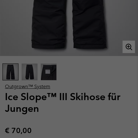
Outgrown™ System
Ice Slope™ III Skihose für
Jungen
Regular price:
€ 70,00