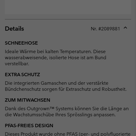
Details
Nr. #
2089881
Expan
or
SCHNEEHOSE
collap
Ideale Wärme bei kalten Temperaturen. Diese
sectio
wasserabweisende, isolierte Hose ist am Bund
verstellbar.
EXTRA SCHUTZ
Die integrierten Gamaschen und der verstärkte
Bündchenschutz sorgen für Extraschutz und Robustheit.
ZUM MITWACHSEN
Dank des Outgrown™ Systems können Sie die Länge an
die Wachstumsschübe Ihres Sprösslings anpassen.
PFAS-FREIES DESIGN
Dieses Produkt wurde ohne PFAS (per- und polyfluorierte