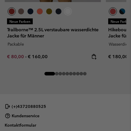
Neue Farben
Neue Farbe
Trailborne™ 2.5L verstaubare wasserdichte
Hikebound™
Jacke für Männer
Jacke für
Packable
Wasserdich
Minimum sale price:
Maximum price:
Regular pr
€ 80,00
-
€ 160,00
€ 180,00
(+)43720880525
Kundenservice
Kontaktformular