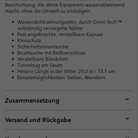
Beschichtung, die deine Equipment wasserabweisend
macht, ohne die Umwelt zu schädigen.
Wasserdicht/atmungsaktiv, durch Omni-Tech™
vollständig versiegelte Nähte
Fest angebrachte, verstellbare Kapuze
Kinnschutz
Sicherheitsinnentasche
Brusttasche mit Reißverschluss
Verstellbare Bündchen
Tunnelzug am Saum
Hintere Länge in der Mitte: 29.0 in / 73.7 cm
Einsatzmöglichkeiten: Gehen, Wandern
Zusammensetzung
Expan
or
collap
Versand und Rückgabe
sectio
Expan
or
collap