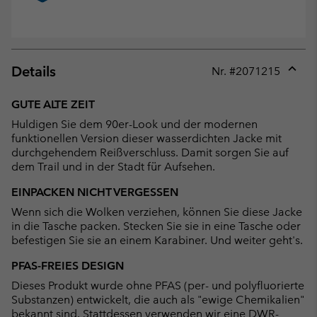
Details
Nr. #
2071215
Expan
or
GUTE ALTE ZEIT
collap
Huldigen Sie dem 90er-Look und der modernen
sectio
funktionellen Version dieser wasserdichten Jacke mit
durchgehendem Reißverschluss. Damit sorgen Sie auf
dem Trail und in der Stadt für Aufsehen.
EINPACKEN NICHT VERGESSEN
Wenn sich die Wolken verziehen, können Sie diese Jacke
in die Tasche packen. Stecken Sie sie in eine Tasche oder
befestigen Sie sie an einem Karabiner. Und weiter geht's.
PFAS-FREIES DESIGN
Dieses Produkt wurde ohne PFAS (per- und polyfluorierte
Substanzen) entwickelt, die auch als "ewige Chemikalien"
bekannt sind. Stattdessen verwenden wir eine DWR-