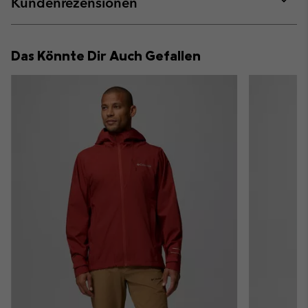
Kundenrezensionen
sectio
Expan
or
collap
Das Könnte Dir Auch Gefallen
sectio