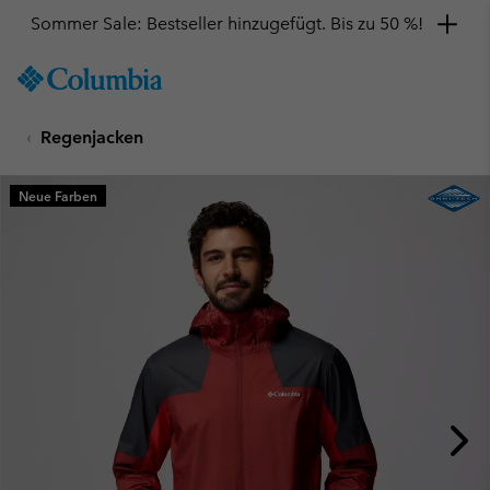
Sommer Sale: Bestseller hinzugefügt. Bis zu 50 %!
SKIP
Columbia
TO
Sportswear
CONTENT
Regenjacken
SKIP
TO
MAIN
Neue Farben
NAV
SKIP
TO
SEARCH