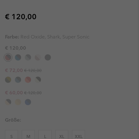
Regular price:
€ 120,00
Farbe:
Red Oxide, Shark, Super Sonic
€ 120,00
Regular price:
Sale price:
€ 72,00
€ 120,00
Regular price:
Sale price:
€ 60,00
€ 120,00
Größe:
S
M
L
XL
XXL