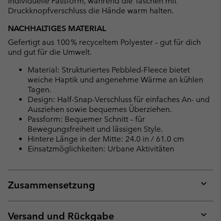
individuelle Passform, während die Taschen mit
Druckknopfverschluss die Hände warm halten.
NACHHALTIGES MATERIAL
Gefertigt aus 100 % recyceltem Polyester – gut für dich
und gut für die Umwelt.
Material: Strukturiertes Pebbled-Fleece bietet
weiche Haptik und angenehme Wärme an kühlen
Tagen.
Design: Half-Snap-Verschluss für einfaches An- und
Ausziehen sowie bequemes Überziehen.
Passform: Bequemer Schnitt – für
Bewegungsfreiheit und lässigen Style.
Hintere Länge in der Mitte: 24.0 in / 61.0 cm
Einsatzmöglichkeiten: Urbane Aktivitäten
Zusammensetzung
Expan
or
collap
Versand und Rückgabe