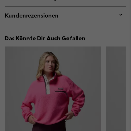
sectio
Expan
or
collap
Kundenrezensionen
sectio
Expan
or
collap
Das Könnte Dir Auch Gefallen
sectio