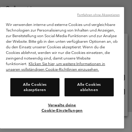
Österreich
Fortfahren ohne Akzeptieren
©
2026
Columbia Sportswear Austria GmbH. Moosfeldstraße 1, 5101
Bergheim, Salzburg Österreich. Alle Rechte vorbehalten.
Wir verwenden interne und externe Cookies und vergleichbare
Technologien zur Personalisierung von Inhalten und Anzeigen,
Nutzungsbedingungen
Allgemeine Verkaufsbedingungen
Garantie
zur Bereitstellung von Social-Media-Funktionen und zur Analyse
Datenschutzerklärung
der Website. Bitte gib in den unten verfügbaren Optionen an, ob
du den Einsatz unserer Cookies akzeptierst. Wenn du die
Bestimmungen und Bedingungen des Mitglieder Programms
Cookies ablehnst, werden wir nur die Cookies einsetzen, die
Bitte wählen Sie Ihr Lieferland und Ihre Sprache
zwingend notwendig sind, damit unsere Website
Nutzungsbedingungen Für Nutzergenerierte Inhalte
Impressum
Online-Einkauf verfügbar
funktioniert.
Klicken Sie hier, um weitere Informationen in
Cookies
unseren vollständigen Cookie-Richtlinien einzusehen.
Online
United States
Einkau
Kundenservice: Mo- Fr. 9:00 - 13:00 & 14:00- 18:00 Uhr
Alle Cookies
Alle Cookies
(+)43720880525
verfü
akzeptieren
ablehnen
Online
Österreich
Einkau
verfü
Verwalte deine
Alle Länder Anzeigen
Cookie-Einstellungen
Menu
Suche
Anmelden
Mini
Cart