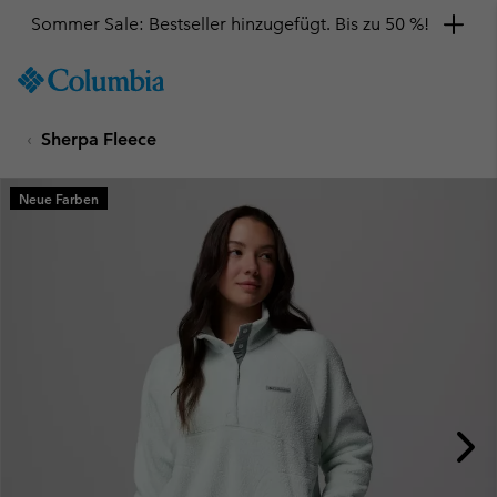
Sommer Sale: Bestseller hinzugefügt. Bis zu 50 %!
SKIP
Columbia
TO
Sportswear
CONTENT
Sherpa Fleece
SKIP
TO
MAIN
Neue Farben
NAV
SKIP
TO
SEARCH