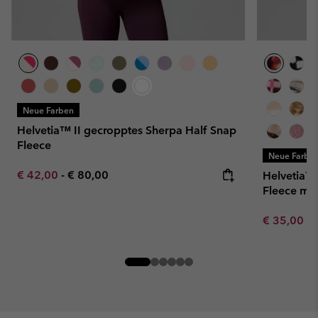
Neue Farben
Helvetia™ II gecropptes Sherpa Half Snap
Fleece
Neue Farbe
Minimum sale price:
Maximum price:
€ 42,00
-
€ 80,00
Helvetia™ 
Fleece mit 
Minimum sa
€ 35,00
-