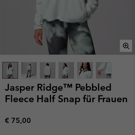
Jasper Ridge™ Pebbled
Fleece Half Snap für Frauen
Regular price:
€ 75,00