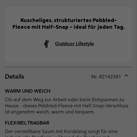
Kuscheliges, strukturiertes Pebbled-
Fleece mit Half-Snap – ideal für jeden Tag.
Outdoor Lifestyle
Details
Nr. #
2142381
Expan
or
WARM UND WEICH
collap
Ob auf dem Weg zur Arbeit oder beim Entspannen zu
sectio
Hause – dieses Pebbled-Fleece mit Half-Snap-Verschluss
ist angenehm weich, warm und bequem.
FLEXIBEL TRAGBAR
Der verstellbare Saum mit Kordelzug sorgt für eine