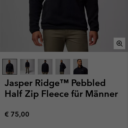
Jasper Ridge™ Pebbled
Half Zip Fleece für Männer
Regular price:
€ 75,00