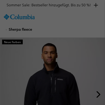
Sommer Sale: Bestseller hinzugefügt. Bis zu 50 %!
SKIP
Columbia
TO
Sportswear
CONTENT
Sherpa fleece
SKIP
TO
MAIN
Neue Farben
NAV
SKIP
TO
SEARCH