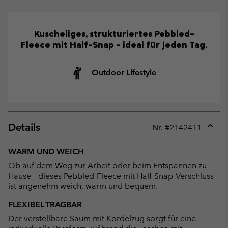
Kuscheliges, strukturiertes Pebbled-
Fleece mit Half-Snap – ideal für jeden Tag.
Outdoor Lifestyle
Details
Nr. #
2142411
Expan
or
WARM UND WEICH
collap
Ob auf dem Weg zur Arbeit oder beim Entspannen zu
sectio
Hause – dieses Pebbled-Fleece mit Half-Snap-Verschluss
ist angenehm weich, warm und bequem.
FLEXIBEL TRAGBAR
Der verstellbare Saum mit Kordelzug sorgt für eine