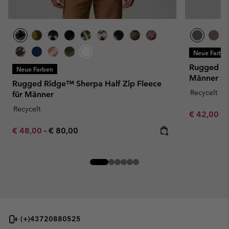
Neue Farbe
Rugged Ri
Neue Farben
Männer
Rugged Ridge™ Sherpa Half Zip Fleece
Recycelt
für Männer
Recycelt
Minimum sa
€ 42,00
-
Minimum sale price:
Maximum price:
€ 48,00
-
€ 80,00
(+)43720880525