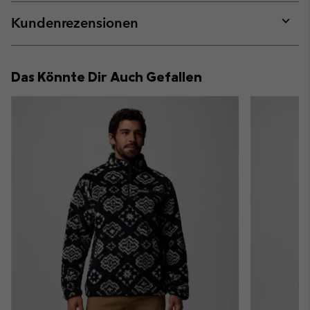
or
collap
Kundenrezensionen
sectio
Expan
or
collap
Das Könnte Dir Auch Gefallen
sectio