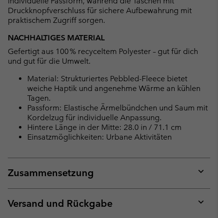
individuelle Passform, während die Taschen mit
Druckknopfverschluss für sichere Aufbewahrung mit
praktischem Zugriff sorgen.
NACHHALTIGES MATERIAL
Gefertigt aus 100 % recyceltem Polyester – gut für dich
und gut für die Umwelt.
Material: Strukturiertes Pebbled-Fleece bietet
weiche Haptik und angenehme Wärme an kühlen
Tagen.
Passform: Elastische Ärmelbündchen und Saum mit
Kordelzug für individuelle Anpassung.
Hintere Länge in der Mitte: 28.0 in / 71.1 cm
Einsatzmöglichkeiten: Urbane Aktivitäten
Zusammensetzung
Expan
or
collap
Versand und Rückgabe
sectio
Expan