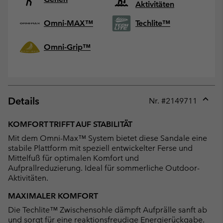
Aktivitäten
Omni-MAX™
Techlite™
Omni-Grip™
Details
Nr. #
2149711
Expan
or
KOMFORT TRIFFT AUF STABILITÄT
collap
Mit dem Omni-Max™ System bietet diese Sandale eine
sectio
stabile Plattform mit speziell entwickelter Ferse und
Mittelfuß für optimalen Komfort und
Aufprallreduzierung. Ideal für sommerliche Outdoor-
Aktivitäten.
MAXIMALER KOMFORT
Die Techlite™ Zwischensohle dämpft Aufprälle sanft ab
und sorgt für eine reaktionsfreudige Energierückgabe.