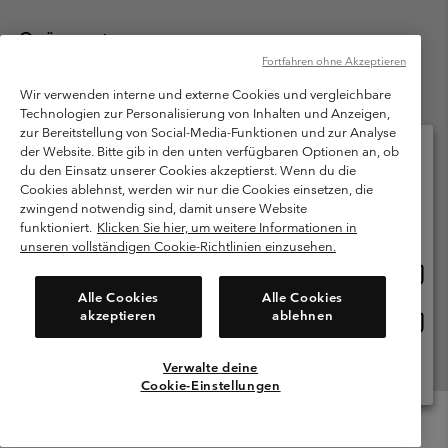
Österreich
Fortfahren ohne Akzeptieren
©
2026
Columbia Sportswear Austria GmbH. Moosfeldstraße 1, 5101
Bergheim, Salzburg Österreich. Alle Rechte vorbehalten.
Wir verwenden interne und externe Cookies und vergleichbare
Technologien zur Personalisierung von Inhalten und Anzeigen,
Nutzungsbedingungen
Allgemeine Verkaufsbedingungen
Garantie
zur Bereitstellung von Social-Media-Funktionen und zur Analyse
Datenschutzerklärung
der Website. Bitte gib in den unten verfügbaren Optionen an, ob
du den Einsatz unserer Cookies akzeptierst. Wenn du die
Bestimmungen und Bedingungen des Mitglieder Programms
Cookies ablehnst, werden wir nur die Cookies einsetzen, die
Bitte wählen Sie Ihr Lieferland und Ihre Sprache
zwingend notwendig sind, damit unsere Website
Nutzungsbedingungen Für Nutzergenerierte Inhalte
Impressum
Online-Einkauf verfügbar
funktioniert.
Klicken Sie hier, um weitere Informationen in
Cookies
unseren vollständigen Cookie-Richtlinien einzusehen.
Online
United States
Einkau
Kundenservice: Mo- Fr. 9:00 - 13:00 & 14:00- 18:00 Uhr
Alle Cookies
Alle Cookies
(+)43720880525
verfü
akzeptieren
ablehnen
Online
Österreich
Einkau
verfü
Verwalte deine
Alle Länder Anzeigen
Cookie-Einstellungen
Menu
Suche
Anmelden
Mini