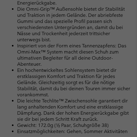
Energierückgabe.
Die Omni-Grip™ Außensohle bietet dir Stabilität
und Traktion in jedem Gelände. Der abriebfeste
Gummi und das spezielle Profil passen sich
verschiedensten Untergründen an, damit du bei
Nässe und Trockenheit jederzeit trittsicher
unterwegs bist.
Inspiriert von der Form eines Tannenzapfens: Das
Omni-Max™ System macht diesen Schuh zum
ultimativen Begleiter für all deine Outdoor-
Abenteuer.
Ein hochentwickeltes Sohlensystem bietet dir
erstklassigen Komfort und Traktion für jedes
Gelände. Gleichzeitig sorgt es für die nötige
Stabilität, damit du bei deinen Touren immer sicher
vorankommst.
Die leichte Techlite™ Zwischensohle garantiert dir
lang anhaltenden Komfort und eine erstklassige
Dämpfung. Dank der hohen Energierückgabe gibt
sie dir bei jedem Schritt Kraft zurück.
Gewicht: 172.0g (½ Paar, Schuhgröße 38)
Einsatzmöglichkeiten: Gehen, Sommer Aktivitäten