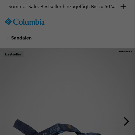
Sommer Sale: Bestseller hinzugefügt. Bis zu 50 %!
SKIP
Columbia
TO
Sportswear
CONTENT
Sandalen
SKIP
TO
MAIN
Bestseller
NAV
SKIP
TO
SEARCH