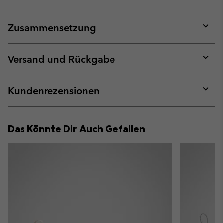
Zusammensetzung
Expan
or
collap
Versand und Rückgabe
sectio
Expan
or
collap
Kundenrezensionen
sectio
Expan
or
collap
Das Könnte Dir Auch Gefallen
sectio