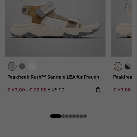
Peakfreak Rush™ Sandale LEA für Frauen
Peakfreak
Minimum sale price:
Maximum sale price:
Regular price:
Minimum sa
€ 63,00
-
€ 72,00
€ 85,00
€ 63,00
-