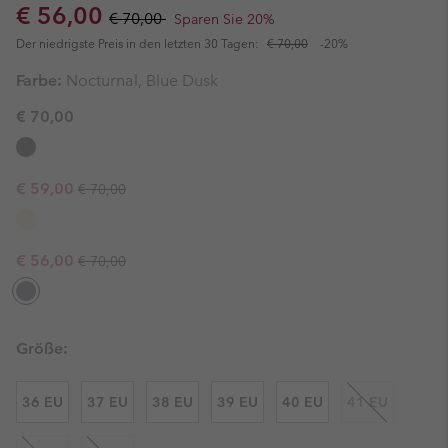
Sale price:
Regular price:
€ 56,00
€ 70,00
Sparen Sie 20%
Der niedrigste Preis in den letzten 30 Tagen:
€ 70,00
-20%
Farbe:
Nocturnal, Blue Dusk
€ 70,00
Regular price:
Sale price:
€ 59,00
€ 70,00
Regular price:
Sale price:
€ 56,00
€ 70,00
Größe:
36 EU
37 EU
38 EU
39 EU
40 EU
41 EU