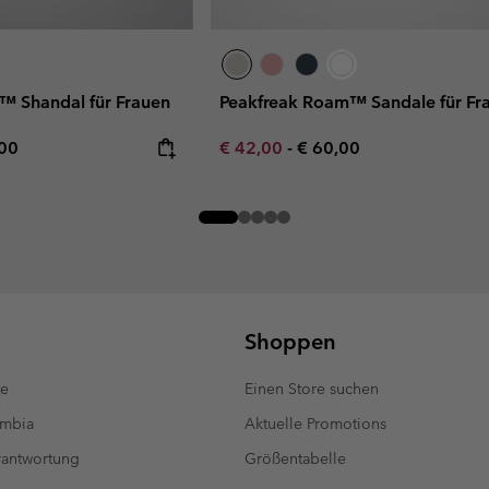
™ Shandal für Frauen
Peakfreak Roam™ Sandale für Fr
rice:
mum price:
Minimum sale price:
Maximum price:
,00
€ 42,00
-
€ 60,00
Shoppen
te
Einen Store suchen
umbia
Aktuelle Promotions
antwortung
Größentabelle