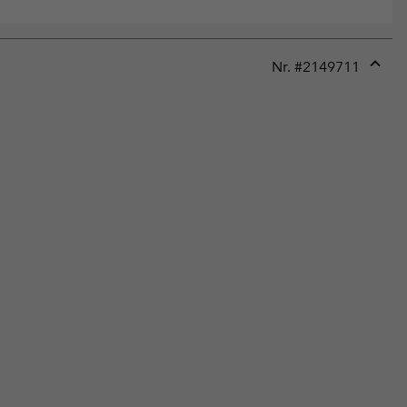
Nr. #
2149711
Expan
or
collap
sectio