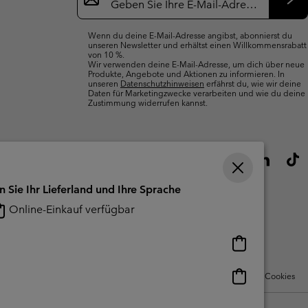
Anmeldung
Abo
Wenn du deine E-Mail-Adresse angibst, abonnierst du
unseren Newsletter und erhältst einen Willkommensrabatt
von 10 %.
Wir verwenden deine E-Mail-Adresse, um dich über neue
Produkte, Angebote und Aktionen zu informieren. In
unseren
Datenschutzhinweisen
erfährst du, wie wir deine
Daten für Marketingzwecke verarbeiten und wie du deine
Zustimmung widerrufen kannst.
n Sie Ihr Lieferland und Ihre Sprache
Online-Einkauf verfügbar
Online-
Einkauf
verfügbar
Online-
Nutzungsbedingungen Für Nutzergenerierte Inhalte
Impressum
Cookies
Einkauf
verfügbar