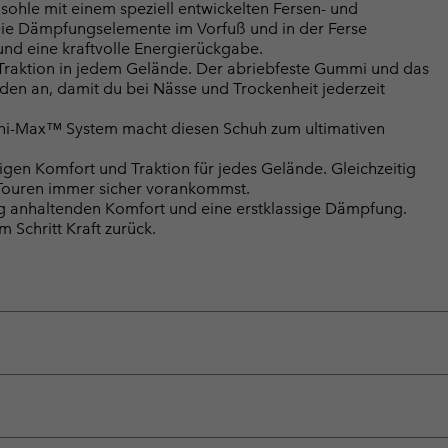
hle mit einem speziell entwickelten Fersen- und
. Die Dämpfungselemente im Vorfuß und in der Ferse
und eine kraftvolle Energierückgabe.
 Traktion in jedem Gelände. Der abriebfeste Gummi und das
nden an, damit du bei Nässe und Trockenheit jederzeit
mni-Max™ System macht diesen Schuh zum ultimativen
sigen Komfort und Traktion für jedes Gelände. Gleichzeitig
en Touren immer sicher vorankommst.
ang anhaltenden Komfort und eine erstklassige Dämpfung.
 Schritt Kraft zurück.