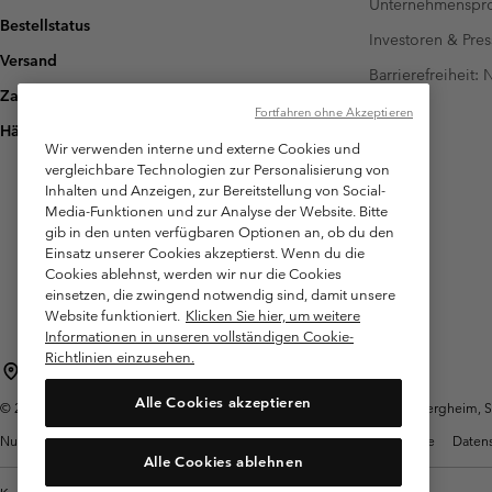
Unternehmensp
Bestellstatus
Investoren & Pres
Versand
Barrierefreiheit:
Zahlung
Fortfahren ohne Akzeptieren
Häufig gestellte Fragen
Wir verwenden interne und externe Cookies und
vergleichbare Technologien zur Personalisierung von
Inhalten und Anzeigen, zur Bereitstellung von Social-
Media-Funktionen und zur Analyse der Website. Bitte
gib in den unten verfügbaren Optionen an, ob du den
Einsatz unserer Cookies akzeptierst. Wenn du die
Cookies ablehnst, werden wir nur die Cookies
einsetzen, die zwingend notwendig sind, damit unsere
Website funktioniert.
Klicken Sie hier, um weitere
Informationen in unseren vollständigen Cookie-
Richtlinien einzusehen.
Österreich
Alle Cookies akzeptieren
©
2026
Columbia Sportswear Austria GmbH. Moosfeldstraße 1, 5101 Bergheim, Sal
Nutzungsbedingungen
Allgemeine Verkaufsbedingungen
Garantie
Datens
Alle Cookies ablehnen