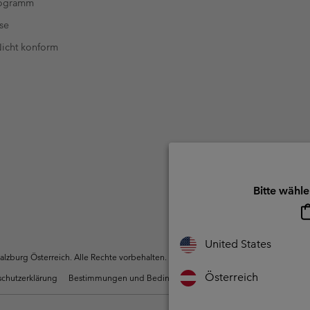
rogramm
se
 Nicht konform
Bitte wähle
United States
zburg Österreich. Alle Rechte vorbehalten.
Österreich
chutzerklärung
Bestimmungen und Bedingungen des Mitglieder Programms