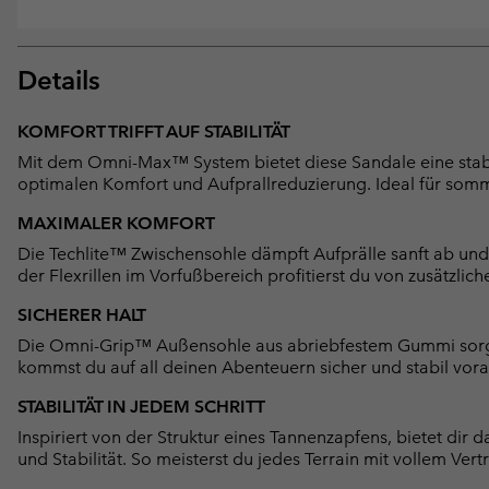
Details
KOMFORT TRIFFT AUF STABILITÄT
Mit dem Omni-Max™ System bietet diese Sandale eine stabile
optimalen Komfort und Aufprallreduzierung. Ideal für somm
MAXIMALER KOMFORT
Die Techlite™ Zwischensohle dämpft Aufprälle sanft ab und
der Flexrillen im Vorfußbereich profitierst du von zusätzl
SICHERER HALT
Die Omni-Grip™ Außensohle aus abriebfestem Gummi sorgt
kommst du auf all deinen Abenteuern sicher und stabil vora
STABILITÄT IN JEDEM SCHRITT
Inspiriert von der Struktur eines Tannenzapfens, bietet d
und Stabilität. So meisterst du jedes Terrain mit vollem Ver