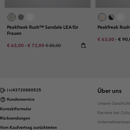
Peakfreak Rush™ Sandale LEA für
Peakfreak Rush
Frauen
Minimum sale p
Maxi
€ 63,00
-
€ 90
Minimum sale price:
Maximum sale price:
Regular price:
€ 63,00
-
€ 72,00
€ 85,00
Über uns
(+)43720880525
Kundenservice
Unsere Geschich
Kontaktformular
Karriere bei Col
Rücksendungen
Unternehmensver
Vom Kaufvertrag zurücktreten