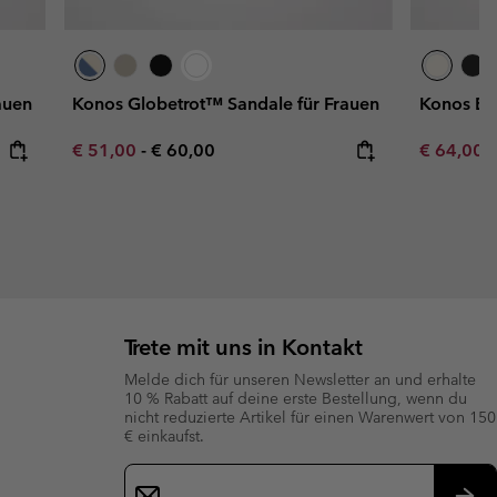
auen
Konos Globetrot™ Sandale für Frauen
Konos El
Minimum sale price:
Maximum price:
Sale price
R
€ 51,00
-
€ 60,00
€ 64,00
€
Trete mit uns in Kontakt
Melde dich für unseren Newsletter an und erhalte
10 % Rabatt auf deine erste Bestellung, wenn du
nicht reduzierte Artikel für einen Warenwert von 150
€ einkaufst.
Newsletter-