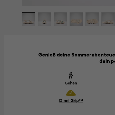
Genieß deine Sommerabenteuer in
dein p
Gehen
Omni-Grip™