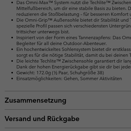
Das Omni-Max™ System nutzt die Techlite™ Zwischenso
Mittelfußbereich, um dir eine stabile Basis zu bieten
reduzieren die Stoßbelastung – für besseren Komfort 
Die Omni-Grip™ Außensohle bietet dir Stabilität und
spezielle Profil passen sich verschiedensten Untergrü
trittsicher unterwegs bist.
Inspiriert von der Form eines Tannenzapfens: Das O
Begleiter für all deine Outdoor-Abenteuer.
Ein hochentwickeltes Sohlensystem bietet dir erstklas
sorgt es für die nötige Stabilität, damit du bei dein
Die leichte Techlite™ Zwischensohle garantiert dir l
Dank der hohen Energierückgabe gibt sie dir bei jedem
Gewicht: 172.0g (½ Paar, Schuhgröße 38)
Einsatzmöglichkeiten: Gehen, Sommer Aktivitäten
Zusammensetzung
Versand und Rückgabe