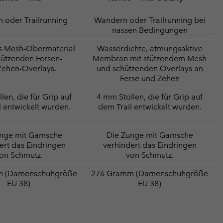
 oder Trailrunning
Wandern oder Trailrunning bei
nassen Bedingungen
s Mesh-Obermaterial
Wasserdichte, atmungsaktive
hützenden Fersen-
Membran mit stützendem Mesh
Zehen-Overlays.
und schützenden Overlays an
Ferse und Zehen
len, die für Grip auf
4 mm Stollen, die für Grip auf
l entwickelt wurden.
dem Trail entwickelt wurden.
unge mit Gamsche
Die Zunge mit Gamsche
ert das Eindringen
verhindert das Eindringen
on Schmutz.
von Schmutz.
m (Damenschuhgröße
276 Gramm (Damenschuhgröße
EU 38)
EU 38)