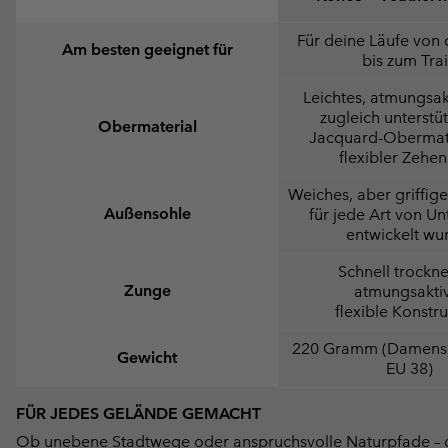
Für deine Läufe von 
Am besten geeignet für
bis zum Trai
Leichtes, atmungsak
zugleich unterstü
Obermaterial
Jacquard-Obermate
flexibler Zehe
Weiches, aber griffiges
Außensohle
für jede Art von U
entwickelt wu
Schnell trockn
Zunge
atmungsakti
flexible Konstr
220 Gramm (Damens
Gewicht
EU 38)
FÜR JEDES GELÄNDE GEMACHT
Ob unebene Stadtwege oder anspruchsvolle Naturpfade – 