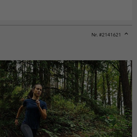
Nr. #
2141621
Expan
or
collap
sectio