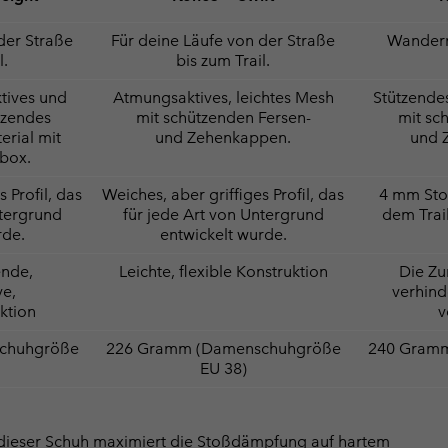
der Straße
Für deine Läufe von der Straße
Wandern
l.
bis zum Trail.
tives und
Atmungsaktives, leichtes Mesh
Stützende
tzendes
mit schützenden Fersen-
mit sc
rial mit
und Zehenkappen.
und 
nbox.
 Profil, das
Weiches, aber griffiges Profil, das
4 mm Stol
ntergrund
für jede Art von Untergrund
dem Trai
rde.
entwickelt wurde.
ende,
Leichte, flexible Konstruktion
Die Z
ve,
verhind
uktion
v
chuhgröße
226 Gramm (Damenschuhgröße
240 Gram
EU 38)
dieser Schuh maximiert die Stoßdämpfung auf hartem