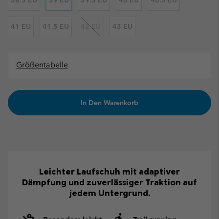
38.5 EU
39 EU
39.5 EU
40 EU
40.5 EU
41 EU
41.5 EU
42 EU
43 EU
Größentabelle
In Den Warenkorb
Leichter Laufschuh mit adaptiver
Dämpfung und zuverlässiger Traktion auf
jedem Untergrund.