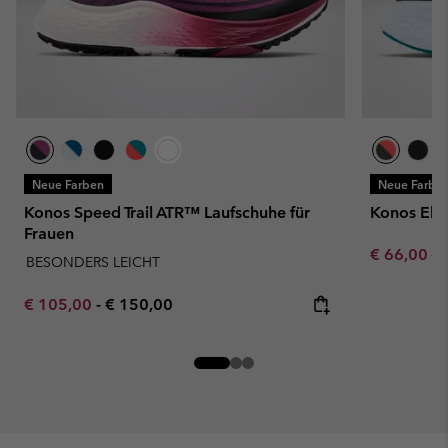
Neue Farben
Neue Farbe
Konos Speed Trail ATR™ Laufschuhe für
Konos Ele
Frauen
Sale price:
Re
€ 66,00
€ 
BESONDERS LEICHT
Minimum sale price:
Maximum price:
€ 105,00
-
€ 150,00