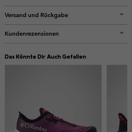
Expan
or
collap
Versand und Rückgabe
sectio
Expan
or
collap
Kundenrezensionen
sectio
Expan
or
collap
Das Könnte Dir Auch Gefallen
sectio