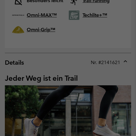
Besonders leicht
Trail running
Omni-MAX™
Techlite+™
Omni-Grip™
Details
Nr. #
2141621
Expan
or
Jeder Weg ist ein Trail
collap
sectio