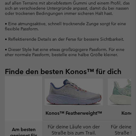
auf allen Terrains mit abriebfestem Gummi und einem Profil, das
sich an verschiedene Untergründe anpasst, damit du bei nassen
oder trockenen Bedingungen immer sicheren Halt hast.
• Eine atmungsaktive, schnell trocknende Zunge sorgt für eine
flexible Passform.
• Reflektierende Details an der Ferse für bessere Sichtbarkeit.
• Dieser Style hat eine etwas großzügigere Passform. Für eine
eher normale Passform, bestelle eine halbe Größe kleiner.
Finde den besten Konos™ für dich
Konos™ Featherweight™
Konos
Für deine Läufe von der
Für deine L
Am besten
Straße bis zum Trail.
Straße bis
geeignet für