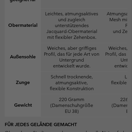
Leichtes, atmungsaktives
Atmungsakti
und zugleich
Mesh mit 
Obermaterial
unterstützendes
Fer
Jacquard-Obermaterial
und Zeh
mit flexibler Zehenbox.
Weiches, aber griffiges
Weiches, ab
Profil, das für jede Art von
Profil, das f
Außensohle
Untergrund
Unte
entwickelt wurde.
entwicke
Schnell trocknende,
Lei
Zunge
atmungsaktive,
flexible K
flexible Konstruktion
220 Gramm
226 
Gewicht
(Damenschuhgröße
(Damens
EU 38)
EU
FÜR JEDES GELÄNDE GEMACHT