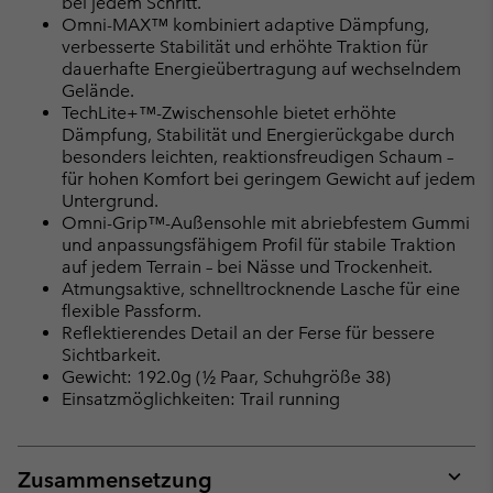
bei jedem Schritt.
Omni-MAX™ kombiniert adaptive Dämpfung,
verbesserte Stabilität und erhöhte Traktion für
dauerhafte Energieübertragung auf wechselndem
Gelände.
TechLite+™-Zwischensohle bietet erhöhte
Dämpfung, Stabilität und Energierückgabe durch
besonders leichten, reaktionsfreudigen Schaum –
für hohen Komfort bei geringem Gewicht auf jedem
Untergrund.
Omni-Grip™-Außensohle mit abriebfestem Gummi
und anpassungsfähigem Profil für stabile Traktion
auf jedem Terrain – bei Nässe und Trockenheit.
Atmungsaktive, schnelltrocknende Lasche für eine
flexible Passform.
Reflektierendes Detail an der Ferse für bessere
Sichtbarkeit.
Gewicht: 192.0g (½ Paar, Schuhgröße 38)
Einsatzmöglichkeiten: Trail running
Zusammensetzung