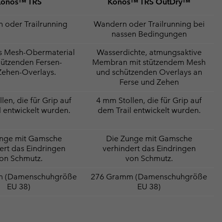
Konos™ TRS
Konos™ TRS OutDry™
 oder Trailrunning
Wandern oder Trailrunning bei
nassen Bedingungen
s Mesh-Obermaterial
Wasserdichte, atmungsaktive
hützenden Fersen-
Membran mit stützendem Mesh
Zehen-Overlays.
und schützenden Overlays an
Ferse und Zehen
len, die für Grip auf
4 mm Stollen, die für Grip auf
l entwickelt wurden.
dem Trail entwickelt wurden.
unge mit Gamsche
Die Zunge mit Gamsche
ert das Eindringen
verhindert das Eindringen
on Schmutz.
von Schmutz.
m (Damenschuhgröße
276 Gramm (Damenschuhgröße
EU 38)
EU 38)