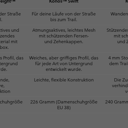
weight™
Konos™ Swift
der Straße
Für deine Läufe von der Straße
Wandern
l.
bis zum Trail.
tives und
Atmungsaktives, leichtes Mesh
Stützende
tzendes
mit schützenden Fersen-
mit sc
rial mit
und Zehenkappen.
und 
nbox.
 Profil, das
Weiches, aber griffiges Profil, das
4 mm Stol
ntergrund
für jede Art von Untergrund
dem Trai
rde.
entwickelt wurde.
ende,
Leichte, flexible Konstruktion
Die Z
ve,
verhind
uktion
v
chuhgröße
226 Gramm (Damenschuhgröße
240 Gram
EU 38)