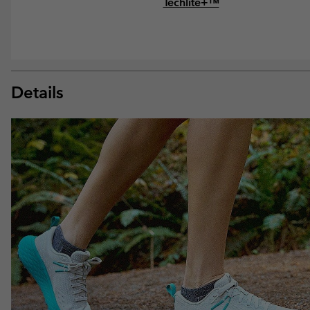
Techlite+™
Details