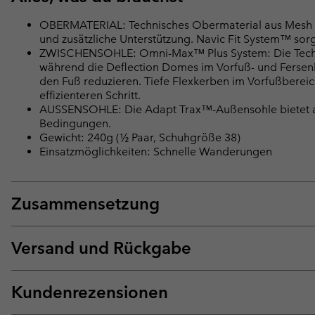
OBERMATERIAL: Technisches Obermaterial aus Mesh mit
und zusätzliche Unterstützung. Navic Fit System™ sorgt
ZWISCHENSOHLE: Omni-Max™ Plus System: Die Techlit
während die Deflection Domes im Vorfuß- und Fersenb
den Fuß reduzieren. Tiefe Flexkerben im Vorfußberei
effizienteren Schritt.
AUSSENSOHLE: Die Adapt Trax™-Außensohle bietet a
Bedingungen.
Gewicht: 240g (½ Paar, Schuhgröße 38)
Einsatzmöglichkeiten: Schnelle Wanderungen
Zusammensetzung
Versand und Rückgabe
Kundenrezensionen