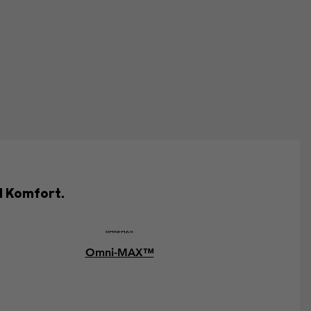
d Komfort.
Omni-MAX™