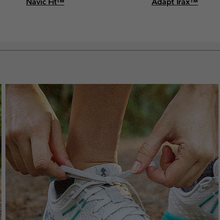
Navic Fit™
Adapt Trax™