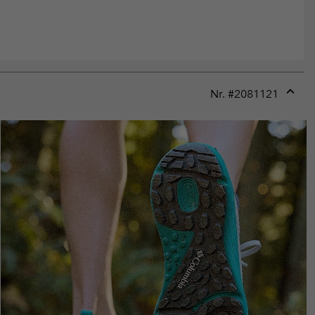
Nr. #
2081121
Expan
or
collap
sectio