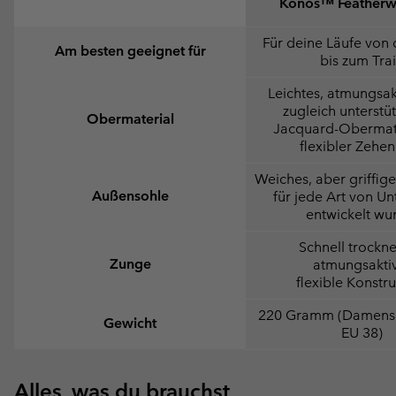
Konos™ Feather
Für deine Läufe von 
Am besten geeignet für
bis zum Trai
Leichtes, atmungsak
zugleich unterstü
Obermaterial
Jacquard-Obermate
flexibler Zehe
Weiches, aber griffiges
Außensohle
für jede Art von U
entwickelt wu
Schnell trockn
Zunge
atmungsakti
flexible Konstr
220 Gramm (Damens
Gewicht
EU 38)
Alles, was du brauchst