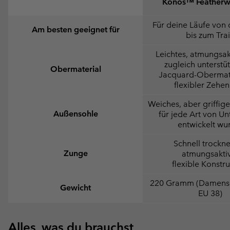
Konos™ Feather
Für deine Läufe von 
Am besten geeignet für
bis zum Trai
Leichtes, atmungsak
zugleich unterstü
Obermaterial
Jacquard-Obermate
flexibler Zehe
Weiches, aber griffiges
Außensohle
für jede Art von U
entwickelt wu
Schnell trockn
Zunge
atmungsakti
flexible Konstr
220 Gramm (Damens
Gewicht
EU 38)
Alles, was du brauchst