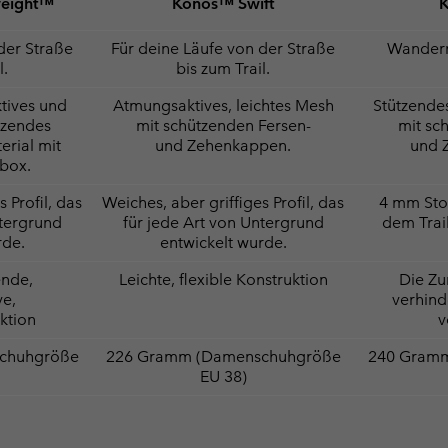
weight™
Konos™ Swift
der Straße
Für deine Läufe von der Straße
Wandern
l.
bis zum Trail.
tives und
Atmungsaktives, leichtes Mesh
Stützende
tzendes
mit schützenden Fersen-
mit sc
rial mit
und Zehenkappen.
und 
nbox.
 Profil, das
Weiches, aber griffiges Profil, das
4 mm Stol
ntergrund
für jede Art von Untergrund
dem Trai
rde.
entwickelt wurde.
ende,
Leichte, flexible Konstruktion
Die Z
ve,
verhind
uktion
v
chuhgröße
226 Gramm (Damenschuhgröße
240 Gram
EU 38)