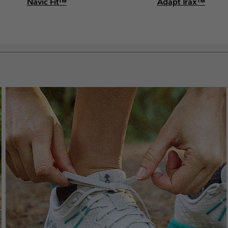
Navic Fit™
Adapt Trax™