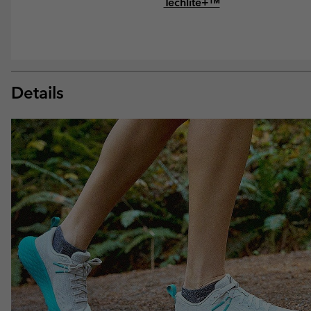
Techlite+™
Details