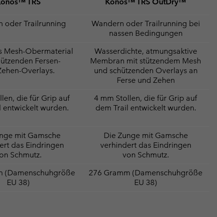
Konos™ TRS
Konos™ TRS OutDry™
 oder Trailrunning
Wandern oder Trailrunning bei
nassen Bedingungen
s Mesh-Obermaterial
Wasserdichte, atmungsaktive
hützenden Fersen-
Membran mit stützendem Mesh
Zehen-Overlays.
und schützenden Overlays an
Ferse und Zehen
len, die für Grip auf
4 mm Stollen, die für Grip auf
l entwickelt wurden.
dem Trail entwickelt wurden.
unge mit Gamsche
Die Zunge mit Gamsche
ert das Eindringen
verhindert das Eindringen
on Schmutz.
von Schmutz.
m (Damenschuhgröße
276 Gramm (Damenschuhgröße
EU 38)
EU 38)