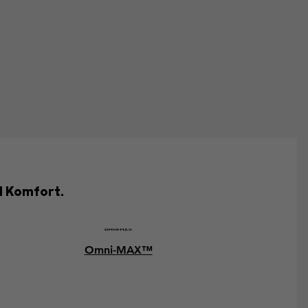
d Komfort.
Omni-MAX™