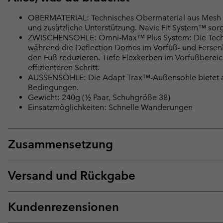
OBERMATERIAL: Technisches Obermaterial aus Mesh mit
und zusätzliche Unterstützung. Navic Fit System™ sorgt
ZWISCHENSOHLE: Omni-Max™ Plus System: Die Techlit
während die Deflection Domes im Vorfuß- und Fersenb
den Fuß reduzieren. Tiefe Flexkerben im Vorfußberei
effizienteren Schritt.
AUSSENSOHLE: Die Adapt Trax™-Außensohle bietet a
Bedingungen.
Gewicht: 240g (½ Paar, Schuhgröße 38)
Einsatzmöglichkeiten: Schnelle Wanderungen
Zusammensetzung
Versand und Rückgabe
Kundenrezensionen