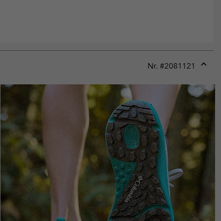
Nr. #
2081121
Expan
or
collap
sectio