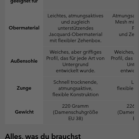
geeignet für
Leichtes, atmungsaktives
Atmungsakti
und zugleich
Mesh mit 
Obermaterial
unterstützendes
Fer
Jacquard-Obermaterial
und Zeh
mit flexibler Zehenbox.
Weiches, aber griffiges
Weiches, ab
Profil, das für jede Art von
Profil, das f
Außensohle
Untergrund
Unte
entwickelt wurde.
entwicke
Schnell trocknende,
Lei
Zunge
atmungsaktive,
flexible K
flexible Konstruktion
220 Gramm
226 
Gewicht
(Damenschuhgröße
(Damens
EU 38)
EU
Alles, was du brauchst