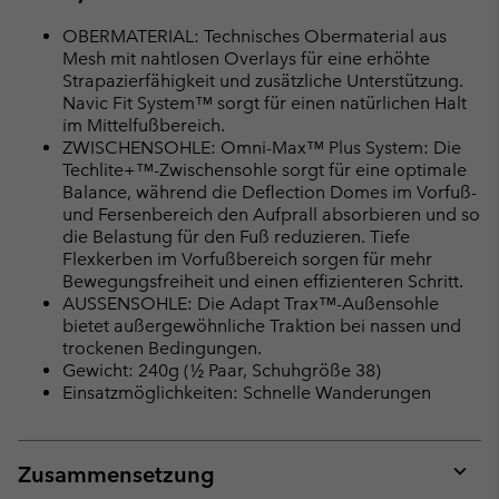
OBERMATERIAL: Technisches Obermaterial aus
Mesh mit nahtlosen Overlays für eine erhöhte
Strapazierfähigkeit und zusätzliche Unterstützung.
Navic Fit System™ sorgt für einen natürlichen Halt
im Mittelfußbereich.
ZWISCHENSOHLE: Omni-Max™ Plus System: Die
Techlite+™-Zwischensohle sorgt für eine optimale
Balance, während die Deflection Domes im Vorfuß-
und Fersenbereich den Aufprall absorbieren und so
die Belastung für den Fuß reduzieren. Tiefe
Flexkerben im Vorfußbereich sorgen für mehr
Bewegungsfreiheit und einen effizienteren Schritt.
AUSSENSOHLE: Die Adapt Trax™-Außensohle
bietet außergewöhnliche Traktion bei nassen und
trockenen Bedingungen.
Gewicht: 240g (½ Paar, Schuhgröße 38)
Einsatzmöglichkeiten: Schnelle Wanderungen
Zusammensetzung
Expan