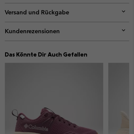
or
collap
Versand und Rückgabe
sectio
Expan
or
collap
Kundenrezensionen
sectio
Expan
or
collap
Das Könnte Dir Auch Gefallen
sectio