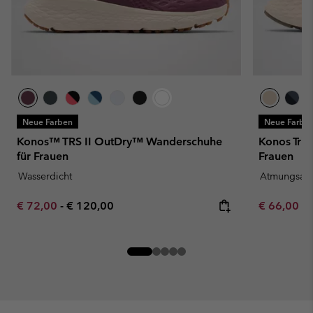
Neue Farben
Neue Farbe
Konos™ TRS II OutDry™ Wanderschuhe
Konos Tri
für Frauen
Frauen
Wasserdicht
Atmungsakt
Minimum sale price:
Maximum price:
Minimum sa
€ 72,00
-
€ 120,00
€ 66,00
-