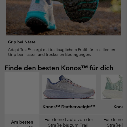
Grip bei Nässe
Adapt Trax™ sorgt mit trailtauglichem Profil für exzellenten
Grip bei nassen und trockenen Bedingungen.
Finde den besten Konos™ für dich
Konos™ Featherweight™
Konos
Für deine Läufe von der
Für deine L
Am besten
Straße bis zum Trail.
Straße bis