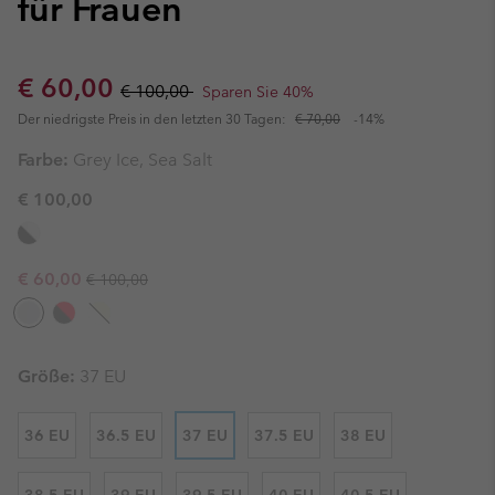
für Frauen
Sale price:
Regular price:
€ 60,00
€ 100,00
Sparen Sie 40%
Der niedrigste Preis in den letzten 30 Tagen:
€ 70,00
-14%
Farbe:
Grey Ice, Sea Salt
€ 100,00
Regular price:
Sale price:
€ 60,00
€ 100,00
Größe:
37 EU
36 EU
36.5 EU
37 EU
37.5 EU
38 EU
38.5 EU
39 EU
39.5 EU
40 EU
40.5 EU