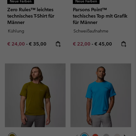
Neue Farben
Neue Farben
Zero Rules™ leichtes
Parsons Point™
technisches T-Shirt für
techisches Top mit Grafik
Männer
für Männer
Kühlung
Schweißaufnahme
Minimum sale price:
Maximum price:
Minimum sale price:
Maximum price:
€ 24,00
-
€ 35,00
€ 22,00
-
€ 45,00