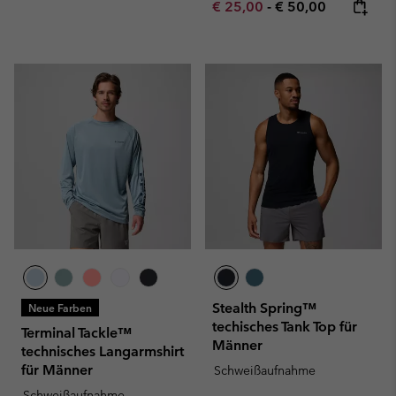
Minimum sale price:
Maximum price:
€ 25,00
-
€ 50,00
Stealth Spring™
Neue Farben
techisches Tank Top für
Terminal Tackle™
Männer
technisches Langarmshirt
für Männer
Schweißaufnahme
Schweißaufnahme