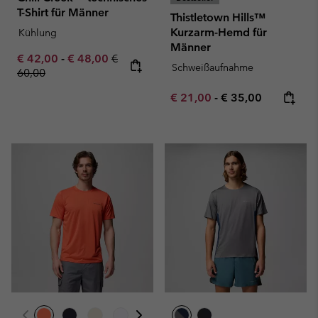
T-Shirt für Männer
Thistletown Hills™
Kurzarm-Hemd für
Kühlung
Männer
Minimum sale price:
Maximum sale price:
Regular price:
€ 42,00
-
€ 48,00
€
Schweißaufnahme
60,00
Minimum sale price:
Maximum price:
€ 21,00
-
€ 35,00