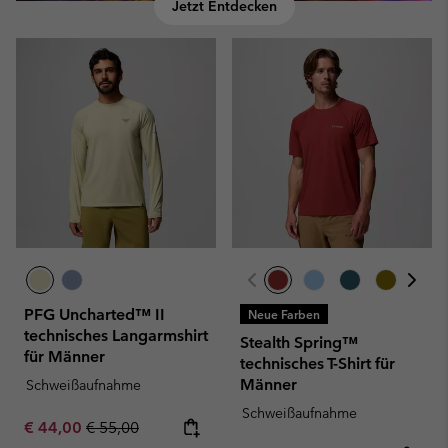
Jetzt Entdecken
PFG Uncharted™ II
Neue Farben
technisches Langarmshirt
Stealth Spring™
für Männer
technisches T-Shirt für
Männer
Schweißaufnahme
Schweißaufnahme
Sale price:
Regular price:
€ 44,00
€ 55,00