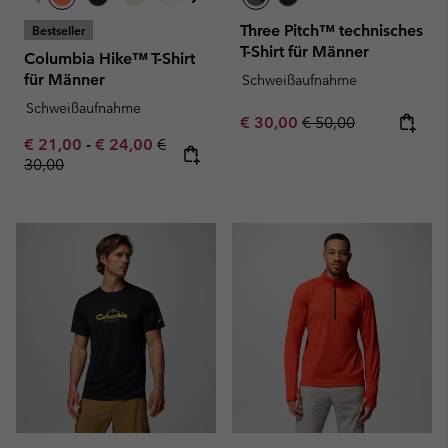
Three Pitch™ technisches
Bestseller
T-Shirt für Männer
Columbia Hike™ T-Shirt
für Männer
Schweißaufnahme
Schweißaufnahme
Sale price:
Regular price:
€ 30,00
€ 50,00
Minimum sale price:
Maximum sale price:
Regular price:
€ 21,00
-
€ 24,00
€
30,00