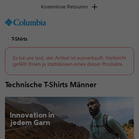
Kostenlose Retouren
SKIP
Columbia
TO
Sportswear
CONTENT
T-Shirts
SKIP
TO
MAIN
NAV
Es tut uns leid, der Artikel ist ausverkauft. Vielleicht
gefällt Ihnen ja stattdessen eines dieser Produkte.
SKIP
TO
SEARCH
Technische T-Shirts Männer
Innovation in
jedem Garn