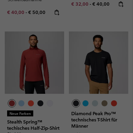
Minimum sale price:
Maximum price:
€ 32,00
-
€ 40,00
Minimum sale price:
Maximum price:
€ 40,00
-
€ 50,00
Diamond Peak Pro™
Neue Farben
technisches T-Shirt für
Stealth Spring™
Männer
techisches Half-Zip-Shirt