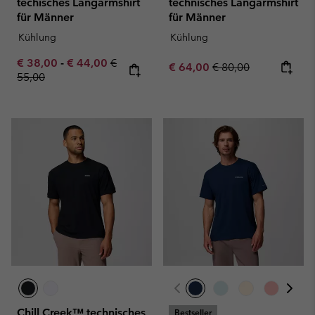
techisches Langarmshirt
technisches Langarmshirt
für Männer
für Männer
Kühlung
Kühlung
Minimum sale price:
Maximum sale price:
Regular price:
€ 38,00
-
€ 44,00
€
Sale price:
Regular price:
€ 64,00
€ 80,00
55,00
Chill Creek™ technisches
Bestseller