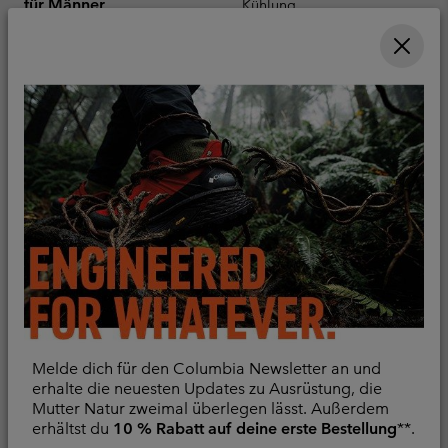
für Männer
Kühlung
Schweißaufnahme
Minimum sale price:
Maximum price:
€ 52,00
-
€ 65,00
Minimum sale price:
Maximum price:
€ 32,00
-
€ 65,00
Melde dich für den Columbia Newsletter an und
erhalte die neuesten Updates zu Ausrüstung, die
Mutter Natur zweimal überlegen lässt. Außerdem
Chill Creek™ gewebtes
Parsons Point™
erhältst du
10 % Rabatt auf deine erste Bestellung
**.
T-Shirt für Männer
techisches T-Shirt mit