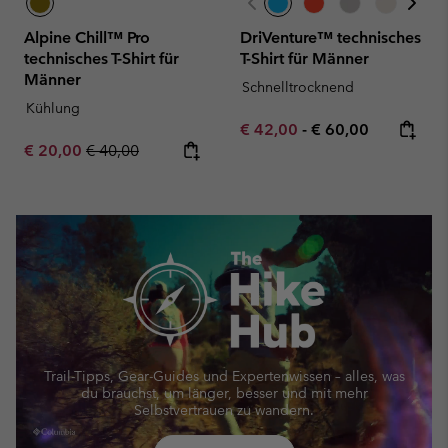
Alpine Chill™ Pro
DriVenture™ technisches
technisches T-Shirt für
T-Shirt für Männer
Männer
Schnelltrocknend
Kühlung
Minimum sale price:
Maximum price:
€ 42,00
-
€ 60,00
Sale price:
Regular price:
€ 20,00
€ 40,00
Trail-Tipps, Gear-Guides und Expertenwissen – alles, was
du brauchst, um länger, besser und mit mehr
Selbstvertrauen zu wandern.