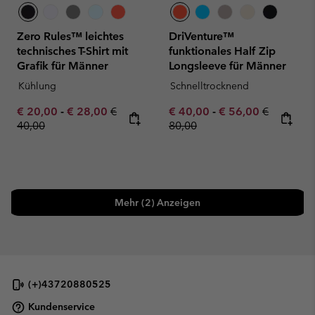
Zero Rules™ leichtes
DriVenture™
technisches T-Shirt mit
funktionales Half Zip
Grafik für Männer
Longsleeve für Männer
Kühlung
Schnelltrocknend
Minimum sale price:
Maximum sale price:
Regular price:
Minimum sale price:
Maximum sale pric
Regular pr
€ 20,00
-
€ 28,00
€
€ 40,00
-
€ 56,00
€
40,00
80,00
Mehr (2) Anzeigen
(+)43720880525
Kundenservice