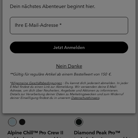
Grafik für Männer
Schweißaufnahme
Dein nächstes Abenteuer beginnt hier.
Schweißaufnahme
Minimum sale price:
Maximum sale price:
Regular price:
€ 42,00
-
€ 49,00
€
70,00
Minimum sale price:
Maximum sale pric
Regular pr
€ 20,00
-
€ 24,00
€
Ihre E-Mail-Adresse
40,00
Jetzt Anmelden
Nein Danke
**Gültig für reguläre Artikel ab einem Bestellwert von 150 €.
*
Allgemeine Geschäftsbedingungen
: Du kannst dich jederzeit abmelden. In jeder
E-Mail findest du einen Link zur Abmeldung. Wir verwenden deine E-Mail-
Adresse, um dich über Neuheiten, Angebote und Aktionen zu informieren.
Details zur Verarbeitung deiner Daten zu Marketingzwecken und zum Widerruf
deiner Einwilligung findest du in unserem
Datenschutzhinweis
.
Alpine Chill™ Pro Crew II
Diamond Peak Pro™