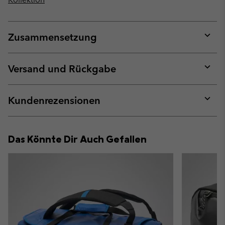
Zusammensetzung
Expan
or
collap
Versand und Rückgabe
sectio
Expan
or
collap
Kundenrezensionen
sectio
Expan
or
collap
Das Könnte Dir Auch Gefallen
sectio