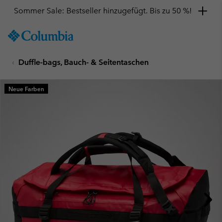
Sommer Sale: Bestseller hinzugefügt. Bis zu 50 %!
SKIP
Columbia
TO
Sportswear
CONTENT
Duffle-bags, Bauch- & Seitentaschen
SKIP
TO
MAIN
Neue Farben
NAV
SKIP
TO
SEARCH