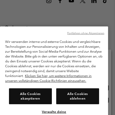
Österreich
Fortfahren ohne Akzeptieren
©
2026
Columbia Sportswear Austria GmbH. Moosfeldstraße 1, 5101
Bergheim, Salzburg Österreich. Alle Rechte vorbehalten.
Wir verwenden interne und externe Cookies und vergleichbare
Technologien zur Personalisierung von Inhalten und Anzeigen,
Nutzungsbedingungen
Allgemeine Verkaufsbedingungen
Garantie
zur Bereitstellung von Social-Media-Funktionen und zur Analyse
Datenschutzerklärung
der Website. Bitte gib in den unten verfügbaren Optionen an, ob
du den Einsatz unserer Cookies akzeptierst. Wenn du die
Bestimmungen und Bedingungen des Mitglieder Programms
Cookies ablehnst, werden wir nur die Cookies einsetzen, die
Bitte wählen Sie Ihr Lieferland und Ihre Sprache
zwingend notwendig sind, damit unsere Website
Nutzungsbedingungen Für Nutzergenerierte Inhalte
Impressum
Online-Einkauf verfügbar
funktioniert.
Klicken Sie hier, um weitere Informationen in
Cookies
unseren vollständigen Cookie-Richtlinien einzusehen.
Online
United States
Einkau
Kundenservice: Mo- Fr. 9:00 - 13:00 & 14:00- 18:00 Uhr
Alle Cookies
Alle Cookies
(+)43720880525
verfü
akzeptieren
ablehnen
Online
Österreich
Einkau
verfü
Verwalte deine
Alle Länder Anzeigen