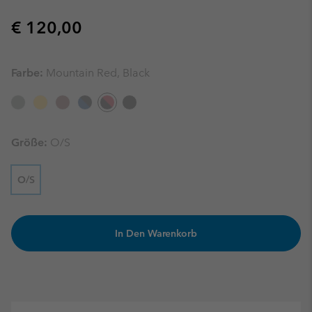
Regular price:
€ 120,00
Farbe:
Mountain Red, Black
Größe:
O/S
O/S
In Den Warenkorb