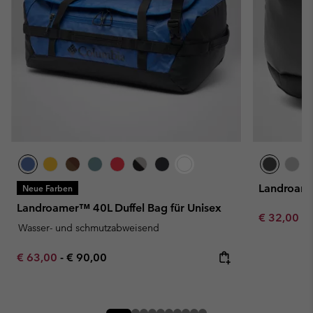
Landroame
Neue Farben
Landroamer™ 40L Duffel Bag für Unisex
Minimum sa
€ 32,00
-
Wasser- und schmutzabweisend
Minimum sale price:
Maximum price:
€ 63,00
-
€ 90,00