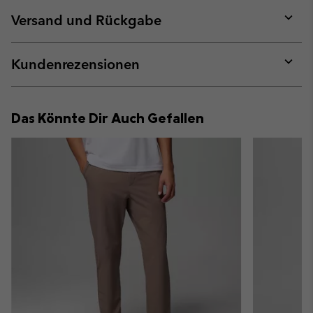
or
collap
Versand und Rückgabe
sectio
Expan
or
collap
Kundenrezensionen
sectio
Expan
or
collap
Das Könnte Dir Auch Gefallen
sectio