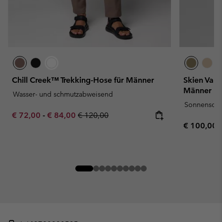
Chill Creek™ Trekking-Hose für Männer
Skien Val
Männer
Wasser- und schmutzabweisend
Sonnenschu
Minimum sale price:
Maximum sale price:
Regular price:
€ 72,00
-
€ 84,00
€ 120,00
Regular pr
€ 100,00