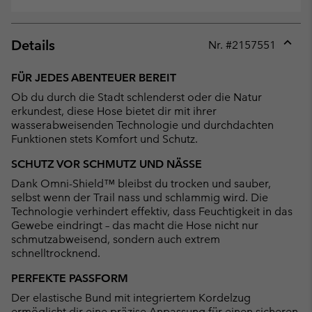
Details
Nr. #
2157551
Expan
or
FÜR JEDES ABENTEUER BEREIT
collap
Ob du durch die Stadt schlenderst oder die Natur
sectio
erkundest, diese Hose bietet dir mit ihrer
wasserabweisenden Technologie und durchdachten
Funktionen stets Komfort und Schutz.
SCHUTZ VOR SCHMUTZ UND NÄSSE
Dank Omni-Shield™ bleibst du trocken und sauber,
selbst wenn der Trail nass und schlammig wird. Die
Technologie verhindert effektiv, dass Feuchtigkeit in das
Gewebe eindringt – das macht die Hose nicht nur
schmutzabweisend, sondern auch extrem
schnelltrocknend.
PERFEKTE PASSFORM
Der elastische Bund mit integriertem Kordelzug
ermöglicht dir eine präzise Anpassung für einen sicheren