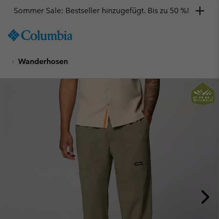
Sommer Sale: Bestseller hinzugefügt. Bis zu 50 %!
SKIP
Columbia
TO
Sportswear
CONTENT
Wanderhosen
SKIP
TO
MAIN
NAV
SKIP
TO
SEARCH