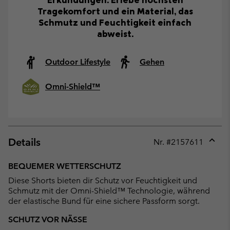
Tragekomfort und ein Material, das
Schmutz und Feuchtigkeit einfach
abweist.
Outdoor Lifestyle
Gehen
Omni-Shield™
Details
Nr. #
2157611
Expan
or
BEQUEMER WETTERSCHUTZ
collap
Diese Shorts bieten dir Schutz vor Feuchtigkeit und
sectio
Schmutz mit der Omni-Shield™ Technologie, während
der elastische Bund für eine sichere Passform sorgt.
SCHUTZ VOR NÄSSE