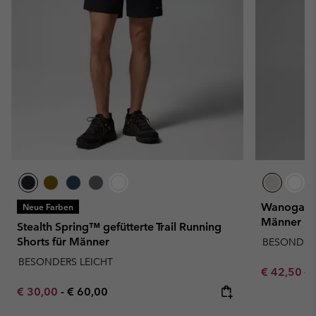
Wanoga™ l
Neue Farben
Männer
Stealth Spring™ gefütterte Trail Running
Shorts für Männer
BESONDERS
BESONDERS LEICHT
Sale price:
Re
€ 42,50
€ 
Minimum sale price:
Maximum price:
€ 30,00
-
€ 60,00