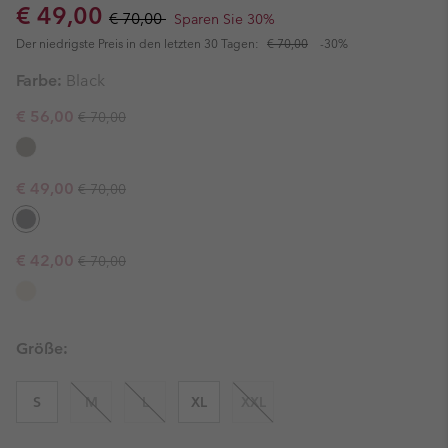
Sale price:
Regular price:
€ 49,00
€ 70,00
Sparen Sie 30%
Der niedrigste Preis in den letzten 30 Tagen:
€ 70,00
-30%
Farbe:
Black
Regular price:
Sale price:
€ 56,00
€ 70,00
Regular price:
Sale price:
€ 49,00
€ 70,00
Regular price:
Sale price:
€ 42,00
€ 70,00
Größe:
S
M
L
XL
XXL