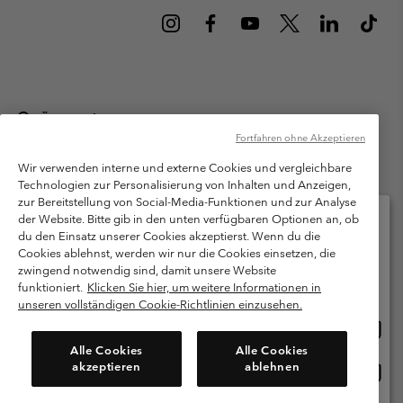
Österreich
Fortfahren ohne Akzeptieren
©
2026
Columbia Sportswear Austria GmbH. Moosfeldstraße 1, 5101
Bergheim, Salzburg Österreich. Alle Rechte vorbehalten.
Wir verwenden interne und externe Cookies und vergleichbare
Technologien zur Personalisierung von Inhalten und Anzeigen,
Nutzungsbedingungen
Allgemeine Verkaufsbedingungen
Garantie
zur Bereitstellung von Social-Media-Funktionen und zur Analyse
Datenschutzerklärung
der Website. Bitte gib in den unten verfügbaren Optionen an, ob
du den Einsatz unserer Cookies akzeptierst. Wenn du die
Bestimmungen und Bedingungen des Mitglieder Programms
Cookies ablehnst, werden wir nur die Cookies einsetzen, die
Bitte wählen Sie Ihr Lieferland und Ihre Sprache
zwingend notwendig sind, damit unsere Website
Nutzungsbedingungen Für Nutzergenerierte Inhalte
Impressum
Online-Einkauf verfügbar
funktioniert.
Klicken Sie hier, um weitere Informationen in
Cookies
unseren vollständigen Cookie-Richtlinien einzusehen.
Online
United States
Einkau
Kundenservice: Mo- Fr. 9:00 - 13:00 & 14:00- 18:00 Uhr
Alle Cookies
Alle Cookies
(+)43720880525
verfü
akzeptieren
ablehnen
Online
Österreich
Einkau