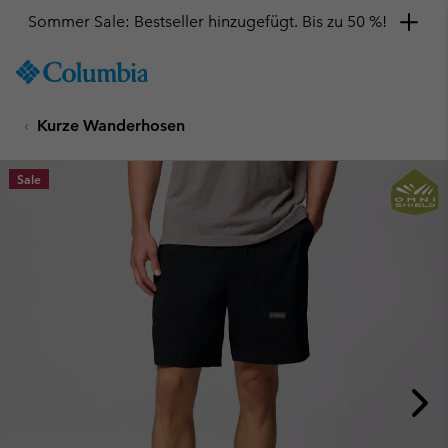
Sommer Sale: Bestseller hinzugefügt. Bis zu 50 %!
SKIP
Columbia
TO
Sportswear
CONTENT
Kurze Wanderhosen
SKIP
TO
MAIN
Sale
NAV
SKIP
TO
SEARCH