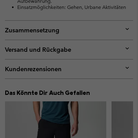
Aufbewahrung.
Einsatzmöglichkeiten: Gehen, Urbane Aktivitäten
Zusammensetzung
Expan
or
collap
Versand und Rückgabe
sectio
Expan
or
collap
Kundenrezensionen
sectio
Expan
or
collap
Das Könnte Dir Auch Gefallen
sectio