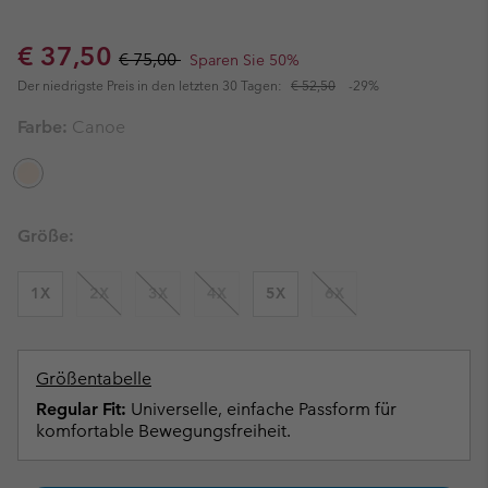
Sale price:
Regular price:
€ 37,50
€ 75,00
Sparen Sie 50%
Der niedrigste Preis in den letzten 30 Tagen:
€ 52,50
-29%
Farbe:
Canoe
Größe:
1X
2X
3X
4X
5X
6X
Größentabelle
Regular Fit:
Universelle, einfache Passform für
komfortable Bewegungsfreiheit.