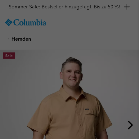
Sommer Sale: Bestseller hinzugefügt. Bis zu 50 %!
SKIP
Columbia
TO
Sportswear
CONTENT
Hemden
SKIP
TO
MAIN
Sale
NAV
SKIP
TO
SEARCH