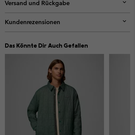
collap
Versand und Rückgabe
sectio
Expan
or
collap
Kundenrezensionen
sectio
Expan
or
collap
Das Könnte Dir Auch Gefallen
sectio