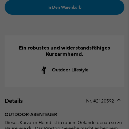
In Den Warenkorb
Ein robustes und widerstandsfähiges
Kurzarmhemd.
Outdoor Lifestyle
Details
Nr. #
2120592
Expan
or
OUTDOOR-ABENTEUER
collap
Dieses Kurzarm-Hemd ist in rauem Gelände genau so zu
sectio
Hause wie du. Das Ripstop-Gewebe macht es bequem,