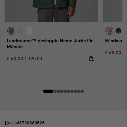
Landroamer™ gesteppte Hemd-Jacke für
Windward™
Männer
Sale price:
Re
€ 65,00
€ 
Sale price:
Regular price:
€ 60,00
€ 120,00
(+)43720880525