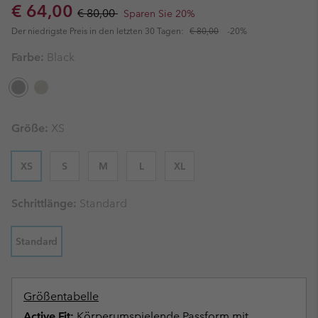
Sale price:
Regular price:
€ 64,00
€ 80,00
Sparen Sie 20%
Der niedrigste Preis in den letzten 30 Tagen:
€ 80,00
-20%
Farbe:
Black
Größe:
XS
XS
S
M
L
XL
Schrittlänge:
Standard
Standard
Größentabelle
Active Fit:
Körperumspielende Passform mit