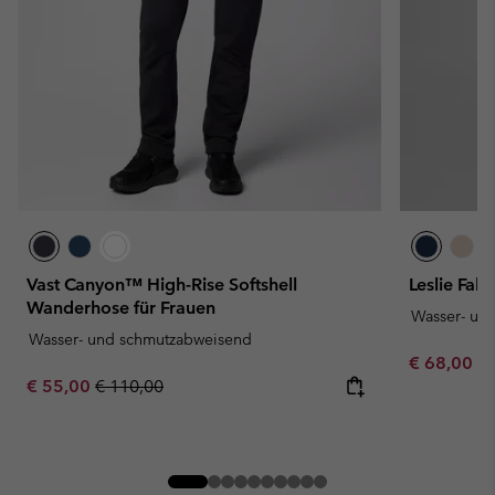
Vast Canyon™ High-Rise Softshell
Leslie Fall
Wanderhose für Frauen
Wasser- un
Wasser- und schmutzabweisend
Minimum sa
€ 68,00
-
Sale price:
Regular price:
€ 55,00
€ 110,00