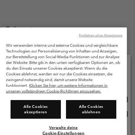
Österreich
Fortfahren ohne Akzeptieren
©
2026
Columbia Sportswear Austria GmbH. Moosfeldstraße 1, 5101
Bergheim, Salzburg Österreich. Alle Rechte vorbehalten.
Wir verwenden interne und externe Cookies und vergleichbare
Technologien zur Personalisierung von Inhalten und Anzeigen,
Nutzungsbedingungen
Allgemeine Verkaufsbedingungen
Garantie
zur Bereitstellung von Social-Media-Funktionen und zur Analyse
Datenschutzerklärung
der Website. Bitte gib in den unten verfügbaren Optionen an, ob
du den Einsatz unserer Cookies akzeptierst. Wenn du die
Bestimmungen und Bedingungen des Mitglieder Programms
Cookies ablehnst, werden wir nur die Cookies einsetzen, die
Bitte wählen Sie Ihr Lieferland und Ihre Sprache
zwingend notwendig sind, damit unsere Website
Nutzungsbedingungen Für Nutzergenerierte Inhalte
Impressum
Online-Einkauf verfügbar
funktioniert.
Klicken Sie hier, um weitere Informationen in
Cookies
unseren vollständigen Cookie-Richtlinien einzusehen.
Online
United States
Einkau
Kundenservice: Mo- Fr. 9:00 - 13:00 & 14:00- 18:00 Uhr
Alle Cookies
Alle Cookies
(+)43720880525
verfü
akzeptieren
ablehnen
Online
Österreich
Einkau
verfü
Verwalte deine
Alle Länder Anzeigen
Cookie-Einstellungen