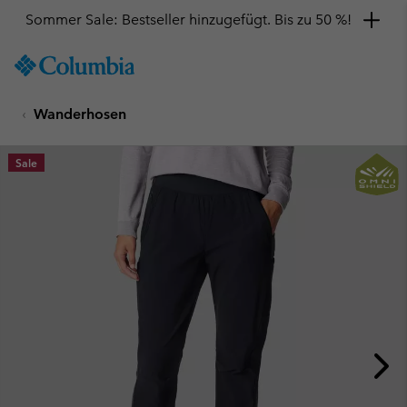
Sommer Sale: Bestseller hinzugefügt. Bis zu 50 %!
SKIP
Columbia
TO
Sportswear
CONTENT
Wanderhosen
SKIP
TO
MAIN
Sale
NAV
SKIP
TO
SEARCH