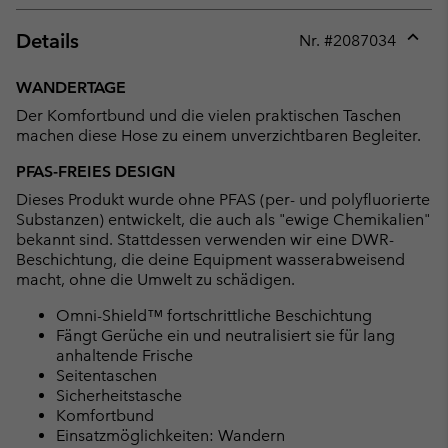
Details
Nr. #
2087034
Expan
or
WANDERTAGE
collap
Der Komfortbund und die vielen praktischen Taschen
sectio
machen diese Hose zu einem unverzichtbaren Begleiter.
PFAS-FREIES DESIGN
Dieses Produkt wurde ohne PFAS (per- und polyfluorierte
Substanzen) entwickelt, die auch als "ewige Chemikalien"
bekannt sind. Stattdessen verwenden wir eine DWR-
Beschichtung, die deine Equipment wasserabweisend
macht, ohne die Umwelt zu schädigen.
Omni-Shield™ fortschrittliche Beschichtung
Fängt Gerüche ein und neutralisiert sie für lang
anhaltende Frische
Seitentaschen
Sicherheitstasche
Komfortbund
Einsatzmöglichkeiten: Wandern