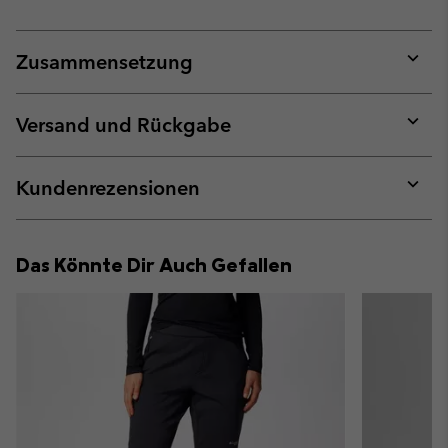
Zusammensetzung
Expan
or
collap
Versand und Rückgabe
sectio
Expan
or
collap
Kundenrezensionen
sectio
Expan
or
collap
Das Könnte Dir Auch Gefallen
sectio